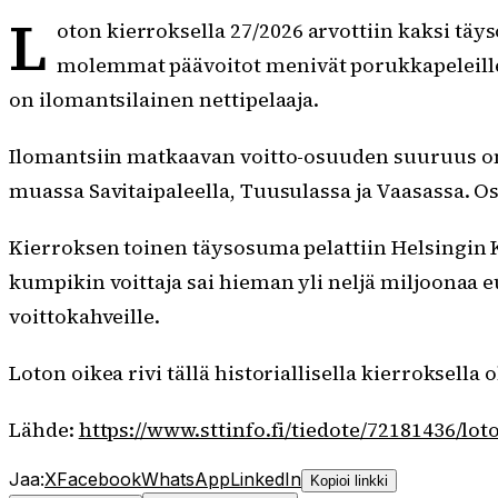
L
oton kierroksella 27/2026 arvottiin kaksi täy
molemmat päävoitot menivät porukkapeleille.
on ilomantsilainen nettipelaaja.
Ilomantsiin matkaavan voitto-osuuden suuruus on
muassa Savitaipaleella, Tuusulassa ja Vaasassa. O
Kierroksen toinen täysosuma pelattiin Helsingin K
kumpikin voittaja sai hieman yli neljä miljoonaa 
voittokahveille.
Loton oikea rivi tällä historiallisella kierroksella o
Lähde:
https://www.sttinfo.fi/tiedote/72181436/l
Jaa:
X
Facebook
WhatsApp
LinkedIn
Kopioi linkki