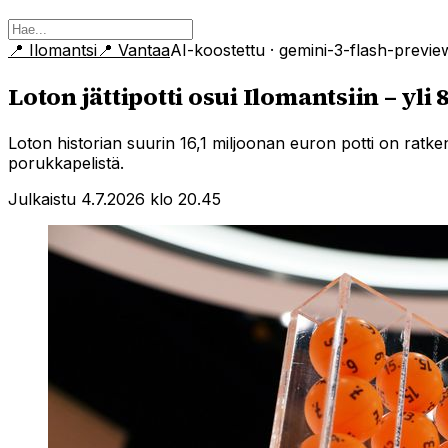
📍
Ilomantsi
📍
Vantaa
AI-koostettu
· gemini-3-flash-previe
Loton jättipotti osui Ilomantsiin – yli
Loton historian suurin 16,1 miljoonan euron potti on ratk
porukkapelistä.
Julkaistu 4.7.2026 klo 20.45