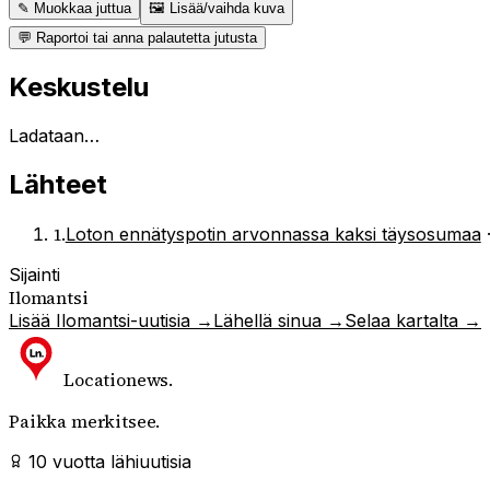
✎ Muokkaa juttua
🖼 Lisää/vaihda kuva
💬 Raportoi tai anna palautetta jutusta
Keskustelu
Ladataan…
Lähteet
1
.
Loton ennätyspotin arvonnassa kaksi täysosumaa
Sijainti
Ilomantsi
Lisää
Ilomantsi
-uutisia →
Lähellä sinua →
Selaa kartalta →
Locationews
.
Paikka merkitsee.
10 vuotta lähiuutisia