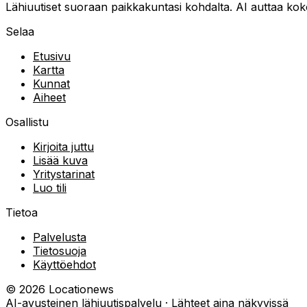
Lähiuutiset suoraan paikkakuntasi kohdalta. AI auttaa kokoa
Selaa
Etusivu
Kartta
Kunnat
Aiheet
Osallistu
Kirjoita juttu
Lisää kuva
Yritystarinat
Luo tili
Tietoa
Palvelusta
Tietosuoja
Käyttöehdot
©
2026
Locationews
AI-avusteinen lähiuutispalvelu · Lähteet aina näkyvissä