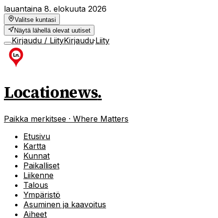
lauantaina 8. elokuuta 2026
Valitse kuntasi
Näytä lähellä olevat uutiset
Kirjaudu / Liity
Kirjaudu
·
Liity
Locationews
.
Paikka merkitsee · Where Matters
Etusivu
Kartta
Kunnat
Paikalliset
Liikenne
Talous
Ympäristö
Asuminen ja kaavoitus
Aiheet