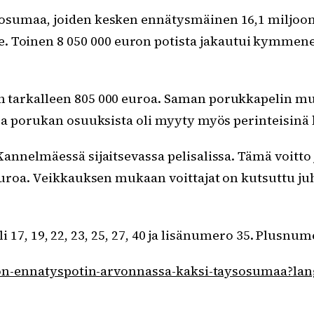
sosumaa, joiden kesken ennätysmäinen 16,1 miljoonan
 Toinen 8 050 000 euron potista jakautui kymmene
 tarkalleen 805 000 euroa. Saman porukkapelin mu
sa porukan osuuksista oli myyty myös perinteisinä 
annelmäessä sijaitsevassa pelisalissa. Tämä voitto
euroa. Veikkauksen mukaan voittajat on kutsuttu ju
li 17, 19, 22, 23, 25, 27, 40 ja lisänumero 35. Plusnum
oton-ennatyspotin-arvonnassa-kaksi-taysosumaa?lan