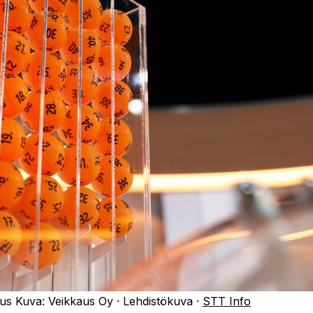
aus
Kuva:
Veikkaus Oy
·
Lehdistökuva
·
STT Info