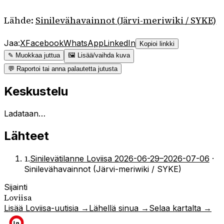
Lähde:
Sinilevähavainnot (Järvi-meriwiki / SYKE)
Jaa:
X
Facebook
WhatsApp
LinkedIn
Kopioi linkki
✎ Muokkaa juttua
🖼 Lisää/vaihda kuva
💬 Raportoi tai anna palautetta jutusta
Keskustelu
Ladataan…
Lähteet
1
.
Sinilevätilanne Loviisa 2026-06-29–2026-07-06
·
Sinilevähavainnot (Järvi-meriwiki / SYKE)
Sijainti
Loviisa
Lisää
Loviisa
-uutisia →
Lähellä sinua →
Selaa kartalta →