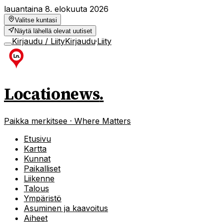
lauantaina 8. elokuuta 2026
Valitse kuntasi
Näytä lähellä olevat uutiset
Kirjaudu / Liity
Kirjaudu
·
Liity
Locationews
.
Paikka merkitsee · Where Matters
Etusivu
Kartta
Kunnat
Paikalliset
Liikenne
Talous
Ympäristö
Asuminen ja kaavoitus
Aiheet