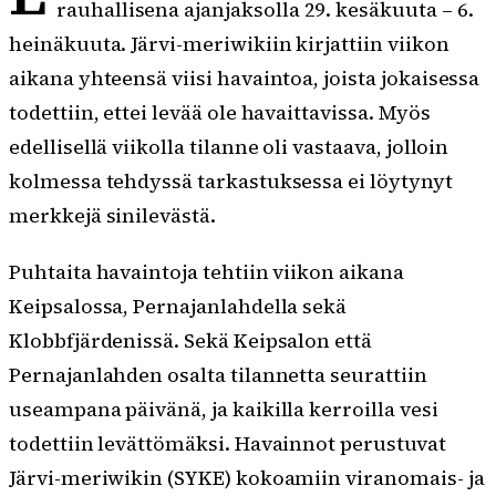
rauhallisena ajanjaksolla 29. kesäkuuta – 6.
heinäkuuta. Järvi-meriwikiin kirjattiin viikon
aikana yhteensä viisi havaintoa, joista jokaisessa
todettiin, ettei levää ole havaittavissa. Myös
edellisellä viikolla tilanne oli vastaava, jolloin
kolmessa tehdyssä tarkastuksessa ei löytynyt
merkkejä sinilevästä.
Puhtaita havaintoja tehtiin viikon aikana
Keipsalossa, Pernajanlahdella sekä
Klobbfjärdenissä. Sekä Keipsalon että
Pernajanlahden osalta tilannetta seurattiin
useampana päivänä, ja kaikilla kerroilla vesi
todettiin levättömäksi. Havainnot perustuvat
Järvi-meriwikin (SYKE) kokoamiin viranomais- ja