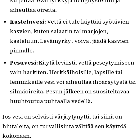
kuljettaa levämyrkkyjä hengitysteihin ja
aiheuttaa oireita.
Kasteluvesi:
Vettä ei tule käyttää syötävien
kasvien, kuten salaatin tai marjojen,
kasteluun. Levämyrkyt voivat jäädä kasvien
pinnalle.
Pesuvesi:
Käytä leväistä vettä peseytymiseen
vain harkiten. Herkkäihoisille, lapsille tai
lemmikeille vesi voi aiheuttaa ihoärsytystä tai
silmäoireita. Pesun jälkeen on suositeltavaa
huuhtoutua puhtaalla vedellä.
Jos vesi on selvästi värjäytynyttä tai siinä on
hiutaleita, on turvallisinta välttää sen käyttöä
kokonaan.