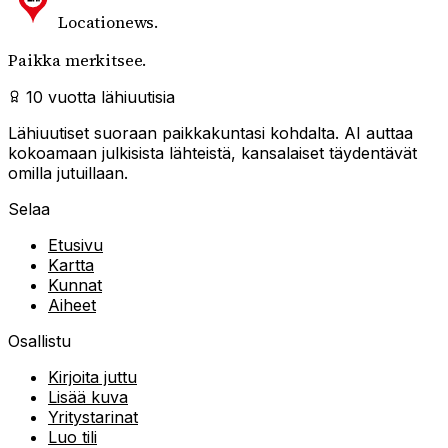
Locationews
.
Paikka merkitsee.
10 vuotta lähiuutisia
Lähiuutiset suoraan paikkakuntasi kohdalta. AI auttaa
kokoamaan julkisista lähteistä, kansalaiset täydentävät
omilla jutuillaan.
Selaa
Etusivu
Kartta
Kunnat
Aiheet
Osallistu
Kirjoita juttu
Lisää kuva
Yritystarinat
Luo tili