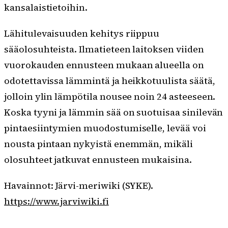
kansalaistietoihin.
Lähitulevaisuuden kehitys riippuu
sääolosuhteista. Ilmatieteen laitoksen viiden
vuorokauden ennusteen mukaan alueella on
odotettavissa lämmintä ja heikkotuulista säätä,
jolloin ylin lämpötila nousee noin 24 asteeseen.
Koska tyyni ja lämmin sää on suotuisaa sinilevän
pintaesiintymien muodostumiselle, levää voi
nousta pintaan nykyistä enemmän, mikäli
olosuhteet jatkuvat ennusteen mukaisina.
Havainnot: Järvi-meriwiki (SYKE).
https://www.jarviwiki.fi