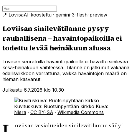
📍
Loviisa
AI-koostettu
· gemini-3-flash-preview
Loviisan sinilevätilanne pysyy
rauhallisena – havaintopaikoilla ei
todettu levää heinäkuun alussa
Loviisan seuratuilla havaintopaikoilla ei havaittu sinilevää
kesä-heinäkuun vaihteessa. Tilanne on jatkunut vakaana
edellisviikkoon verrattuna, vaikka havaintojen määrä on
hieman kasvanut.
Julkaistu 6.7.2026 klo 10.30
Kuvituskuva: Ruotsinpyhtään kirkko
Kuva:
Niera
·
CC BY-SA
·
Wikimedia Commons
L
oviisan vesialueiden sinilevätilanne säilyi