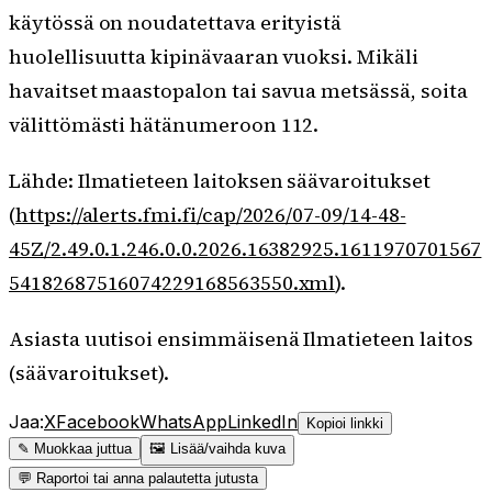
käytössä on noudatettava erityistä
huolellisuutta kipinävaaran vuoksi. Mikäli
havaitset maastopalon tai savua metsässä, soita
välittömästi hätänumeroon 112.
Lähde: Ilmatieteen laitoksen säävaroitukset
(
https://alerts.fmi.fi/cap/2026/07-09/14-48-
45Z/2.49.0.1.246.0.0.2026.16382925.1611970701567
54182687516074229168563550.xml
).
Asiasta uutisoi ensimmäisenä Ilmatieteen laitos
(säävaroitukset).
Jaa:
X
Facebook
WhatsApp
LinkedIn
Kopioi linkki
✎ Muokkaa juttua
🖼 Lisää/vaihda kuva
💬 Raportoi tai anna palautetta jutusta