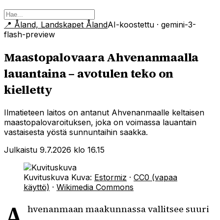
📍
Åland, Landskapet Åland
AI-koostettu
· gemini-3-
flash-preview
Maastopalovaara Ahvenanmaalla
lauantaina – avotulen teko on
kielletty
Ilmatieteen laitos on antanut Ahvenanmaalle keltaisen
maastopalovaroituksen, joka on voimassa lauantain
vastaisesta yöstä sunnuntaihin saakka.
Julkaistu 9.7.2026 klo 16.15
Kuvituskuva
Kuva:
Estormiz
·
CC0 (vapaa
käyttö)
·
Wikimedia Commons
A
hvenanmaan maakunnassa vallitsee suuri