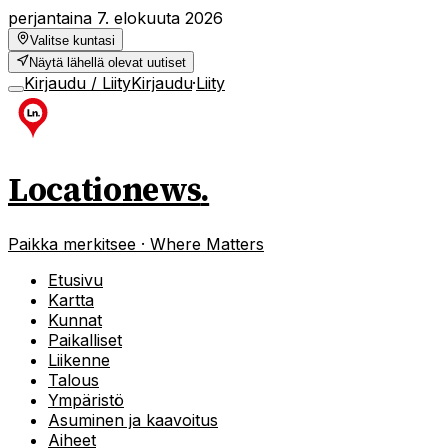
perjantaina 7. elokuuta 2026
Valitse kuntasi
Näytä lähellä olevat uutiset
Kirjaudu / Liity
Kirjaudu
·
Liity
Locationews
.
Paikka merkitsee · Where Matters
Etusivu
Kartta
Kunnat
Paikalliset
Liikenne
Talous
Ympäristö
Asuminen ja kaavoitus
Aiheet