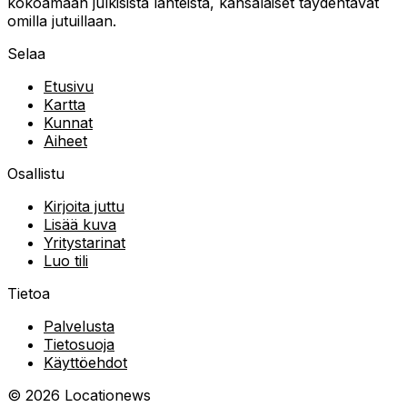
kokoamaan julkisista lähteistä, kansalaiset täydentävät
omilla jutuillaan.
Selaa
Etusivu
Kartta
Kunnat
Aiheet
Osallistu
Kirjoita juttu
Lisää kuva
Yritystarinat
Luo tili
Tietoa
Palvelusta
Tietosuoja
Käyttöehdot
©
2026
Locationews