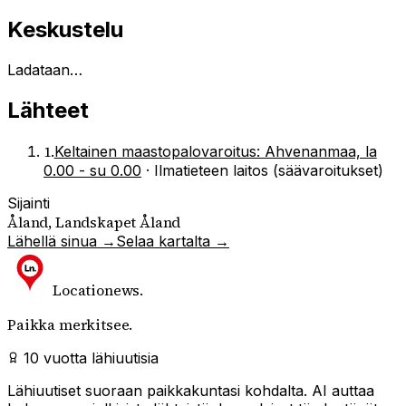
Keskustelu
Ladataan…
Lähteet
1
.
Keltainen maastopalovaroitus: Ahvenanmaa, la
0.00 - su 0.00
·
Ilmatieteen laitos (säävaroitukset)
Sijainti
Åland, Landskapet Åland
Lähellä sinua →
Selaa kartalta →
Locationews
.
Paikka merkitsee.
10 vuotta lähiuutisia
Lähiuutiset suoraan paikkakuntasi kohdalta. AI auttaa