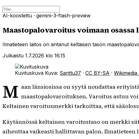
AI-koostettu
· gemini-3-flash-preview
Maastopalovaroitus voimaan osassa lä
Ilmatieteen laitos on antanut keltaisen tason maastopalova
Julkaistu 1.7.2026 klo 16.15
Kuvituskuva
Kuva:
Santtu37
·
CC BY-SA
·
Wikimedi
M
aan länsiosissa on syytä noudattaa erityistä
maastopalovaroituksen. Varoitus astuu voi
Keltainen varoitusmerkki tarkoittaa, että sääolos
Käytännössä keltainen varoitustaso on merkki siitä
aiheuttaa vaikeasti hallittavan palon. Ilmatieteen