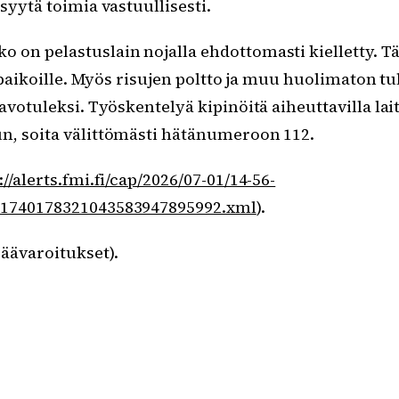
syytä toimia vastuullisesti.
on pelastuslain nojalla ehdottomasti kielletty. Täm
iopaikoille. Myös risujen poltto ja muu huolimaton tu
avotuleksi. Työskentelyä kipinöitä aiheuttavilla lai
un, soita välittömästi hätänumeroon 112.
://alerts.fmi.fi/cap/2026/07-01/14-56-
231740178321043583947895992.xml
).
säävaroitukset).