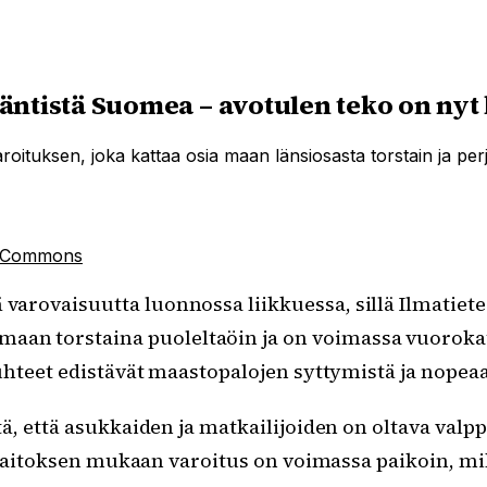
ntistä Suomea – avotulen teko on nyt 
roituksen, joka kattaa osia maan länsiosasta torstain ja perj
a Commons
 varovaisuutta luonnossa liikkuessa, sillä Ilmatiete
maan torstaina puoleltaöin ja on voimassa vuoroka
uhteet edistävät maastopalojen syttymistä ja nopeaa
, että asukkaiden ja matkailijoiden on oltava valppa
 laitoksen mukaan varoitus on voimassa paikoin, mik