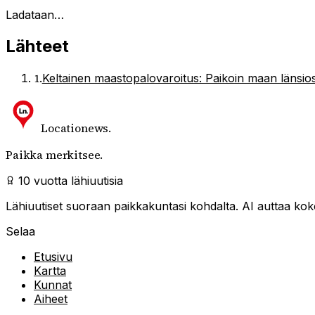
Ladataan…
Lähteet
1
.
Keltainen maastopalovaroitus: Paikoin maan länsios
Locationews
.
Paikka merkitsee.
10 vuotta lähiuutisia
Lähiuutiset suoraan paikkakuntasi kohdalta. AI auttaa kokoa
Selaa
Etusivu
Kartta
Kunnat
Aiheet