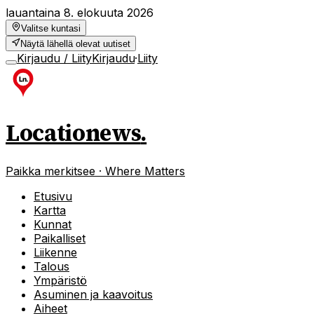
lauantaina 8. elokuuta 2026
Valitse kuntasi
Näytä lähellä olevat uutiset
Kirjaudu / Liity
Kirjaudu
·
Liity
Locationews
.
Paikka merkitsee · Where Matters
Etusivu
Kartta
Kunnat
Paikalliset
Liikenne
Talous
Ympäristö
Asuminen ja kaavoitus
Aiheet