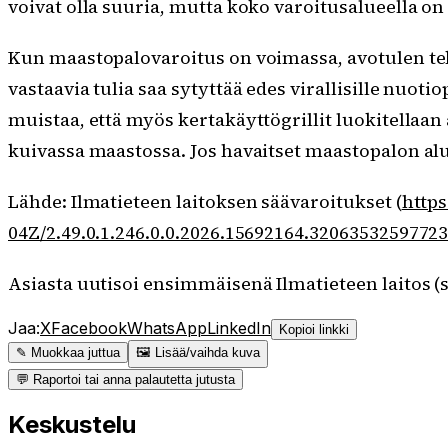
voivat olla suuria, mutta koko varoitusalueella on 
Kun maastopalovaroitus on voimassa, avotulen teko 
vastaavia tulia saa sytyttää edes virallisille nuot
muistaa, että myös kertakäyttögrillit luokitellaan 
kuivassa maastossa. Jos havaitset maastopalon al
Lähde: Ilmatieteen laitoksen säävaroitukset (
https
04Z/2.49.0.1.246.0.0.2026.15692164.320635325977
Asiasta uutisoi ensimmäisenä Ilmatieteen laitos (
Jaa:
X
Facebook
WhatsApp
LinkedIn
Kopioi linkki
✎ Muokkaa juttua
🖼 Lisää/vaihda kuva
💬 Raportoi tai anna palautetta jutusta
Keskustelu