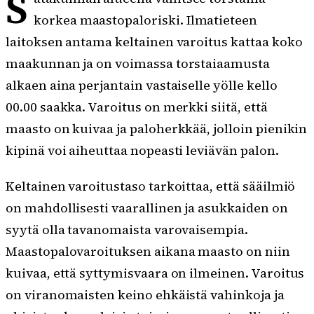
S
korkea maastopaloriski. Ilmatieteen
laitoksen antama keltainen varoitus kattaa koko
maakunnan ja on voimassa torstaiaamusta
alkaen aina perjantain vastaiselle yölle kello
00.00 saakka. Varoitus on merkki siitä, että
maasto on kuivaa ja paloherkkää, jolloin pienikin
kipinä voi aiheuttaa nopeasti leviävän palon.
Keltainen varoitustaso tarkoittaa, että sääilmiö
on mahdollisesti vaarallinen ja asukkaiden on
syytä olla tavanomaista varovaisempia.
Maastopalovaroituksen aikana maasto on niin
kuivaa, että syttymisvaara on ilmeinen. Varoitus
on viranomaisten keino ehkäistä vahinkoja ja