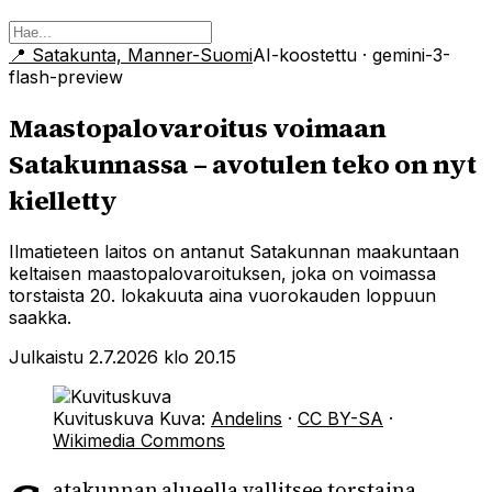
📍
Satakunta, Manner-Suomi
AI-koostettu
· gemini-3-
flash-preview
Maastopalovaroitus voimaan
Satakunnassa – avotulen teko on nyt
kielletty
Ilmatieteen laitos on antanut Satakunnan maakuntaan
keltaisen maastopalovaroituksen, joka on voimassa
torstaista 20. lokakuuta aina vuorokauden loppuun
saakka.
Julkaistu 2.7.2026 klo 20.15
Kuvituskuva
Kuva:
Andelins
·
CC BY-SA
·
Wikimedia Commons
atakunnan alueella vallitsee torstaina