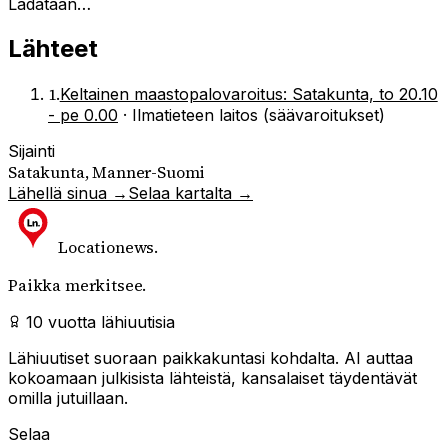
Ladataan…
Lähteet
1
.
Keltainen maastopalovaroitus: Satakunta, to 20.10
- pe 0.00
·
Ilmatieteen laitos (säävaroitukset)
Sijainti
Satakunta, Manner-Suomi
Lähellä sinua →
Selaa kartalta →
Locationews
.
Paikka merkitsee.
10 vuotta lähiuutisia
Lähiuutiset suoraan paikkakuntasi kohdalta. AI auttaa
kokoamaan julkisista lähteistä, kansalaiset täydentävät
omilla jutuillaan.
Selaa