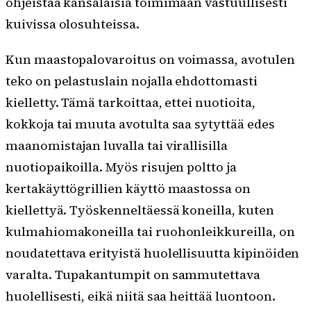
ohjeistaa kansalaisia toimimaan vastuullisesti
kuivissa olosuhteissa.
Kun maastopalovaroitus on voimassa, avotulen
teko on pelastuslain nojalla ehdottomasti
kielletty. Tämä tarkoittaa, ettei nuotioita,
kokkoja tai muuta avotulta saa sytyttää edes
maanomistajan luvalla tai virallisilla
nuotiopaikoilla. Myös risujen poltto ja
kertakäyttögrillien käyttö maastossa on
kiellettyä. Työskenneltäessä koneilla, kuten
kulmahiomakoneilla tai ruohonleikkureilla, on
noudatettava erityistä huolellisuutta kipinöiden
varalta. Tupakantumpit on sammutettava
huolellisesti, eikä niitä saa heittää luontoon.