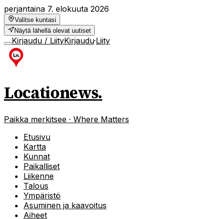
perjantaina 7. elokuuta 2026
Valitse kuntasi
Näytä lähellä olevat uutiset
Kirjaudu / Liity
Kirjaudu
·
Liity
Locationews
.
Paikka merkitsee · Where Matters
Etusivu
Kartta
Kunnat
Paikalliset
Liikenne
Talous
Ympäristö
Asuminen ja kaavoitus
Aiheet