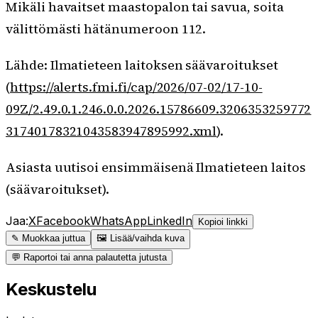
Mikäli havaitset maastopalon tai savua, soita
välittömästi hätänumeroon 112.
Lähde: Ilmatieteen laitoksen säävaroitukset
(
https://alerts.fmi.fi/cap/2026/07-02/17-10-
09Z/2.49.0.1.246.0.0.2026.15786609.3206353259772
31740178321043583947895992.xml
).
Asiasta uutisoi ensimmäisenä Ilmatieteen laitos
(säävaroitukset).
Jaa:
X
Facebook
WhatsApp
LinkedIn
Kopioi linkki
✎ Muokkaa juttua
🖼 Lisää/vaihda kuva
💬 Raportoi tai anna palautetta jutusta
Keskustelu