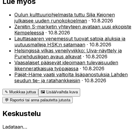
Lue myös
Oulun kulttuuriohjelmasta tuttu Silja Kejonen
julkaisee uuden runokokoelman
·
10.8.2026
Zeniitin S-marketin yhteyteen avataan uusi ekopiste
Kempeleessä
·
10.8.2026
Lauttasaaren venemessut tuovat satoja aluksia ja
uutuusmalleja HSK:n satamaan
·
10.8.2026
Helsingissä vilkas veneilyviikko: Uiva-näyttely ja
Purjehdusliigan avaus alkavat
·
10.8.2026
Vaasalaiset pääsevät ideoimaan tulevaisuuden
liikenneratkaisuja työpajassa
·
10.8.2026
Päijät-Häme vaatii valtiolta lisäpanostuksia Lahden
seudun tie- ja ratahankkeisiin
·
10.8.2026
✎ Muokkaa juttua
🖼 Lisää/vaihda kuva
💬 Raportoi tai anna palautetta jutusta
Keskustelu
Ladataan…