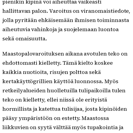
pienikin kipinä voi aiheuttaa vaikeasti
hallittavan palon. Varoitus on viranomaistiedote,
jolla pyritään ehkäisemään ihmisen toiminnasta
aiheutuvia vahinkoja ja suojelemaan luontoa
sekä omaisuutta.
Maastopalovaroituksen aikana avotulen teko on
ehdottomasti kielletty. Tämä kielto koskee
kaikkia nuotioita, risujen polttoa sekä
kertakäyttögrillien käyttöä luonnossa. Myös
retkeilyalueiden huolletuilla tulipaikoilla tulen
teko on kielletty, ellei niissä ole erityistä
hormillista ja katettua tulisijaa, josta kipinöiden
pääsy ympäristöön on estetty. Maastossa
liikkuvien on syytä välttää myös tupakointia ja