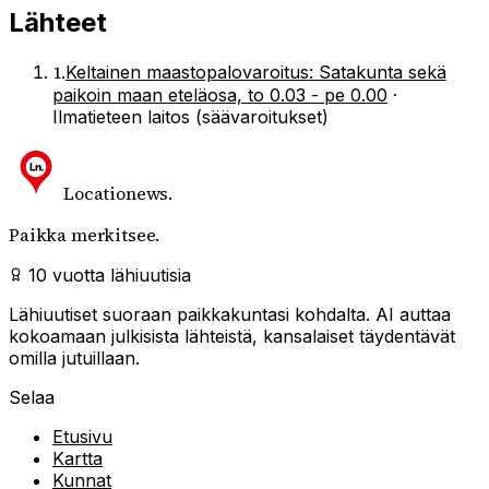
Lähteet
1
.
Keltainen maastopalovaroitus: Satakunta sekä
paikoin maan eteläosa, to 0.03 - pe 0.00
·
Ilmatieteen laitos (säävaroitukset)
Locationews
.
Paikka merkitsee.
10 vuotta lähiuutisia
Lähiuutiset suoraan paikkakuntasi kohdalta. AI auttaa
kokoamaan julkisista lähteistä, kansalaiset täydentävät
omilla jutuillaan.
Selaa
Etusivu
Kartta
Kunnat