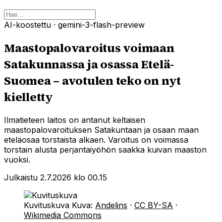
AI-koostettu
· gemini-3-flash-preview
Maastopalovaroitus voimaan
Satakunnassa ja osassa Etelä-
Suomea – avotulen teko on nyt
kielletty
Ilmatieteen laitos on antanut keltaisen
maastopalovaroituksen Satakuntaan ja osaan maan
eteläosaa torstaista alkaen. Varoitus on voimassa
torstain alusta perjantaiyöhön saakka kuivan maaston
vuoksi.
Julkaistu 2.7.2026 klo 00.15
Kuvituskuva
Kuva:
Andelins
·
CC BY-SA
·
Wikimedia Commons