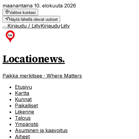
maanantaina 10. elokuuta 2026
Valitse kuntasi
Näytä lähellä olevat uutiset
Kirjaudu / Liity
Kirjaudu
·
Liity
Locationews
.
Paikka merkitsee · Where Matters
Etusivu
Kartta
Kunnat
Paikalliset
Liikenne
Talous
Ympäristö
Asuminen ja kaavoitus
Aiheet