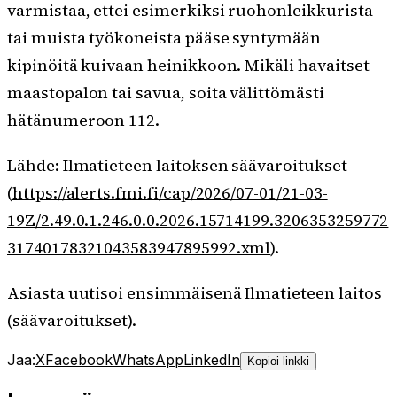
varmistaa, ettei esimerkiksi ruohonleikkurista
tai muista työkoneista pääse syntymään
kipinöitä kuivaan heinikkoon. Mikäli havaitset
maastopalon tai savua, soita välittömästi
hätänumeroon 112.
Lähde: Ilmatieteen laitoksen säävaroitukset
(
https://alerts.fmi.fi/cap/2026/07-01/21-03-
19Z/2.49.0.1.246.0.0.2026.15714199.3206353259772
31740178321043583947895992.xml
).
Asiasta uutisoi ensimmäisenä Ilmatieteen laitos
(säävaroitukset).
Jaa:
X
Facebook
WhatsApp
LinkedIn
Kopioi linkki