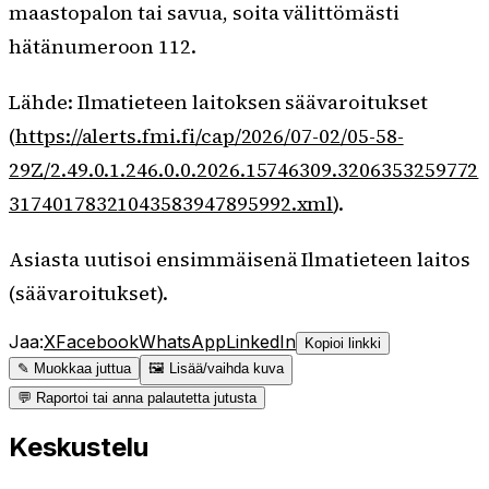
maastopalon tai savua, soita välittömästi
hätänumeroon 112.
Lähde: Ilmatieteen laitoksen säävaroitukset
(
https://alerts.fmi.fi/cap/2026/07-02/05-58-
29Z/2.49.0.1.246.0.0.2026.15746309.3206353259772
31740178321043583947895992.xml
).
Asiasta uutisoi ensimmäisenä Ilmatieteen laitos
(säävaroitukset).
Jaa:
X
Facebook
WhatsApp
LinkedIn
Kopioi linkki
✎ Muokkaa juttua
🖼 Lisää/vaihda kuva
💬 Raportoi tai anna palautetta jutusta
Keskustelu