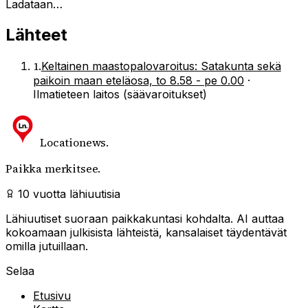
Ladataan…
Lähteet
1
.
Keltainen maastopalovaroitus: Satakunta sekä
paikoin maan eteläosa, to 8.58 - pe 0.00
·
Ilmatieteen laitos (säävaroitukset)
Locationews
.
Paikka merkitsee.
10 vuotta lähiuutisia
Lähiuutiset suoraan paikkakuntasi kohdalta. AI auttaa
kokoamaan julkisista lähteistä, kansalaiset täydentävät
omilla jutuillaan.
Selaa
Etusivu