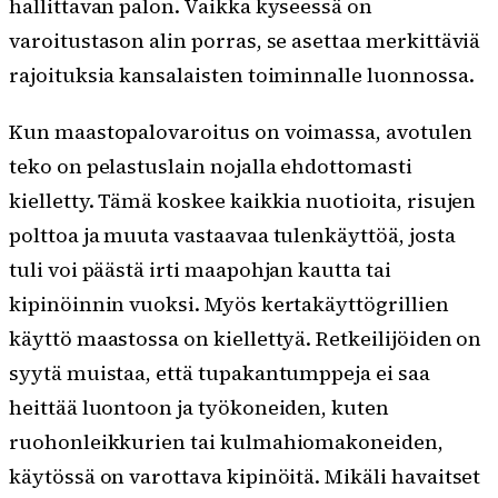
hallittavan palon. Vaikka kyseessä on
varoitustason alin porras, se asettaa merkittäviä
rajoituksia kansalaisten toiminnalle luonnossa.
Kun maastopalovaroitus on voimassa, avotulen
teko on pelastuslain nojalla ehdottomasti
kielletty. Tämä koskee kaikkia nuotioita, risujen
polttoa ja muuta vastaavaa tulenkäyttöä, josta
tuli voi päästä irti maapohjan kautta tai
kipinöinnin vuoksi. Myös kertakäyttögrillien
käyttö maastossa on kiellettyä. Retkeilijöiden on
syytä muistaa, että tupakantumppeja ei saa
heittää luontoon ja työkoneiden, kuten
ruohonleikkurien tai kulmahiomakoneiden,
käytössä on varottava kipinöitä. Mikäli havaitset