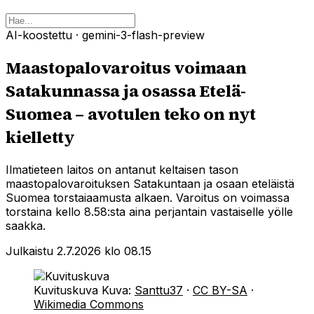
AI-koostettu
· gemini-3-flash-preview
Maastopalovaroitus voimaan
Satakunnassa ja osassa Etelä-
Suomea – avotulen teko on nyt
kielletty
Ilmatieteen laitos on antanut keltaisen tason
maastopalovaroituksen Satakuntaan ja osaan eteläistä
Suomea torstaiaamusta alkaen. Varoitus on voimassa
torstaina kello 8.58:sta aina perjantain vastaiselle yölle
saakka.
Julkaistu 2.7.2026 klo 08.15
Kuvituskuva
Kuva:
Santtu37
·
CC BY-SA
·
Wikimedia Commons