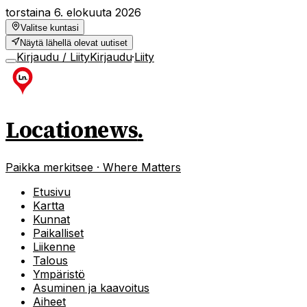
torstaina 6. elokuuta 2026
Valitse kuntasi
Näytä lähellä olevat uutiset
Kirjaudu / Liity
Kirjaudu
·
Liity
Locationews
.
Paikka merkitsee · Where Matters
Etusivu
Kartta
Kunnat
Paikalliset
Liikenne
Talous
Ympäristö
Asuminen ja kaavoitus
Aiheet