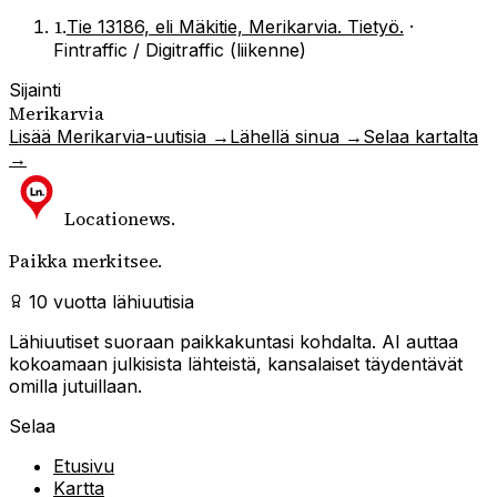
1
.
Tie 13186, eli Mäkitie, Merikarvia. Tietyö.
·
Fintraffic / Digitraffic (liikenne)
Sijainti
Merikarvia
Lisää
Merikarvia
-uutisia →
Lähellä sinua →
Selaa kartalta
→
Locationews
.
Paikka merkitsee.
10 vuotta lähiuutisia
Lähiuutiset suoraan paikkakuntasi kohdalta. AI auttaa
kokoamaan julkisista lähteistä, kansalaiset täydentävät
omilla jutuillaan.
Selaa
Etusivu
Kartta