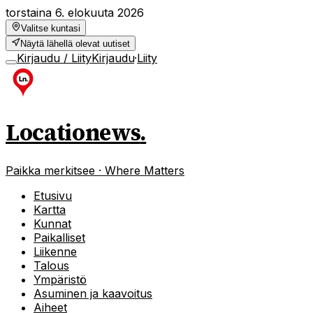
torstaina 6. elokuuta 2026
Valitse kuntasi
Näytä lähellä olevat uutiset
Kirjaudu / Liity
Kirjaudu
·
Liity
Locationews
.
Paikka merkitsee · Where Matters
Etusivu
Kartta
Kunnat
Paikalliset
Liikenne
Talous
Ympäristö
Asuminen ja kaavoitus
Aiheet