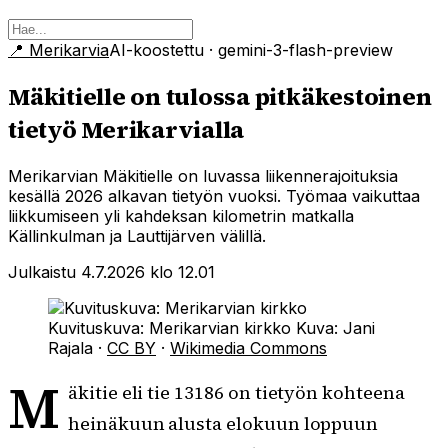
📍
Merikarvia
AI-koostettu
· gemini-3-flash-preview
Mäkitielle on tulossa pitkäkestoinen
tietyö Merikarvialla
Merikarvian Mäkitielle on luvassa liikennerajoituksia
kesällä 2026 alkavan tietyön vuoksi. Työmaa vaikuttaa
liikkumiseen yli kahdeksan kilometrin matkalla
Källinkulman ja Lauttijärven välillä.
Julkaistu 4.7.2026 klo 12.01
Kuvituskuva: Merikarvian kirkko
Kuva:
Jani
Rajala
·
CC BY
·
Wikimedia Commons
M
äkitie eli tie 13186 on tietyön kohteena
heinäkuun alusta elokuun loppuun