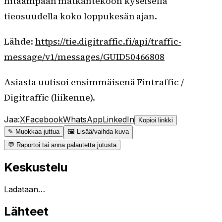
hitaampaan matkantekoon kyseisellä
tieosuudella koko loppukesän ajan.
Lähde:
https://tie.digitraffic.fi/api/traffic-
message/v1/messages/GUID50466808
Asiasta uutisoi ensimmäisenä Fintraffic /
Digitraffic (liikenne).
Jaa:
X
Facebook
WhatsApp
LinkedIn
Kopioi linkki
✎ Muokkaa juttua
🖼 Lisää/vaihda kuva
💬 Raportoi tai anna palautetta jutusta
Keskustelu
Ladataan…
Lähteet