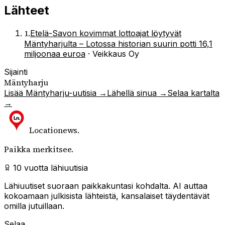
Lähteet
1
.
Etelä-Savon kovimmat lottoajat löytyvät
Mäntyharjulta – Lotossa historian suurin potti 16,1
miljoonaa euroa
·
Veikkaus Oy
Sijainti
Mäntyharju
Lisää
Mäntyharju
-uutisia →
Lähellä sinua →
Selaa kartalta
→
Locationews
.
Paikka merkitsee.
10 vuotta lähiuutisia
Lähiuutiset suoraan paikkakuntasi kohdalta. AI auttaa
kokoamaan julkisista lähteistä, kansalaiset täydentävät
omilla jutuillaan.
Selaa