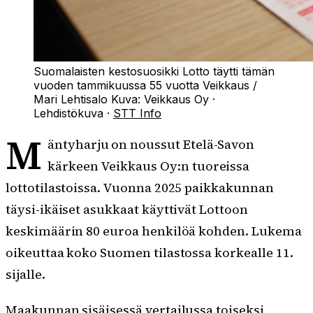
Suomalaisten kestosuosikki Lotto täytti tämän
vuoden tammikuussa 55 vuotta Veikkaus /
Mari Lehtisalo
Kuva:
Veikkaus Oy
·
Lehdistökuva
·
STT Info
M
äntyharju on noussut Etelä-Savon
kärkeen Veikkaus Oy:n tuoreissa
lottotilastoissa. Vuonna 2025 paikkakunnan
täysi-ikäiset asukkaat käyttivät Lottoon
keskimäärin 80 euroa henkilöä kohden. Lukema
oikeuttaa koko Suomen tilastossa korkealle 11.
sijalle.
Maakunnan sisäisessä vertailussa toiseksi