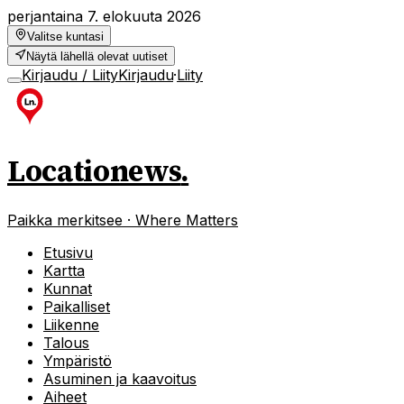
perjantaina 7. elokuuta 2026
Valitse kuntasi
Näytä lähellä olevat uutiset
Kirjaudu / Liity
Kirjaudu
·
Liity
Locationews
.
Paikka merkitsee · Where Matters
Etusivu
Kartta
Kunnat
Paikalliset
Liikenne
Talous
Ympäristö
Asuminen ja kaavoitus
Aiheet