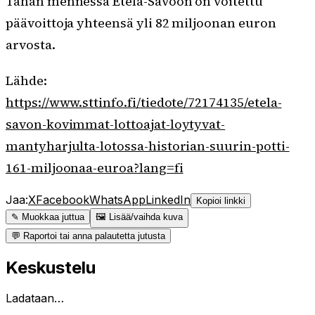
Tähän mennessä Etelä-Savoon on voitettu
päävoittoja yhteensä yli 82 miljoonan euron
arvosta.
Lähde:
https://www.sttinfo.fi/tiedote/72174135/etela-
savon-kovimmat-lottoajat-loytyvat-
mantyharjulta-lotossa-historian-suurin-potti-
161-miljoonaa-euroa?lang=fi
Jaa:
X
Facebook
WhatsApp
LinkedIn
Kopioi linkki
✎ Muokkaa juttua
🖼 Lisää/vaihda kuva
💬 Raportoi tai anna palautetta jutusta
Keskustelu
Ladataan…