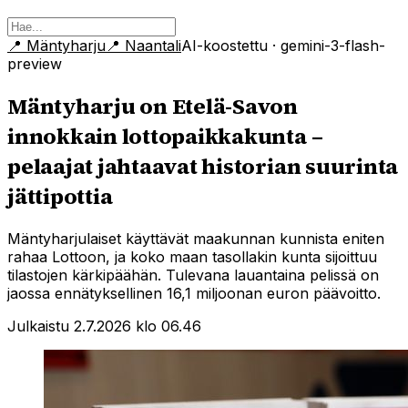
📍
Mäntyharju
📍
Naantali
AI-koostettu
· gemini-3-flash-
preview
Mäntyharju on Etelä-Savon
innokkain lottopaikkakunta –
pelaajat jahtaavat historian suurinta
jättipottia
Mäntyharjulaiset käyttävät maakunnan kunnista eniten
rahaa Lottoon, ja koko maan tasollakin kunta sijoittuu
tilastojen kärkipäähän. Tulevana lauantaina pelissä on
jaossa ennätyksellinen 16,1 miljoonan euron päävoitto.
Julkaistu 2.7.2026 klo 06.46