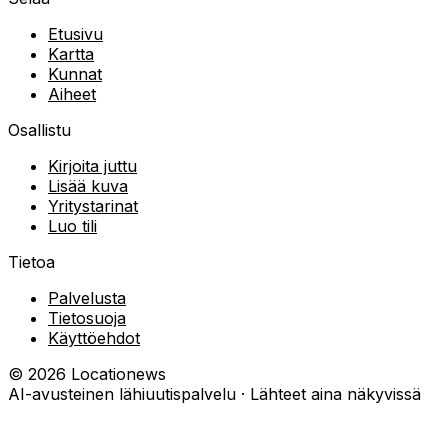
Etusivu
Kartta
Kunnat
Aiheet
Osallistu
Kirjoita juttu
Lisää kuva
Yritystarinat
Luo tili
Tietoa
Palvelusta
Tietosuoja
Käyttöehdot
©
2026
Locationews
AI-avusteinen lähiuutispalvelu · Lähteet aina näkyvissä