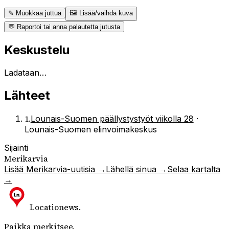
✎ Muokkaa juttua
🖼 Lisää/vaihda kuva
💬 Raportoi tai anna palautetta jutusta
Keskustelu
Ladataan…
Lähteet
1
.
Lounais-Suomen päällystystyöt viikolla 28
·
Lounais-Suomen elinvoimakeskus
Sijainti
Merikarvia
Lisää
Merikarvia
-uutisia →
Lähellä sinua →
Selaa kartalta
→
Locationews
.
Paikka merkitsee.