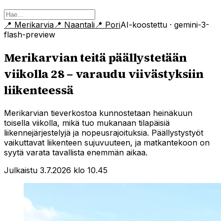
📍
Merikarvia
📍
Naantali
📍
Pori
AI-koostettu
· gemini-3-
flash-preview
Merikarvian teitä päällystetään
viikolla 28 – varaudu viivästyksiin
liikenteessä
Merikarvian tieverkostoa kunnostetaan heinäkuun
toisella viikolla, mikä tuo mukanaan tilapäisiä
liikennejärjestelyjä ja nopeusrajoituksia. Päällystystyöt
vaikuttavat liikenteen sujuvuuteen, ja matkantekoon on
syytä varata tavallista enemmän aikaa.
Julkaistu 3.7.2026 klo 10.45