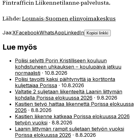
Fintrafficin Liikennetilanne-palvelusta.
Lähde:
Lounais-Suomen elinvoimakeskus
Jaa:
X
Facebook
WhatsApp
LinkedIn
Kopioi linkki
Lue myös
Poliisi selvitti Porin Kristilliseen kouluun
kohdistuneen uhkauksen – koulupäivä jatkuu
normaalisti
·
10.8.2026
Poliisi tavoitti kaksi päihtynyttä ja kortitonta
kuljettajaa Porissa
·
10.8.2026
Valtatie 2 suljetaan liikenteeltä Laanin liittymän
kohdalla Porissa elokuussa 2026
·
9.8.2026
Kasitien tietyö haittaa liikennettä Porissa elokuussa
2026
·
8.8.2026
Kasitien liikenne katkeaa Porissa elokuussa 2026
tietyön vuoksi
·
8.8.2026
Laanin liittymän rampit suljetaan tietyön vuoksi
Porissa elokuussa 2026
·
8.8.2026