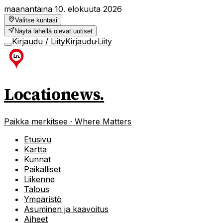
maanantaina 10. elokuuta 2026
Valitse kuntasi
Näytä lähellä olevat uutiset
Kirjaudu / Liity
Kirjaudu
·
Liity
Locationews
.
Paikka merkitsee · Where Matters
Etusivu
Kartta
Kunnat
Paikalliset
Liikenne
Talous
Ympäristö
Asuminen ja kaavoitus
Aiheet