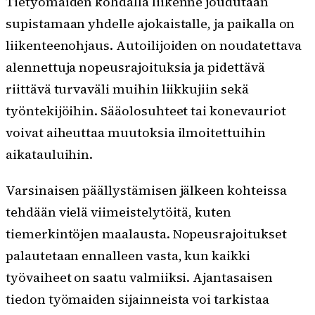
Tietyömaiden kohdalla liikenne joudutaan
supistamaan yhdelle ajokaistalle, ja paikalla on
liikenteenohjaus. Autoilijoiden on noudatettava
alennettuja nopeusrajoituksia ja pidettävä
riittävä turvaväli muihin liikkujiin sekä
työntekijöihin. Sääolosuhteet tai konevauriot
voivat aiheuttaa muutoksia ilmoitettuihin
aikatauluihin.
Varsinaisen päällystämisen jälkeen kohteissa
tehdään vielä viimeistelytöitä, kuten
tiemerkintöjen maalausta. Nopeusrajoitukset
palautetaan ennalleen vasta, kun kaikki
työvaiheet on saatu valmiiksi. Ajantasaisen
tiedon työmaiden sijainneista voi tarkistaa