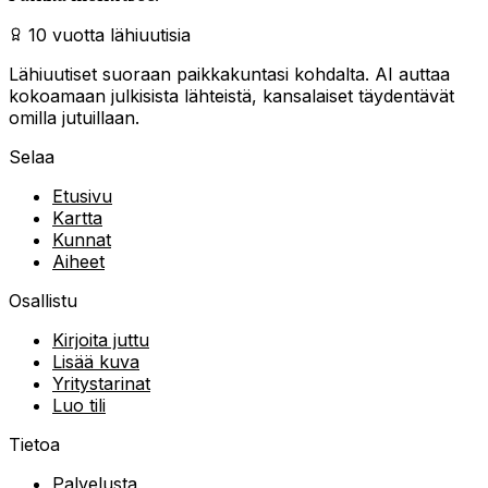
10 vuotta lähiuutisia
Lähiuutiset suoraan paikkakuntasi kohdalta. AI auttaa
kokoamaan julkisista lähteistä, kansalaiset täydentävät
omilla jutuillaan.
Selaa
Etusivu
Kartta
Kunnat
Aiheet
Osallistu
Kirjoita juttu
Lisää kuva
Yritystarinat
Luo tili
Tietoa
Palvelusta