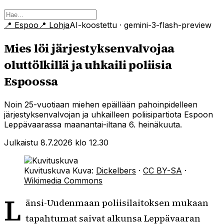
📍
Espoo
📍
Lohja
AI-koostettu
· gemini-3-flash-preview
Mies löi järjestyksenvalvojaa
oluttölkillä ja uhkaili poliisia
Espoossa
Noin 25-vuotiaan miehen epäillään pahoinpidelleen
järjestyksenvalvojan ja uhkailleen poliisipartiota Espoon
Leppävaarassa maanantai-iltana 6. heinäkuuta.
Julkaistu 8.7.2026 klo 12.30
Kuvituskuva
Kuva:
Dickelbers
·
CC BY-SA
·
Wikimedia Commons
L
änsi-Uudenmaan poliisilaitoksen mukaan
tapahtumat saivat alkunsa Leppävaaran