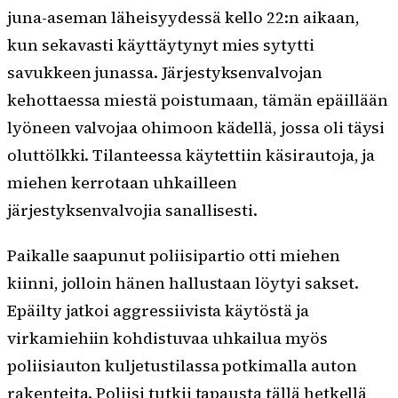
juna-aseman läheisyydessä kello 22:n aikaan,
kun sekavasti käyttäytynyt mies sytytti
savukkeen junassa. Järjestyksenvalvojan
kehottaessa miestä poistumaan, tämän epäillään
lyöneen valvojaa ohimoon kädellä, jossa oli täysi
oluttölkki. Tilanteessa käytettiin käsirautoja, ja
miehen kerrotaan uhkailleen
järjestyksenvalvojia sanallisesti.
Paikalle saapunut poliisipartio otti miehen
kiinni, jolloin hänen hallustaan löytyi sakset.
Epäilty jatkoi aggressiivista käytöstä ja
virkamiehiin kohdistuvaa uhkailua myös
poliisiauton kuljetustilassa potkimalla auton
rakenteita. Poliisi tutkii tapausta tällä hetkellä