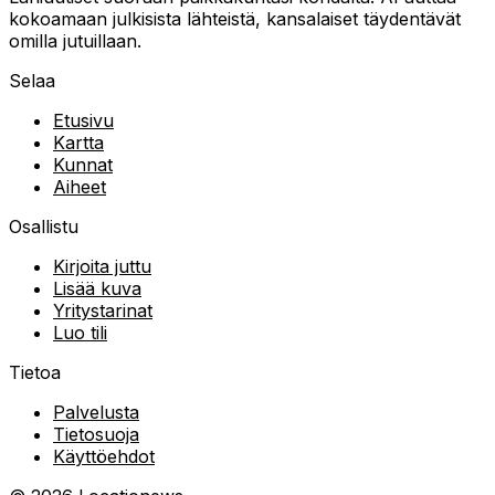
kokoamaan julkisista lähteistä, kansalaiset täydentävät
omilla jutuillaan.
Selaa
Etusivu
Kartta
Kunnat
Aiheet
Osallistu
Kirjoita juttu
Lisää kuva
Yritystarinat
Luo tili
Tietoa
Palvelusta
Tietosuoja
Käyttöehdot