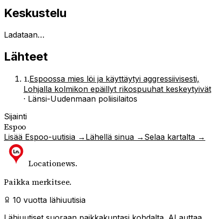
Keskustelu
Ladataan…
Lähteet
1
.
Espoossa mies löi ja käyttäytyi aggressiivisesti,
Lohjalla kolmikon epäillyt rikospuuhat keskeytyivät
·
Länsi-Uudenmaan poliisilaitos
Sijainti
Espoo
Lisää
Espoo
-uutisia →
Lähellä sinua →
Selaa kartalta →
Locationews
.
Paikka merkitsee.
10 vuotta lähiuutisia
Lähiuutiset suoraan paikkakuntasi kohdalta. AI auttaa