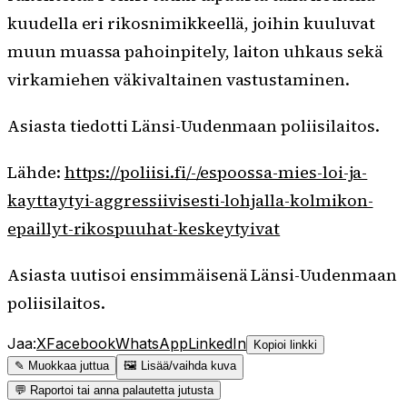
kuudella eri rikosnimikkeellä, joihin kuuluvat
muun muassa pahoinpitely, laiton uhkaus sekä
virkamiehen väkivaltainen vastustaminen.
Asiasta tiedotti Länsi-Uudenmaan poliisilaitos.
Lähde:
https://poliisi.fi/-/espoossa-mies-loi-ja-
kayttaytyi-aggressiivisesti-lohjalla-kolmikon-
epaillyt-rikospuuhat-keskeytyivat
Asiasta uutisoi ensimmäisenä Länsi-Uudenmaan
poliisilaitos.
Jaa:
X
Facebook
WhatsApp
LinkedIn
Kopioi linkki
✎ Muokkaa juttua
🖼 Lisää/vaihda kuva
💬 Raportoi tai anna palautetta jutusta