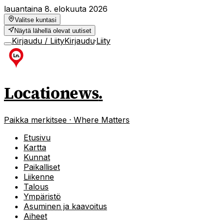
lauantaina 8. elokuuta 2026
Valitse kuntasi
Näytä lähellä olevat uutiset
Kirjaudu / Liity
Kirjaudu
·
Liity
Locationews
.
Paikka merkitsee · Where Matters
Etusivu
Kartta
Kunnat
Paikalliset
Liikenne
Talous
Ympäristö
Asuminen ja kaavoitus
Aiheet