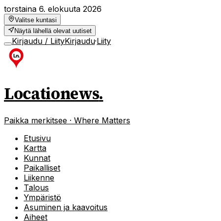
torstaina 6. elokuuta 2026
Valitse kuntasi
Näytä lähellä olevat uutiset
Kirjaudu / Liity
Kirjaudu
·
Liity
Locationews
.
Paikka merkitsee · Where Matters
Etusivu
Kartta
Kunnat
Paikalliset
Liikenne
Talous
Ympäristö
Asuminen ja kaavoitus
Aiheet