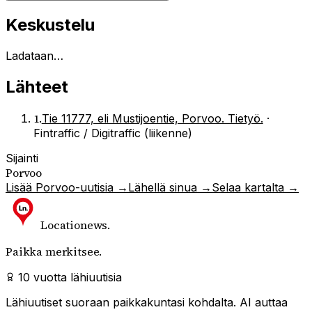
Keskustelu
Ladataan…
Lähteet
1
.
Tie 11777, eli Mustijoentie, Porvoo. Tietyö.
·
Fintraffic / Digitraffic (liikenne)
Sijainti
Porvoo
Lisää
Porvoo
-uutisia →
Lähellä sinua →
Selaa kartalta →
Locationews
.
Paikka merkitsee.
10 vuotta lähiuutisia
Lähiuutiset suoraan paikkakuntasi kohdalta. AI auttaa