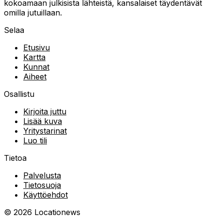
kokoamaan julkisista lähteistä, kansalaiset täydentävät
omilla jutuillaan.
Selaa
Etusivu
Kartta
Kunnat
Aiheet
Osallistu
Kirjoita juttu
Lisää kuva
Yritystarinat
Luo tili
Tietoa
Palvelusta
Tietosuoja
Käyttöehdot
©
2026
Locationews