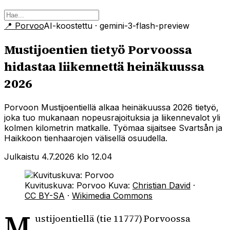
📍
Porvoo
AI-koostettu
· gemini-3-flash-preview
Mustijoentien tietyö Porvoossa
hidastaa liikennettä heinäkuussa
2026
Porvoon Mustijoentiellä alkaa heinäkuussa 2026 tietyö,
joka tuo mukanaan nopeusrajoituksia ja liikennevalot yli
kolmen kilometrin matkalle. Työmaa sijaitsee Svartsån ja
Haikkoon tienhaarojen välisellä osuudella.
Julkaistu 4.7.2026 klo 12.04
Kuvituskuva: Porvoo
Kuva:
Christian David
·
CC BY-SA
·
Wikimedia Commons
M
ustijoentiellä (tie 11777) Porvoossa