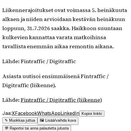
Liikennerajoitukset ovat voimassa 5. heinäkuuta
alkaen ja niiden arvioidaan kestävän heinäkuun
loppuun, 31.7.2026 saakka. Haikkoon suuntaan
kulkevien kannattaa varata matkoihinsa
tavallista enemmän aikaa remontin aikana.
Lähde: Fintraffic / Digitraffic
Asiasta uutisoi ensimmäisenä Fintraffic /
Digitraffic (liikenne).
Lähde:
Fintraffic / Digitraffic (liikenne)
Jaa:
X
Facebook
WhatsApp
LinkedIn
Kopioi linkki
✎ Muokkaa juttua
🖼 Lisää/vaihda kuva
💬 Raportoi tai anna palautetta jutusta