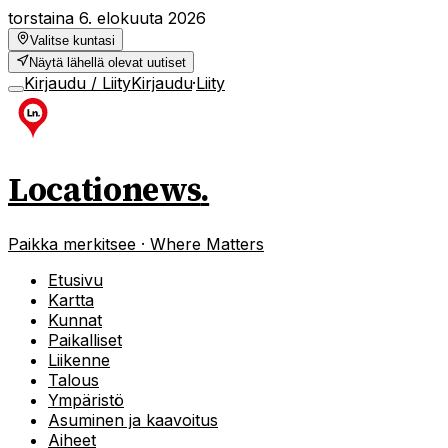
torstaina 6. elokuuta 2026
Valitse kuntasi
Näytä lähellä olevat uutiset
Kirjaudu / Liity
Kirjaudu
·
Liity
Locationews
.
Paikka merkitsee · Where Matters
Etusivu
Kartta
Kunnat
Paikalliset
Liikenne
Talous
Ympäristö
Asuminen ja kaavoitus
Aiheet