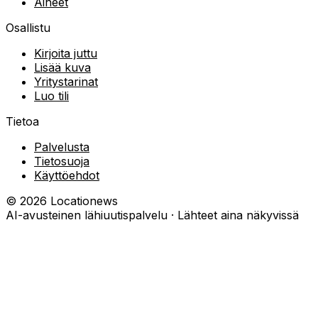
Aiheet
Osallistu
Kirjoita juttu
Lisää kuva
Yritystarinat
Luo tili
Tietoa
Palvelusta
Tietosuoja
Käyttöehdot
©
2026
Locationews
AI-avusteinen lähiuutispalvelu · Lähteet aina näkyvissä