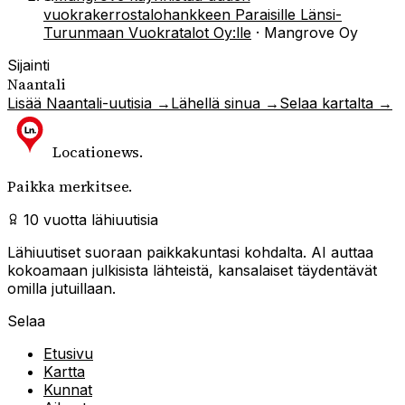
vuokrakerrostalohankkeen Paraisille Länsi-
Turunmaan Vuokratalot Oy:lle
·
Mangrove Oy
Sijainti
Naantali
Lisää
Naantali
-uutisia →
Lähellä sinua →
Selaa kartalta →
Locationews
.
Paikka merkitsee.
10 vuotta lähiuutisia
Lähiuutiset suoraan paikkakuntasi kohdalta. AI auttaa
kokoamaan julkisista lähteistä, kansalaiset täydentävät
omilla jutuillaan.
Selaa
Etusivu
Kartta
Kunnat