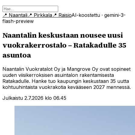
📍
Naantali
📍
Pirkkala
📍
Raisio
AI-koostettu
· gemini-3-
flash-preview
Naantalin keskustaan nousee uusi
vuokrakerrostalo – Ratakadulle 35
asuntoa
Naantalin Vuokratalot Oy ja Mangrove Oy ovat sopineet
uuden viisikerroksisen asuintalon rakentamisesta
Ratakadulle. Hanke tuo kaupungin keskustaan 35 uutta
kohtuuhintaista vuokrakotia kevääseen 2027 mennessä.
Julkaistu 2.7.2026 klo 06.45