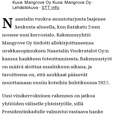
Kuva: Mangrove Oy
Kuva:
Mangrove Oy
·
Lehdistökuva
·
STT Info
N
aantalin vuokra-asuntotarjonta laajenee
keskusta-alueella, kun Ratakatu 2:een
nousee uusi kerrostalo. Rakennusyhtiö
Mangrove Oy tiedotti allekirjoittaneensa
urakkasopimuksen Naantalin Vuokratalot Oy:n
kanssa hankkeen toteuttamisesta. Rakennustyöt
on määrä aloittaa maaliskuun aikana, ja
tavoitteena on, että asukkaat pääsevät
muuttamaan uusiin koteihin huhtikuussa 2027.
Uusi viisikerroksinen rakennus on jatkoa
yhtiöiden väliselle yhteistyölle, sillä
Presidentinkadulle valmistui vastaava hanke