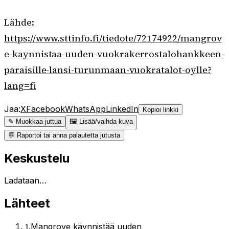
Lähde:
https://www.sttinfo.fi/tiedote/72174922/mangrov
e-kaynnistaa-uuden-vuokrakerrostalohankkeen-
paraisille-lansi-turunmaan-vuokratalot-oylle?
lang=fi
Jaa:
X
Facebook
WhatsApp
LinkedIn
Kopioi linkki
✎ Muokkaa juttua
🖼 Lisää/vaihda kuva
💬 Raportoi tai anna palautetta jutusta
Keskustelu
Ladataan…
Lähteet
1
.
Mangrove käynnistää uuden