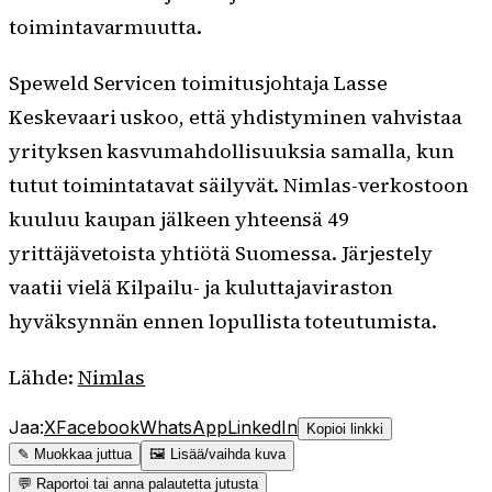
toimintavarmuutta.
Speweld Servicen toimitusjohtaja Lasse
Keskevaari uskoo, että yhdistyminen vahvistaa
yrityksen kasvumahdollisuuksia samalla, kun
tutut toimintatavat säilyvät. Nimlas-verkostoon
kuuluu kaupan jälkeen yhteensä 49
yrittäjävetoista yhtiötä Suomessa. Järjestely
vaatii vielä Kilpailu- ja kuluttajaviraston
hyväksynnän ennen lopullista toteutumista.
Lähde:
Nimlas
Jaa:
X
Facebook
WhatsApp
LinkedIn
Kopioi linkki
✎ Muokkaa juttua
🖼 Lisää/vaihda kuva
💬 Raportoi tai anna palautetta jutusta