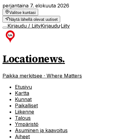
perjantaina 7. elokuuta 2026
Valitse kuntasi
Näytä lähellä olevat uutiset
Kirjaudu / Liity
Kirjaudu
·
Liity
Locationews
.
Paikka merkitsee · Where Matters
Etusivu
Kartta
Kunnat
Paikalliset
Liikenne
Talous
Ympäristö
Asuminen ja kaavoitus
Aiheet