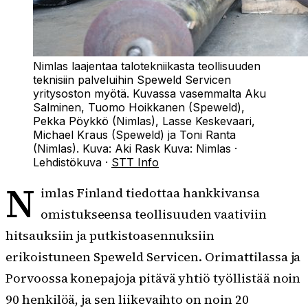
Nimlas laajentaa talotekniikasta teollisuuden
teknisiin palveluihin Speweld Servicen
yritysoston myötä. Kuvassa vasemmalta Aku
Salminen, Tuomo Hoikkanen (Speweld),
Pekka Pöykkö (Nimlas), Lasse Keskevaari,
Michael Kraus (Speweld) ja Toni Ranta
(Nimlas). Kuva: Aki Rask
Kuva:
Nimlas
·
Lehdistökuva
·
STT Info
N
imlas Finland tiedottaa hankkivansa
omistukseensa teollisuuden vaativiin
hitsauksiin ja putkistoasennuksiin
erikoistuneen Speweld Servicen. Orimattilassa ja
Porvoossa konepajoja pitävä yhtiö työllistää noin
90 henkilöä, ja sen liikevaihto on noin 20