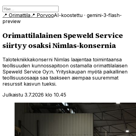
📍
Orimattila
📍
Porvoo
AI-koostettu
· gemini-3-flash-
preview
Orimattilalainen Speweld Service
siirtyy osaksi Nimlas-konsernia
Talotekniikkakonserni Nimlas laajentaa toimintaansa
teollisuuden kunnossapitoon ostamalla orimattilalaisen
Speweld Service Oy:n. Yrityskaupan myötä paikallinen
teollisuusosaaja saa taakseen aiempaa suuremmat
resurssit kasvun tueksi.
Julkaistu 3.7.2026 klo 10.45