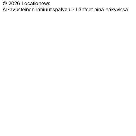
©
2026
Locationews
AI-avusteinen lähiuutispalvelu · Lähteet aina näkyvissä