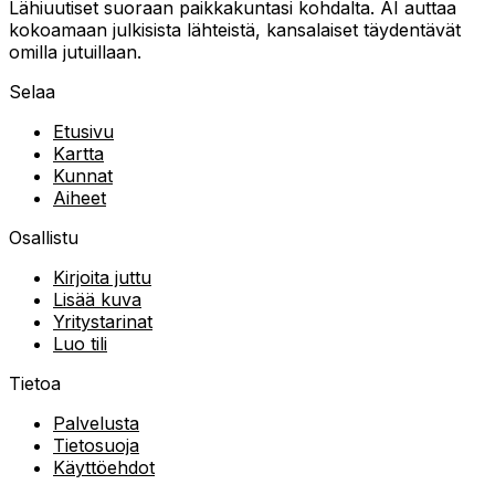
Lähiuutiset suoraan paikkakuntasi kohdalta. AI auttaa
kokoamaan julkisista lähteistä, kansalaiset täydentävät
omilla jutuillaan.
Selaa
Etusivu
Kartta
Kunnat
Aiheet
Osallistu
Kirjoita juttu
Lisää kuva
Yritystarinat
Luo tili
Tietoa
Palvelusta
Tietosuoja
Käyttöehdot