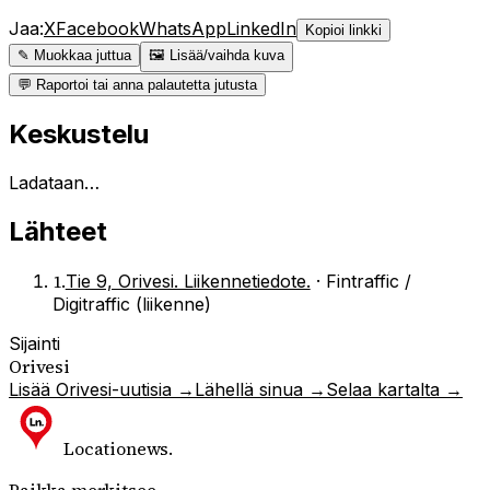
Jaa:
X
Facebook
WhatsApp
LinkedIn
Kopioi linkki
✎ Muokkaa juttua
🖼 Lisää/vaihda kuva
💬 Raportoi tai anna palautetta jutusta
Keskustelu
Ladataan…
Lähteet
1
.
Tie 9, Orivesi. Liikennetiedote.
·
Fintraffic /
Digitraffic (liikenne)
Sijainti
Orivesi
Lisää
Orivesi
-uutisia →
Lähellä sinua →
Selaa kartalta →
Locationews
.