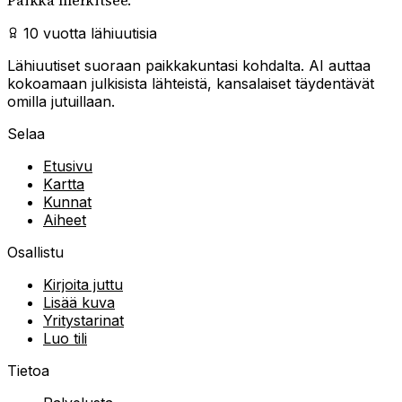
Paikka merkitsee.
10 vuotta lähiuutisia
Lähiuutiset suoraan paikkakuntasi kohdalta. AI auttaa
kokoamaan julkisista lähteistä, kansalaiset täydentävät
omilla jutuillaan.
Selaa
Etusivu
Kartta
Kunnat
Aiheet
Osallistu
Kirjoita juttu
Lisää kuva
Yritystarinat
Luo tili
Tietoa