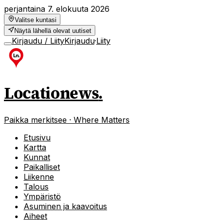
perjantaina 7. elokuuta 2026
Valitse kuntasi
Näytä lähellä olevat uutiset
Kirjaudu / Liity
Kirjaudu
·
Liity
Locationews
.
Paikka merkitsee · Where Matters
Etusivu
Kartta
Kunnat
Paikalliset
Liikenne
Talous
Ympäristö
Asuminen ja kaavoitus
Aiheet