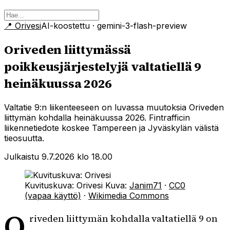
📍
Orivesi
AI-koostettu
· gemini-3-flash-preview
Oriveden liittymässä
poikkeusjärjestelyjä valtatiellä 9
heinäkuussa 2026
Valtatie 9:n liikenteeseen on luvassa muutoksia Oriveden
liittymän kohdalla heinäkuussa 2026. Fintrafficin
liikennetiedote koskee Tampereen ja Jyväskylän välistä
tieosuutta.
Julkaistu 9.7.2026 klo 18.00
Kuvituskuva: Orivesi
Kuva:
Janim71
·
CC0
(vapaa käyttö)
·
Wikimedia Commons
O
riveden liittymän kohdalla valtatiellä 9 on