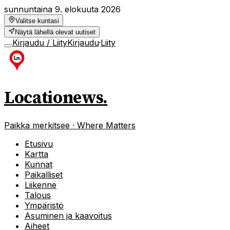
sunnuntaina 9. elokuuta 2026
Valitse kuntasi
Näytä lähellä olevat uutiset
Kirjaudu / Liity
Kirjaudu
·
Liity
Locationews
.
Paikka merkitsee · Where Matters
Etusivu
Kartta
Kunnat
Paikalliset
Liikenne
Talous
Ympäristö
Asuminen ja kaavoitus
Aiheet