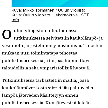
Kuva: Mikko Törmänen / Oulun yliopisto
Kuva:
Oulun yliopisto
·
Lehdistökuva
·
STT
Info
O
ulun yliopiston toteuttamassa
tutkimuksessa selvitettiin kaukolämpö- ja
vesihuoltojärjestelmien yhdistämistä. Tulosten
mukaan uusi toimintatapa tehostaa
puhdistusprosessia ja tarjoaa huomattavia
taloudellisia sekä ympäristöllisiä hyötyjä.
Tutkimuksessa tarkasteltiin mallia, jossa
kaukolämpöverkosta siirretään paluuveden
lämpöä jäteveden käsittelyyn ennen
puhdistusprosessia. Kun jätevesi pidetään