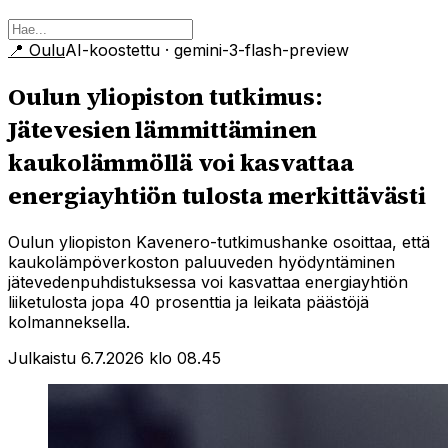
📍
Oulu
AI-koostettu
· gemini-3-flash-preview
Oulun yliopiston tutkimus:
Jätevesien lämmittäminen
kaukolämmöllä voi kasvattaa
energiayhtiön tulosta merkittävästi
Oulun yliopiston Kavenero-tutkimushanke osoittaa, että
kaukolämpöverkoston paluuveden hyödyntäminen
jätevedenpuhdistuksessa voi kasvattaa energiayhtiön
liiketulosta jopa 40 prosenttia ja leikata päästöjä
kolmanneksella.
Julkaistu 6.7.2026 klo 08.45