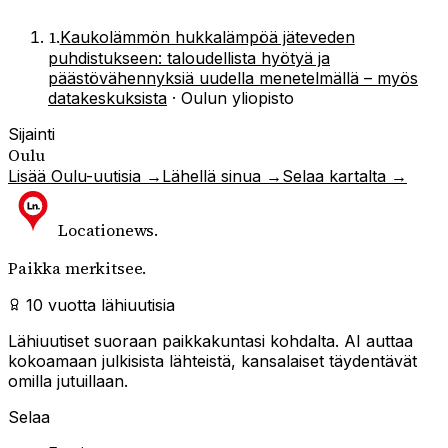
1
.
Kaukolämmön hukkalämpöä jäteveden
puhdistukseen: taloudellista hyötyä ja
päästövähennyksiä uudella menetelmällä – myös
datakeskuksista
·
Oulun yliopisto
Sijainti
Oulu
Lisää
Oulu
-uutisia →
Lähellä sinua →
Selaa kartalta →
Locationews
.
Paikka merkitsee.
10 vuotta lähiuutisia
Lähiuutiset suoraan paikkakuntasi kohdalta. AI auttaa
kokoamaan julkisista lähteistä, kansalaiset täydentävät
omilla jutuillaan.
Selaa