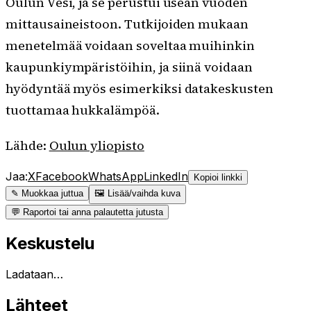
Oulun Vesi, ja se perustui usean vuoden
mittausaineistoon. Tutkijoiden mukaan
menetelmää voidaan soveltaa muihinkin
kaupunkiympäristöihin, ja siinä voidaan
hyödyntää myös esimerkiksi datakeskusten
tuottamaa hukkalämpöä.
Lähde:
Oulun yliopisto
Jaa:
X
Facebook
WhatsApp
LinkedIn
Kopioi linkki
✎ Muokkaa juttua
🖼 Lisää/vaihda kuva
💬 Raportoi tai anna palautetta jutusta
Keskustelu
Ladataan…
Lähteet