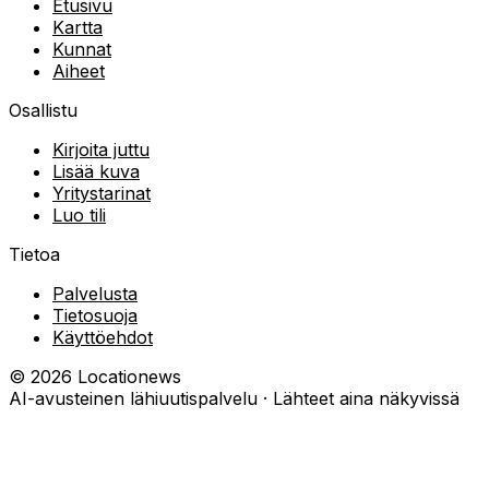
Etusivu
Kartta
Kunnat
Aiheet
Osallistu
Kirjoita juttu
Lisää kuva
Yritystarinat
Luo tili
Tietoa
Palvelusta
Tietosuoja
Käyttöehdot
©
2026
Locationews
AI-avusteinen lähiuutispalvelu · Lähteet aina näkyvissä