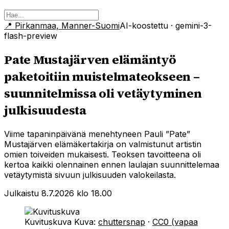
📍
Pirkanmaa, Manner-Suomi
AI-koostettu
· gemini-3-
flash-preview
Pate Mustajärven elämäntyö
paketoitiin muistelmateokseen –
suunnitelmissa oli vetäytyminen
julkisuudesta
Viime tapaninpäivänä menehtyneen Pauli ”Pate”
Mustajärven elämäkertakirja on valmistunut artistin
omien toiveiden mukaisesti. Teoksen tavoitteena oli
kertoa kaikki olennainen ennen laulajan suunnittelemaa
vetäytymistä sivuun julkisuuden valokeilasta.
Julkaistu 8.7.2026 klo 18.00
Kuvituskuva
Kuva:
chuttersnap
·
CC0 (vapaa