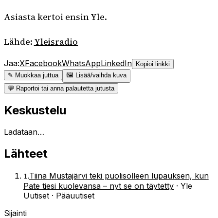
Asiasta kertoi ensin Yle.
Lähde:
Yleisradio
Jaa:
X
Facebook
WhatsApp
LinkedIn
Kopioi linkki
✎ Muokkaa juttua
🖼 Lisää/vaihda kuva
💬 Raportoi tai anna palautetta jutusta
Keskustelu
Ladataan…
Lähteet
1
.
Tiina Mustajärvi teki puolisolleen lupauksen, kun
Pate tiesi kuolevansa – nyt se on täytetty
·
Yle
Uutiset · Pääuutiset
Sijainti