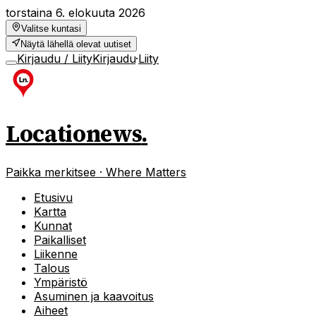
torstaina 6. elokuuta 2026
Valitse kuntasi
Näytä lähellä olevat uutiset
Kirjaudu / Liity
Kirjaudu
·
Liity
Locationews
.
Paikka merkitsee · Where Matters
Etusivu
Kartta
Kunnat
Paikalliset
Liikenne
Talous
Ympäristö
Asuminen ja kaavoitus
Aiheet