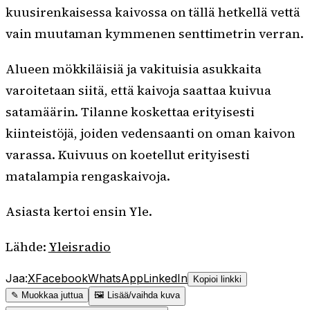
kuusirenkaisessa kaivossa on tällä hetkellä vettä
vain muutaman kymmenen senttimetrin verran.
Alueen mökkiläisiä ja vakituisia asukkaita
varoitetaan siitä, että kaivoja saattaa kuivua
satamäärin. Tilanne koskettaa erityisesti
kiinteistöjä, joiden vedensaanti on oman kaivon
varassa. Kuivuus on koetellut erityisesti
matalampia rengaskaivoja.
Asiasta kertoi ensin Yle.
Lähde:
Yleisradio
Jaa:
X
Facebook
WhatsApp
LinkedIn
Kopioi linkki
✎ Muokkaa juttua
🖼 Lisää/vaihda kuva