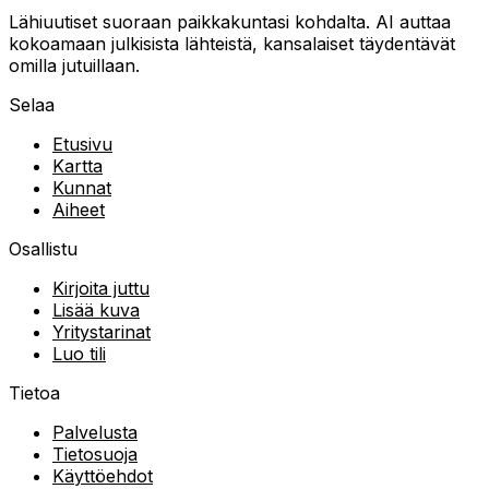
Lähiuutiset suoraan paikkakuntasi kohdalta. AI auttaa
kokoamaan julkisista lähteistä, kansalaiset täydentävät
omilla jutuillaan.
Selaa
Etusivu
Kartta
Kunnat
Aiheet
Osallistu
Kirjoita juttu
Lisää kuva
Yritystarinat
Luo tili
Tietoa
Palvelusta
Tietosuoja
Käyttöehdot