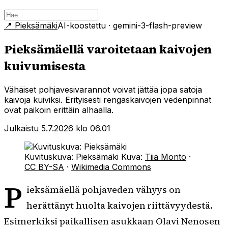
📍
Pieksämäki
AI-koostettu
· gemini-3-flash-preview
Pieksämäellä varoitetaan kaivojen
kuivumisesta
Vähäiset pohjavesivarannot voivat jättää jopa satoja
kaivoja kuiviksi. Erityisesti rengaskaivojen vedenpinnat
ovat paikoin erittäin alhaalla.
Julkaistu 5.7.2026 klo 06.01
Kuvituskuva: Pieksämäki
Kuva:
Tiia Monto
·
CC BY-SA
·
Wikimedia Commons
P
ieksämäellä pohjaveden vähyys on
herättänyt huolta kaivojen riittävyydestä.
Esimerkiksi paikallisen asukkaan Olavi Nenosen