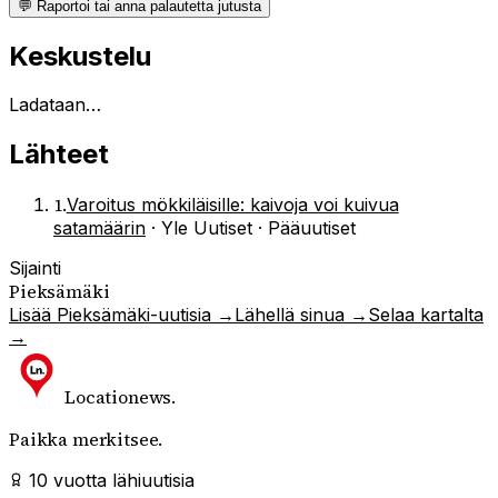
💬 Raportoi tai anna palautetta jutusta
Keskustelu
Ladataan…
Lähteet
1
.
Varoitus mökkiläisille: kaivoja voi kuivua
satamäärin
·
Yle Uutiset · Pääuutiset
Sijainti
Pieksämäki
Lisää
Pieksämäki
-uutisia →
Lähellä sinua →
Selaa kartalta
→
Locationews
.
Paikka merkitsee.
10 vuotta lähiuutisia