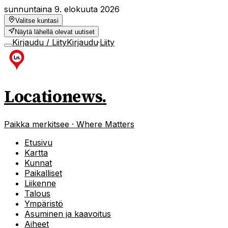
sunnuntaina 9. elokuuta 2026
Valitse kuntasi
Näytä lähellä olevat uutiset
Kirjaudu / Liity
Kirjaudu
·
Liity
Locationews
.
Paikka merkitsee · Where Matters
Etusivu
Kartta
Kunnat
Paikalliset
Liikenne
Talous
Ympäristö
Asuminen ja kaavoitus
Aiheet