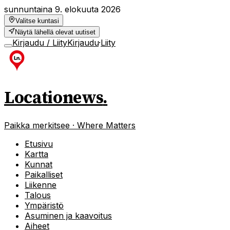
sunnuntaina 9. elokuuta 2026
Valitse kuntasi
Näytä lähellä olevat uutiset
Kirjaudu / Liity
Kirjaudu
·
Liity
Locationews
.
Paikka merkitsee · Where Matters
Etusivu
Kartta
Kunnat
Paikalliset
Liikenne
Talous
Ympäristö
Asuminen ja kaavoitus
Aiheet