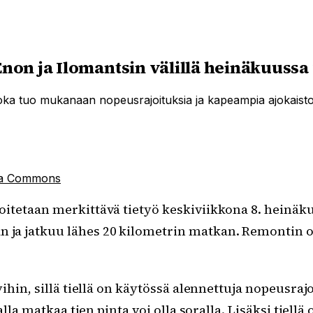
Enon ja Ilomantsin välillä heinäkuussa
 joka tuo mukanaan nopeusrajoituksia ja kapeampia ajokaistoj
ia Commons
loitetaan merkittävä tietyö keskiviikkona 8. heinäk
n ja jatkuu lähes 20 kilometrin matkan. Remontin
hin, sillä tiellä on käytössä alennettuja nopeusrajo
alla matkaa tien pinta voi olla soralla. Lisäksi tiel