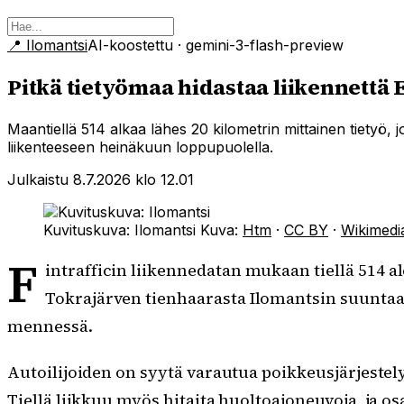
📍
Ilomantsi
AI-koostettu
· gemini-3-flash-preview
Pitkä tietyömaa hidastaa liikennettä 
Maantiellä 514 alkaa lähes 20 kilometrin mittainen tietyö,
liikenteeseen heinäkuun loppupuolella.
Julkaistu 8.7.2026 klo 12.01
Kuvituskuva: Ilomantsi
Kuva:
Htm
·
CC BY
·
Wikimed
F
intrafficin liikennedatan mukaan tiellä 514 a
Tokrajärven tienhaarasta Ilomantsin suuntaa
mennessä.
Autoilijoiden on syytä varautua poikkeusjärjestelyi
Tiellä liikkuu myös hitaita huoltoajoneuvoja, ja os