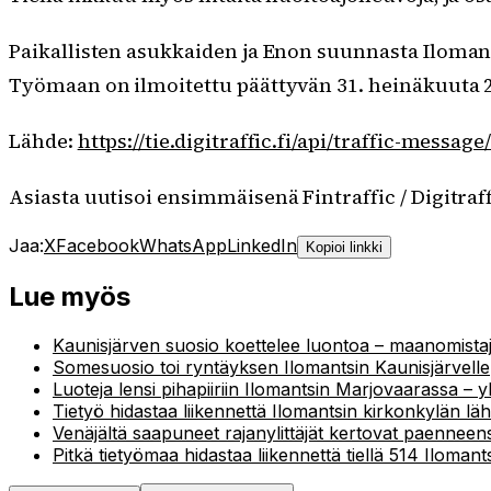
Paikallisten asukkaiden ja Enon suunnasta Iloma
Työmaan on ilmoitettu päättyvän 31. heinäkuuta 
Lähde:
https://tie.digitraffic.fi/api/traffic-mess
Asiasta uutisoi ensimmäisenä Fintraffic / Digitraff
Jaa:
X
Facebook
WhatsApp
LinkedIn
Kopioi linkki
Lue myös
Kaunisjärven suosio koettelee luontoa – maanomistaja
Somesuosio toi ryntäyksen Ilomantsin Kaunisjärvelle
Luoteja lensi pihapiiriin Ilomantsin Marjovaarassa – 
Tietyö hidastaa liikennettä Ilomantsin kirkonkylän l
Venäjältä saapuneet rajanylittäjät kertovat paenneen
Pitkä tietyömaa hidastaa liikennettä tiellä 514 Iloman