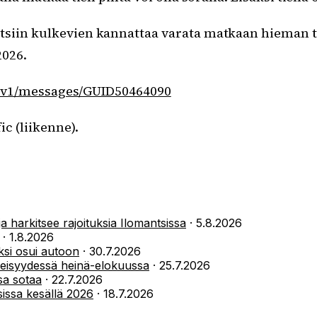
ntsiin kulkevien kannattaa varata matkaan hieman 
2026.
age/v1/messages/GUID50464090
ic (liikenne).
 harkitsee rajoituksia Ilomantsissa
·
5.8.2026
·
1.8.2026
yksi osui autoon
·
30.7.2026
äheisyydessä heinä-elokuussa
·
25.7.2026
sa sotaa
·
22.7.2026
tsissa kesällä 2026
·
18.7.2026