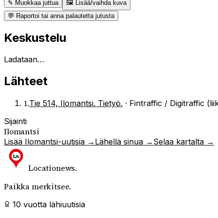
✎ Muokkaa juttua
🖼 Lisää/vaihda kuva
💬 Raportoi tai anna palautetta jutusta
Keskustelu
Ladataan…
Lähteet
1
.
Tie 514, Ilomantsi. Tietyö.
·
Fintraffic / Digitraffic (l
Sijainti
Ilomantsi
Lisää
Ilomantsi
-uutisia →
Lähellä sinua →
Selaa kartalta →
Locationews
.
Paikka merkitsee.
10 vuotta lähiuutisia