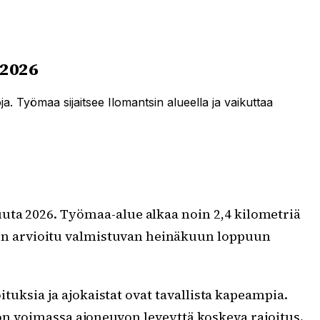
 2026
a. Työmaa sijaitsee Ilomantsin alueella ja vaikuttaa
uuta 2026. Työmaa-alue alkaa noin 2,4 kilometriä
 on arvioitu valmistuvan heinäkuun loppuun
ituksia ja ajokaistat ovat tavallista kapeampia.
lä on voimassa ajoneuvon leveyttä koskeva rajoitus.