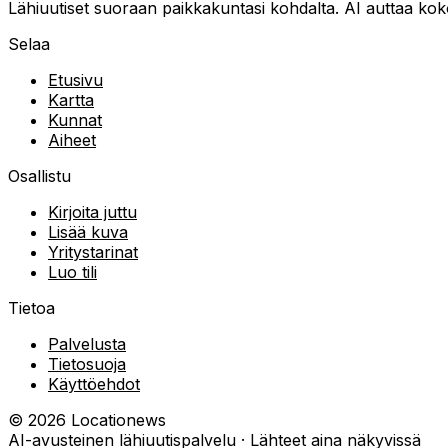
Lähiuutiset suoraan paikkakuntasi kohdalta. AI auttaa kokoa
Selaa
Etusivu
Kartta
Kunnat
Aiheet
Osallistu
Kirjoita juttu
Lisää kuva
Yritystarinat
Luo tili
Tietoa
Palvelusta
Tietosuoja
Käyttöehdot
©
2026
Locationews
AI-avusteinen lähiuutispalvelu · Lähteet aina näkyvissä