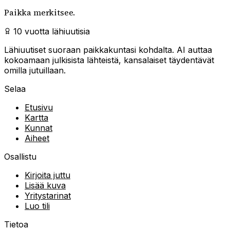
Paikka merkitsee.
10 vuotta lähiuutisia
Lähiuutiset suoraan paikkakuntasi kohdalta. AI auttaa
kokoamaan julkisista lähteistä, kansalaiset täydentävät
omilla jutuillaan.
Selaa
Etusivu
Kartta
Kunnat
Aiheet
Osallistu
Kirjoita juttu
Lisää kuva
Yritystarinat
Luo tili
Tietoa