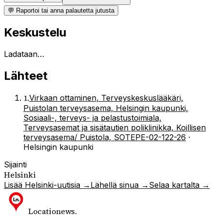
💬 Raportoi tai anna palautetta jutusta
Keskustelu
Ladataan…
Lähteet
1
.
Virkaan ottaminen, Terveyskeskuslääkäri,
Puistolan terveysasema, Helsingin kaupunki,
Sosiaali-, terveys- ja pelastustoimiala,
Terveysasemat ja sisätautien poliklinikka, Koillisen
terveysasema/ Puistola, SOTEPE-02-122-26
·
Helsingin kaupunki
Sijainti
Helsinki
Lisää
Helsinki
-uutisia →
Lähellä sinua →
Selaa kartalta →
Locationews
.