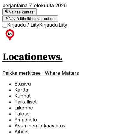
perjantaina 7. elokuuta 2026
Valitse kuntasi
Näytä lähellä olevat uutiset
Kirjaudu / Liity
Kirjaudu
·
Liity
Locationews
.
Paikka merkitsee · Where Matters
Etusivu
Kartta
Kunnat
Paikalliset
Liikenne
Talous
Ympäristö
Asuminen ja kaavoitus
Aiheet