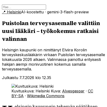
📍
Helsinki
AI-koostettu
· gemini-3-flash-preview
Puistolan terveysasemalle valittiin
uusi lääkäri – työkokemus ratkaisi
valinnan
Helsingin kaupunki on nimittänyt Elviira Korolin
terveyskeskuslääkärin virkaan Puistolan terveysasemalle
lokakuusta 2026 alkaen. Valinnassa painottui erityisesti
hakijan aiempi monivuotinen kokemus samalla
terveysasemalla.
Julkaistu 7.7.2026 klo 12.35
Kuvituskuva: Helsinki
Kuva:
Alvesgaspar
·
CC
BY-SA
·
Wikimedia Commons
elsingin kaupungin tekemän päätöksen