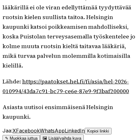
lääkärillä ei ole viran edellyttämää tyydyttävää
ruotsin kielen suullista taitoa. Helsingin
kaupunki katsoi poikkeamisen mahdolliseksi,
koska Puistolan terveysasemalla työskentelee jo
kolme muuta ruotsin kieltä taitavaa lääkäriä,
mikä turvaa palvelun molemmilla kotimaisilla
kielillä.
Lähde:
https://paatokset.hel.fi/fi/asia/hel-2026-
010994/43da7c91-bc79-ce6e-87e9-9f3baf200000
Asiasta uutisoi ensimmäisenä Helsingin
kaupunki.
Jaa:
X
Facebook
WhatsApp
LinkedIn
Kopioi linkki
✎ Muokkaa juttua
🖼 Lisää/vaihda kuva