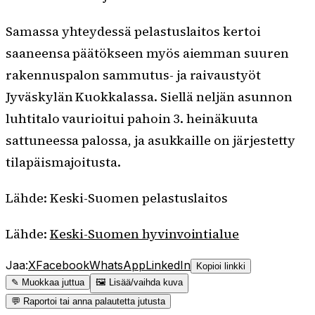
Samassa yhteydessä pelastuslaitos kertoi
saaneensa päätökseen myös aiemman suuren
rakennuspalon sammutus- ja raivaustyöt
Jyväskylän Kuokkalassa. Siellä neljän asunnon
luhtitalo vaurioitui pahoin 3. heinäkuuta
sattuneessa palossa, ja asukkaille on järjestetty
tilapäismajoitusta.
Lähde: Keski-Suomen pelastuslaitos
Lähde:
Keski-Suomen hyvinvointialue
Jaa:
X
Facebook
WhatsApp
LinkedIn
Kopioi linkki
✎ Muokkaa juttua
🖼 Lisää/vaihda kuva
💬 Raportoi tai anna palautetta jutusta