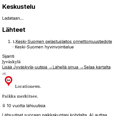
Keskustelu
Ladataan…
Lähteet
1
.
Keski-Suomen pelastuslaitos onnettomuustiedote
·
Keski-Suomen hyvinvointialue
Sijainti
Jyväskylä
Lisää
Jyväskylä
-uutisia →
Lähellä sinua →
Selaa kartalta
→
Locationews
.
Paikka merkitsee.
10 vuotta lähiuutisia
Lähiuutiset suoraan paikkakuntasi kohdalta. AI auttaa