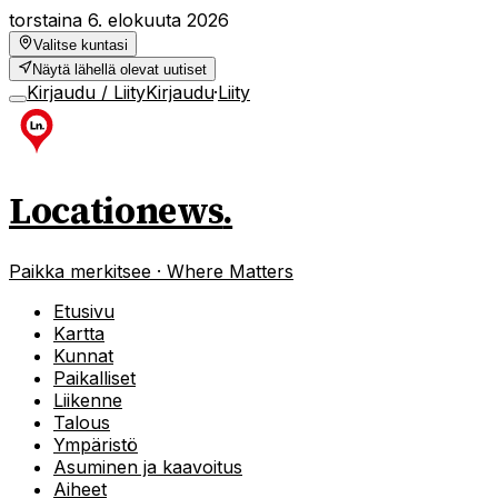
torstaina 6. elokuuta 2026
Valitse kuntasi
Näytä lähellä olevat uutiset
Kirjaudu / Liity
Kirjaudu
·
Liity
Locationews
.
Paikka merkitsee · Where Matters
Etusivu
Kartta
Kunnat
Paikalliset
Liikenne
Talous
Ympäristö
Asuminen ja kaavoitus
Aiheet