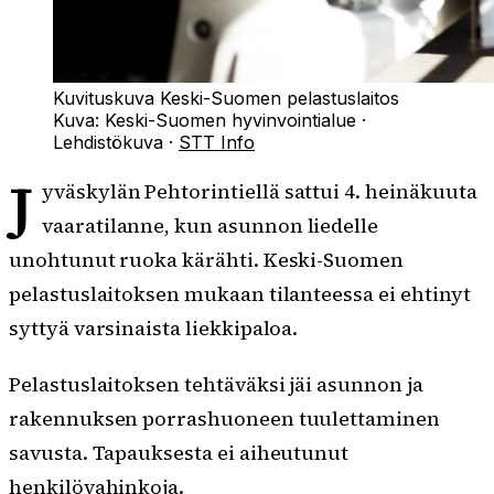
Kuvituskuva Keski-Suomen pelastuslaitos
Kuva:
Keski-Suomen hyvinvointialue
·
Lehdistökuva
·
STT Info
J
yväskylän Pehtorintiellä sattui 4. heinäkuuta
vaaratilanne, kun asunnon liedelle
unohtunut ruoka kärähti. Keski-Suomen
pelastuslaitoksen mukaan tilanteessa ei ehtinyt
syttyä varsinaista liekkipaloa.
Pelastuslaitoksen tehtäväksi jäi asunnon ja
rakennuksen porrashuoneen tuulettaminen
savusta. Tapauksesta ei aiheutunut
henkilövahinkoja.