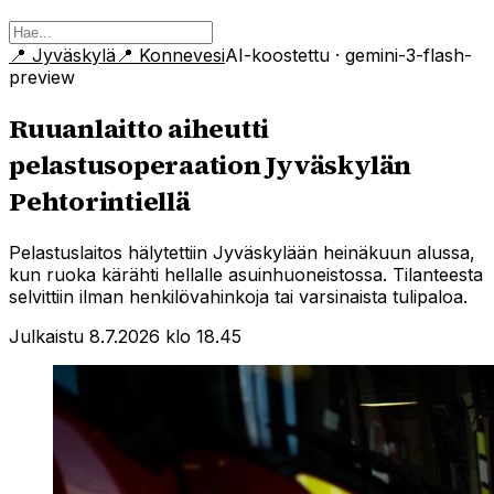
📍
Jyväskylä
📍
Konnevesi
AI-koostettu
· gemini-3-flash-
preview
Ruuanlaitto aiheutti
pelastusoperaation Jyväskylän
Pehtorintiellä
Pelastuslaitos hälytettiin Jyväskylään heinäkuun alussa,
kun ruoka kärähti hellalle asuinhuoneistossa. Tilanteesta
selvittiin ilman henkilövahinkoja tai varsinaista tulipaloa.
Julkaistu 8.7.2026 klo 18.45