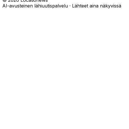
©
2026
Locationews
AI-avusteinen lähiuutispalvelu · Lähteet aina näkyvissä