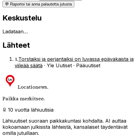
💬 Raportoi tai anna palautetta jutusta
Keskustelu
Ladataan…
Lähteet
1
.
Torstaiksi ja perjantaiksi on luvassa epävakaista ja
viileää säätä
·
Yle Uutiset · Pääuutiset
Locationews
.
Paikka merkitsee.
10 vuotta lähiuutisia
Lähiuutiset suoraan paikkakuntasi kohdalta. AI auttaa
kokoamaan julkisista lähteistä, kansalaiset täydentävät
omilla jutuillaan.