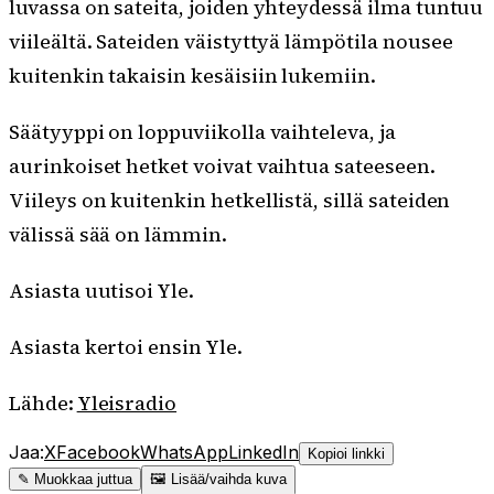
luvassa on sateita, joiden yhteydessä ilma tuntuu
viileältä. Sateiden väistyttyä lämpötila nousee
kuitenkin takaisin kesäisiin lukemiin.
Säätyyppi on loppuviikolla vaihteleva, ja
aurinkoiset hetket voivat vaihtua sateeseen.
Viileys on kuitenkin hetkellistä, sillä sateiden
välissä sää on lämmin.
Asiasta uutisoi Yle.
Asiasta kertoi ensin Yle.
Lähde:
Yleisradio
Jaa:
X
Facebook
WhatsApp
LinkedIn
Kopioi linkki
✎ Muokkaa juttua
🖼 Lisää/vaihda kuva