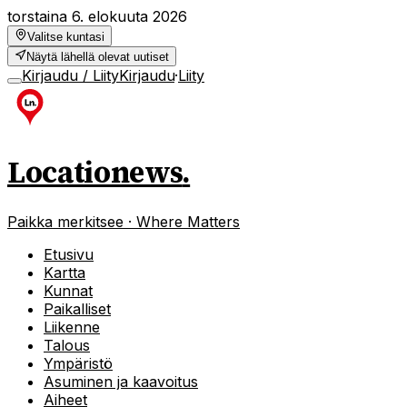
torstaina 6. elokuuta 2026
Valitse kuntasi
Näytä lähellä olevat uutiset
Kirjaudu / Liity
Kirjaudu
·
Liity
Locationews
.
Paikka merkitsee · Where Matters
Etusivu
Kartta
Kunnat
Paikalliset
Liikenne
Talous
Ympäristö
Asuminen ja kaavoitus
Aiheet