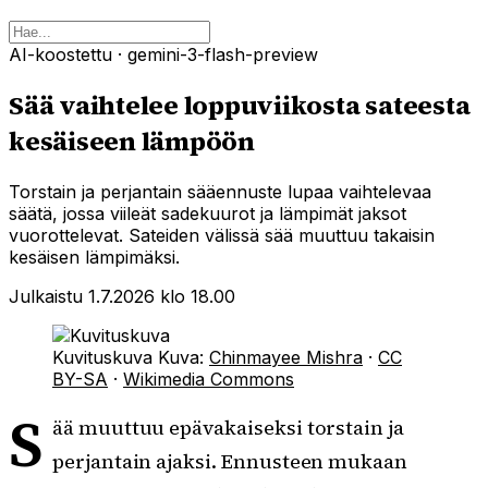
AI-koostettu
· gemini-3-flash-preview
Sää vaihtelee loppuviikosta sateesta
kesäiseen lämpöön
Torstain ja perjantain sääennuste lupaa vaihtelevaa
säätä, jossa viileät sadekuurot ja lämpimät jaksot
vuorottelevat. Sateiden välissä sää muuttuu takaisin
kesäisen lämpimäksi.
Julkaistu 1.7.2026 klo 18.00
Kuvituskuva
Kuva:
Chinmayee Mishra
·
CC
BY-SA
·
Wikimedia Commons
S
ää muuttuu epävakaiseksi torstain ja
perjantain ajaksi. Ennusteen mukaan