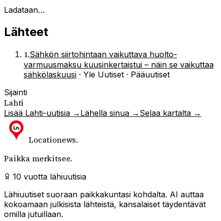
Ladataan…
Lähteet
1
.
Sähkön siirtohintaan vaikuttava huolto­
varmuusmaksu kuusin­kertaistui – näin se vaikuttaa
sähkölaskuusi
·
Yle Uutiset · Pääuutiset
Sijainti
Lahti
Lisää
Lahti
-uutisia →
Lähellä sinua →
Selaa kartalta →
Locationews
.
Paikka merkitsee.
10 vuotta lähiuutisia
Lähiuutiset suoraan paikkakuntasi kohdalta. AI auttaa
kokoamaan julkisista lähteistä, kansalaiset täydentävät
omilla jutuillaan.