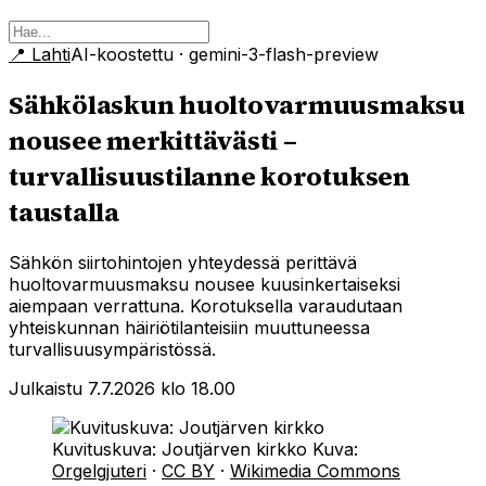
📍
Lahti
AI-koostettu
· gemini-3-flash-preview
Sähkölaskun huoltovarmuusmaksu
nousee merkittävästi –
turvallisuustilanne korotuksen
taustalla
Sähkön siirtohintojen yhteydessä perittävä
huoltovarmuusmaksu nousee kuusinkertaiseksi
aiempaan verrattuna. Korotuksella varaudutaan
yhteiskunnan häiriötilanteisiin muuttuneessa
turvallisuusympäristössä.
Julkaistu 7.7.2026 klo 18.00
Kuvituskuva: Joutjärven kirkko
Kuva:
Orgelgjuteri
·
CC BY
·
Wikimedia Commons