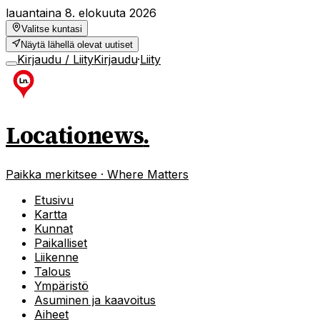
lauantaina 8. elokuuta 2026
Valitse kuntasi
Näytä lähellä olevat uutiset
Kirjaudu / Liity
Kirjaudu
·
Liity
Locationews
.
Paikka merkitsee · Where Matters
Etusivu
Kartta
Kunnat
Paikalliset
Liikenne
Talous
Ympäristö
Asuminen ja kaavoitus
Aiheet