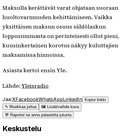
Maksulla kerättävät varat ohjataan suoraan
huoltovarmuuden kehittämiseen. Vaikka
yksittäisen maksun osuus sählölaskun
loppusummasta on perinteisesti ollut pieni,
kuusinkertainen korotus näkyy kuluttajien
maksamissa hinnoissa.
Asiasta kertoi ensin Yle.
Lähde:
Yleisradio
Jaa:
X
Facebook
WhatsApp
LinkedIn
Kopioi linkki
✎ Muokkaa juttua
🖼 Lisää/vaihda kuva
💬 Raportoi tai anna palautetta jutusta
Keskustelu