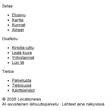
Selaa
Etusivu
Kartta
Kunnat
Aiheet
Osallistu
Kirjoita juttu
Lisää kuva
Yritystarinat
Luo tili
Tietoa
Palvelusta
Tietosuoja
Käyttöehdot
©
2026
Locationews
AI-avusteinen lähiuutispalvelu · Lähteet aina näkyvissä