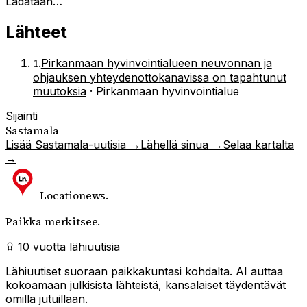
Ladataan…
Lähteet
1
.
Pirkanmaan hyvinvointialueen neuvonnan ja
ohjauksen yhteydenottokanavissa on tapahtunut
muutoksia
·
Pirkanmaan hyvinvointialue
Sijainti
Sastamala
Lisää
Sastamala
-uutisia →
Lähellä sinua →
Selaa kartalta
→
Locationews
.
Paikka merkitsee.
10 vuotta lähiuutisia
Lähiuutiset suoraan paikkakuntasi kohdalta. AI auttaa
kokoamaan julkisista lähteistä, kansalaiset täydentävät
omilla jutuillaan.