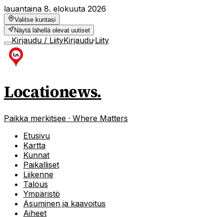
lauantaina 8. elokuuta 2026
Valitse kuntasi
Näytä lähellä olevat uutiset
Kirjaudu / Liity
Kirjaudu
·
Liity
Locationews
.
Paikka merkitsee · Where Matters
Etusivu
Kartta
Kunnat
Paikalliset
Liikenne
Talous
Ympäristö
Asuminen ja kaavoitus
Aiheet