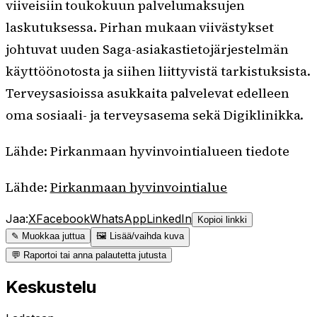
viiveisiin toukokuun palvelumaksujen
laskutuksessa. Pirhan mukaan viivästykset
johtuvat uuden Saga-asiakastietojärjestelmän
käyttöönotosta ja siihen liittyvistä tarkistuksista.
Terveysasioissa asukkaita palvelevat edelleen
oma sosiaali- ja terveysasema sekä Digiklinikka.
Lähde: Pirkanmaan hyvinvointialueen tiedote
Lähde:
Pirkanmaan hyvinvointialue
Jaa:
X
Facebook
WhatsApp
LinkedIn
Kopioi linkki
✎ Muokkaa juttua
🖼 Lisää/vaihda kuva
💬 Raportoi tai anna palautetta jutusta
Keskustelu