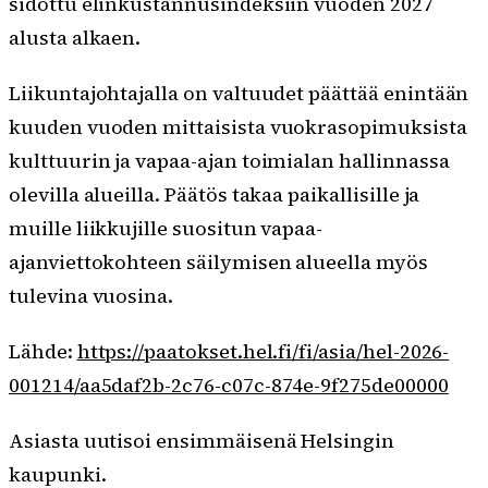
sidottu elinkustannusindeksiin vuoden 2027
alusta alkaen.
Liikuntajohtajalla on valtuudet päättää enintään
kuuden vuoden mittaisista vuokrasopimuksista
kulttuurin ja vapaa-ajan toimialan hallinnassa
olevilla alueilla. Päätös takaa paikallisille ja
muille liikkujille suositun vapaa-
ajanviettokohteen säilymisen alueella myös
tulevina vuosina.
Lähde:
https://paatokset.hel.fi/fi/asia/hel-2026-
001214/aa5daf2b-2c76-c07c-874e-9f275de00000
Asiasta uutisoi ensimmäisenä Helsingin
kaupunki.