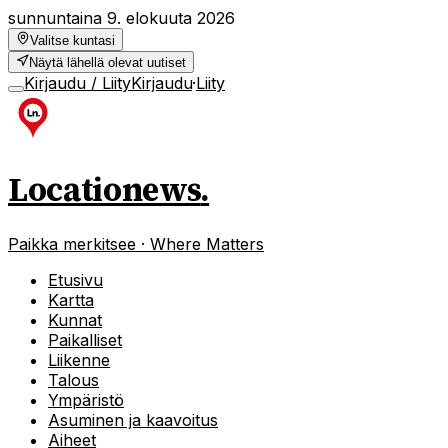
sunnuntaina 9. elokuuta 2026
Valitse kuntasi
Näytä lähellä olevat uutiset
Kirjaudu / Liity
Kirjaudu
·
Liity
Locationews
.
Paikka merkitsee · Where Matters
Etusivu
Kartta
Kunnat
Paikalliset
Liikenne
Talous
Ympäristö
Asuminen ja kaavoitus
Aiheet