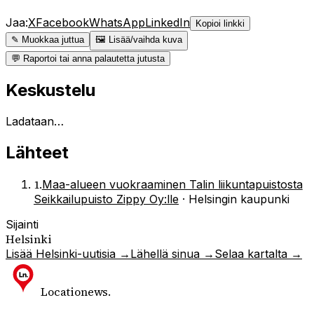
Jaa:
X
Facebook
WhatsApp
LinkedIn
Kopioi linkki
✎ Muokkaa juttua
🖼 Lisää/vaihda kuva
💬 Raportoi tai anna palautetta jutusta
Keskustelu
Ladataan…
Lähteet
1
.
Maa-alueen vuokraaminen Talin liikuntapuistosta
Seikkailupuisto Zippy Oy:lle
·
Helsingin kaupunki
Sijainti
Helsinki
Lisää
Helsinki
-uutisia →
Lähellä sinua →
Selaa kartalta →
Locationews
.