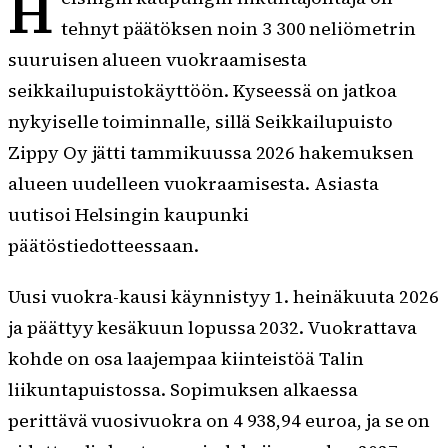
H
tehnyt päätöksen noin 3 300 neliömetrin
suuruisen alueen vuokraamisesta
seikkailupuistokäyttöön. Kyseessä on jatkoa
nykyiselle toiminnalle, sillä Seikkailupuisto
Zippy Oy jätti tammikuussa 2026 hakemuksen
alueen uudelleen vuokraamisesta. Asiasta
uutisoi Helsingin kaupunki
päätöstiedotteessaan.
Uusi vuokra-kausi käynnistyy 1. heinäkuuta 2026
ja päättyy kesäkuun lopussa 2032. Vuokrattava
kohde on osa laajempaa kiinteistöä Talin
liikuntapuistossa. Sopimuksen alkaessa
perittävä vuosivuokra on 4 938,94 euroa, ja se on