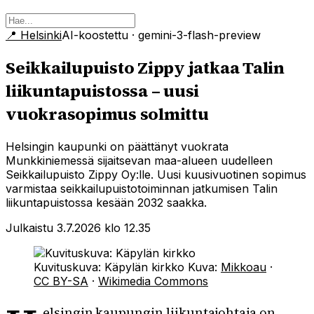
📍
Helsinki
AI-koostettu
· gemini-3-flash-preview
Seikkailupuisto Zippy jatkaa Talin
liikuntapuistossa – uusi
vuokrasopimus solmittu
Helsingin kaupunki on päättänyt vuokrata
Munkkiniemessä sijaitsevan maa-alueen uudelleen
Seikkailupuisto Zippy Oy:lle. Uusi kuusivuotinen sopimus
varmistaa seikkailupuistotoiminnan jatkumisen Talin
liikuntapuistossa kesään 2032 saakka.
Julkaistu 3.7.2026 klo 12.35
Kuvituskuva: Käpylän kirkko
Kuva:
Mikkoau
·
CC BY-SA
·
Wikimedia Commons
elsingin kaupungin liikuntajohtaja on