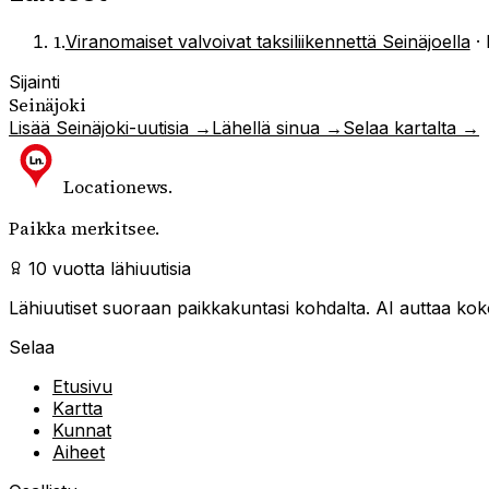
1
.
Viranomaiset valvoivat taksiliikennettä Seinäjoella
·
Sijainti
Seinäjoki
Lisää
Seinäjoki
-uutisia →
Lähellä sinua →
Selaa kartalta →
Locationews
.
Paikka merkitsee.
10 vuotta lähiuutisia
Lähiuutiset suoraan paikkakuntasi kohdalta. AI auttaa kokoa
Selaa
Etusivu
Kartta
Kunnat
Aiheet