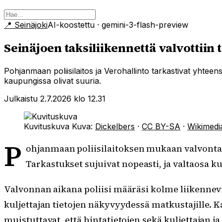
📍
Seinäjoki
AI-koostettu
· gemini-3-flash-preview
Seinäjoen taksiliikennettä valvottiin
Pohjanmaan poliisilaitos ja Verohallinto tarkastivat yhteens
kaupungissa olivat suuria.
Julkaistu 2.7.2026 klo 12.31
Kuvituskuva
Kuva:
Dickelbers
·
CC BY-SA
·
Wikimed
P
ohjanmaan poliisilaitoksen mukaan valvontaa ko
Tarkastukset sujuivat nopeasti, ja valtaosa ku
Valvonnan aikana poliisi määräsi kolme liikennev
kuljettajan tietojen näkyvyydessä matkustajille. K
muistuttavat, että hintatietojen sekä kuljettajan ja