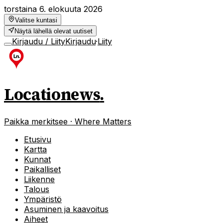
torstaina 6. elokuuta 2026
Valitse kuntasi
Näytä lähellä olevat uutiset
Kirjaudu / Liity
Kirjaudu
·
Liity
Locationews
.
Paikka merkitsee · Where Matters
Etusivu
Kartta
Kunnat
Paikalliset
Liikenne
Talous
Ympäristö
Asuminen ja kaavoitus
Aiheet