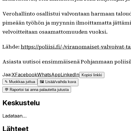
Verohallinto osallistui valvontaan harmaan taloud
pimeään työhön ja myynnin ilmoittamatta jättämis
velvoitteitaan osaamattomuuden vuoksi.
Lähde:
https://poliisi.fi/-/viranomaiset-valvoivat-t
Asiasta uutisoi ensimmäisenä Pohjanmaan poliisil
Jaa:
X
Facebook
WhatsApp
LinkedIn
Kopioi linkki
✎ Muokkaa juttua
🖼 Lisää/vaihda kuva
💬 Raportoi tai anna palautetta jutusta
Keskustelu
Ladataan…
Lähteet