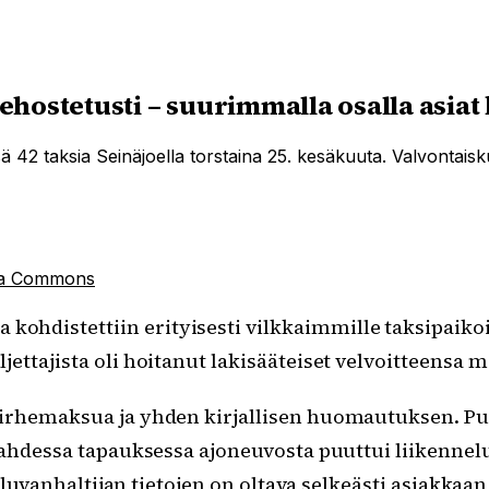
 tehostetusti – suurimmalla osalla asia
ä 42 taksia Seinäjoella torstaina 25. kesäkuuta. Valvontaisku 
ia Commons
hdistettiin erityisesti vilkkaimmille taksipaikoille 
ljettajista oli hoitanut lakisääteiset velvoitteensa 
irhemaksua ja yhden kirjallisen huomautuksen. Puu
ahdessa tapauksessa ajoneuvosta puuttui liikennelup
 luvanhaltijan tietojen on oltava selkeästi asiakkaan