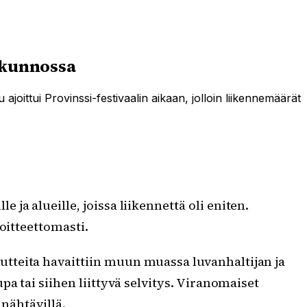
t kunnossa
ajoittui Provinssi-festivaalin aikaan, jolloin liikennemäärät
ja alueille, joissa liikennettä oli eniten.
moitteettomasti.
tteita havaittiin muun muassa luvanhaltijan ja
a tai siihen liittyvä selvitys. Viranomaiset
 nähtävillä.