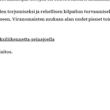
en torjumiseksi ja rehellisen kilpailun turvaamise
een. Viranomaisten mukaan alan uudet pienet toim
aksiliikennetta-seinajoella
aitos.