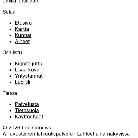
omilla jutuillaan.
Selaa
Etusivu
Kartta
Kunnat
Aiheet
Osallistu
Kirjoita juttu
Lisää kuva
Yritystarinat
Luo tili
Tietoa
Palvelusta
Tietosuoja
Käyttöehdot
©
2026
Locationews
AI-avusteinen lähiuutispalvelu · Lähteet aina näkyvissä