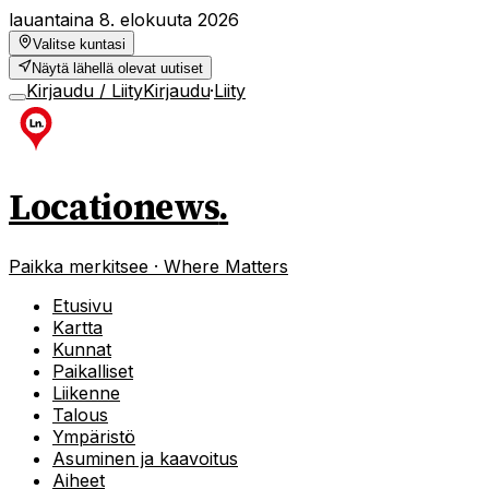
lauantaina 8. elokuuta 2026
Valitse kuntasi
Näytä lähellä olevat uutiset
Kirjaudu / Liity
Kirjaudu
·
Liity
Locationews
.
Paikka merkitsee · Where Matters
Etusivu
Kartta
Kunnat
Paikalliset
Liikenne
Talous
Ympäristö
Asuminen ja kaavoitus
Aiheet