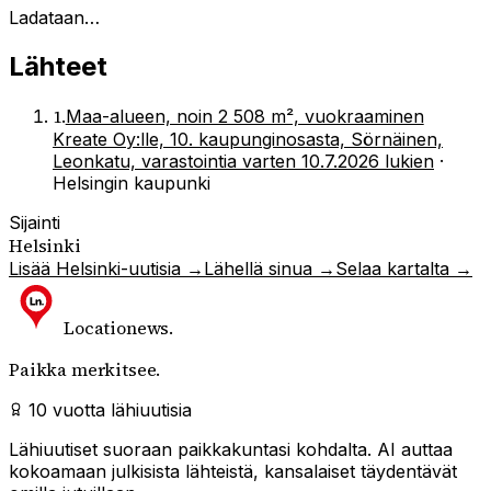
Ladataan…
Lähteet
1
.
Maa-alueen, noin 2 508 m², vuokraaminen
Kreate Oy:lle, 10. kaupunginosasta, Sörnäinen,
Leonkatu, varastointia varten 10.7.2026 lukien
·
Helsingin kaupunki
Sijainti
Helsinki
Lisää
Helsinki
-uutisia →
Lähellä sinua →
Selaa kartalta →
Locationews
.
Paikka merkitsee.
10 vuotta lähiuutisia
Lähiuutiset suoraan paikkakuntasi kohdalta. AI auttaa
kokoamaan julkisista lähteistä, kansalaiset täydentävät