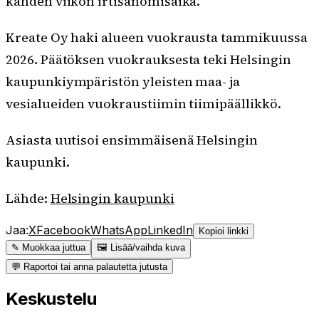
kahden viikon irtisanomisaika.
Kreate Oy haki alueen vuokrausta tammikuussa
2026. Päätöksen vuokrauksesta teki Helsingin
kaupunkiympäristön yleisten maa- ja
vesialueiden vuokraustiimin tiimipäällikkö.
Asiasta uutisoi ensimmäisenä Helsingin
kaupunki.
Lähde:
Helsingin kaupunki
Jaa:
X
Facebook
WhatsApp
LinkedIn
Kopioi linkki
✎ Muokkaa juttua
🖼 Lisää/vaihda kuva
💬 Raportoi tai anna palautetta jutusta
Keskustelu