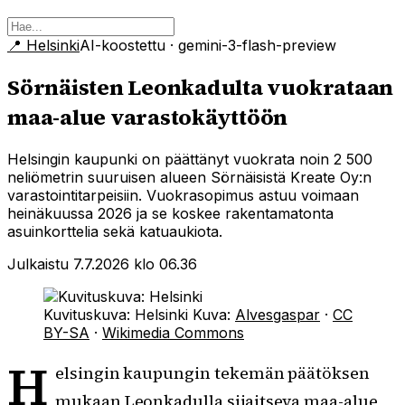
📍
Helsinki
AI-koostettu
· gemini-3-flash-preview
Sörnäisten Leonkadulta vuokrataan
maa-alue varastokäyttöön
Helsingin kaupunki on päättänyt vuokrata noin 2 500
neliömetrin suuruisen alueen Sörnäisistä Kreate Oy:n
varastointitarpeisiin. Vuokrasopimus astuu voimaan
heinäkuussa 2026 ja se koskee rakentamatonta
asuinkorttelia sekä katuaukiota.
Julkaistu 7.7.2026 klo 06.36
Kuvituskuva: Helsinki
Kuva:
Alvesgaspar
·
CC
BY-SA
·
Wikimedia Commons
H
elsingin kaupungin tekemän päätöksen
mukaan Leonkadulla sijaitseva maa-alue