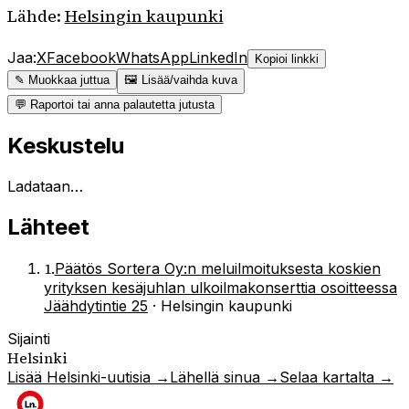
Lähde:
Helsingin kaupunki
Jaa:
X
Facebook
WhatsApp
LinkedIn
Kopioi linkki
✎ Muokkaa juttua
🖼 Lisää/vaihda kuva
💬 Raportoi tai anna palautetta jutusta
Keskustelu
Ladataan…
Lähteet
1
.
Päätös Sortera Oy:n meluilmoituksesta koskien
yrityksen kesäjuhlan ulkoilmakonserttia osoitteessa
Jäähdytintie 25
·
Helsingin kaupunki
Sijainti
Helsinki
Lisää
Helsinki
-uutisia →
Lähellä sinua →
Selaa kartalta →