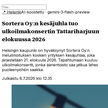
📍
Helsinki
AI-koostettu
· gemini-3-flash-preview
Sortera Oy:n kesäjuhla tuo
ulkoilmakonsertin Tattariharjuun
elokuussa 2026
Helsingin kaupunki on hyväksynyt Sortera Oy:n
meluilmoituksen koskien yrityksen kesäjuhlaa, joka
järjestetään 21. elokuuta 2026. Tapahtumaan kuuluu
ulkoilmakonsertti, jonka äänentoisto saa jatkua lähes
puoleenyöhön saakka.
Julkaistu 8.7.2026 klo 12.35