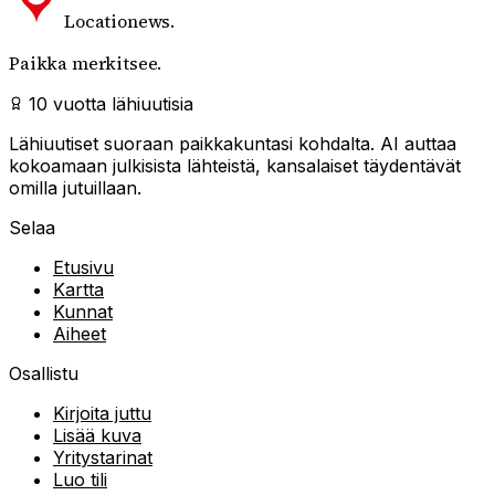
Locationews
.
Paikka merkitsee.
10 vuotta lähiuutisia
Lähiuutiset suoraan paikkakuntasi kohdalta. AI auttaa
kokoamaan julkisista lähteistä, kansalaiset täydentävät
omilla jutuillaan.
Selaa
Etusivu
Kartta
Kunnat
Aiheet
Osallistu
Kirjoita juttu
Lisää kuva
Yritystarinat
Luo tili