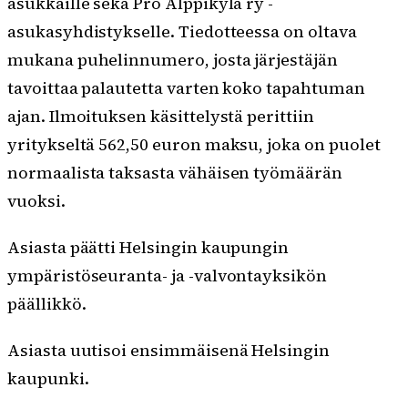
asukkaille sekä Pro Alppikylä ry -
asukasyhdistykselle. Tiedotteessa on oltava
mukana puhelinnumero, josta järjestäjän
tavoittaa palautetta varten koko tapahtuman
ajan. Ilmoituksen käsittelystä perittiin
yritykseltä 562,50 euron maksu, joka on puolet
normaalista taksasta vähäisen työmäärän
vuoksi.
Asiasta päätti Helsingin kaupungin
ympäristöseuranta- ja -valvontayksikön
päällikkö.
Asiasta uutisoi ensimmäisenä Helsingin
kaupunki.