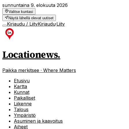
sunnuntaina 9. elokuuta 2026
Valitse kuntasi
Näytä lähellä olevat uutiset
Kirjaudu / Liity
Kirjaudu
·
Liity
Locationews
.
Paikka merkitsee · Where Matters
Etusivu
Kartta
Kunnat
Paikalliset
Liikenne
Talous
Ympäristö
Asuminen ja kaavoitus
Aiheet