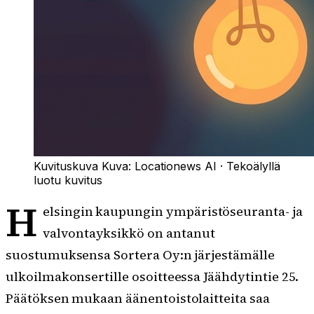
Kuvituskuva
Kuva:
Locationews AI
·
Tekoälyllä
luotu kuvitus
H
elsingin kaupungin ympäristöseuranta- ja
valvontayksikkö on antanut
suostumuksensa Sortera Oy:n järjestämälle
ulkoilmakonsertille osoitteessa Jäähdytintie 25.
Päätöksen mukaan äänentoistolaitteita saa