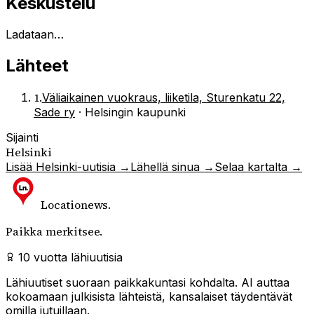
Keskustelu
Ladataan…
Lähteet
1
.
Väliaikainen vuokraus, liiketila, Sturenkatu 22,
Sade ry
·
Helsingin kaupunki
Sijainti
Helsinki
Lisää
Helsinki
-uutisia →
Lähellä sinua →
Selaa kartalta →
Locationews
.
Paikka merkitsee.
10 vuotta lähiuutisia
Lähiuutiset suoraan paikkakuntasi kohdalta. AI auttaa
kokoamaan julkisista lähteistä, kansalaiset täydentävät
omilla jutuillaan.