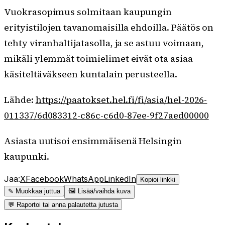
Vuokrasopimus solmitaan kaupungin
erityistilojen tavanomaisilla ehdoilla. Päätös on
tehty viranhaltijatasolla, ja se astuu voimaan,
mikäli ylemmät toimielimet eivät ota asiaa
käsiteltäväkseen kuntalain perusteella.
Lähde:
https://paatokset.hel.fi/fi/asia/hel-2026-
011337/6d083312-c86c-c6d0-87ee-9f27aed00000
Asiasta uutisoi ensimmäisenä Helsingin
kaupunki.
Jaa:
X
Facebook
WhatsApp
LinkedIn
Kopioi linkki
✎ Muokkaa juttua
🖼 Lisää/vaihda kuva
💬 Raportoi tai anna palautetta jutusta