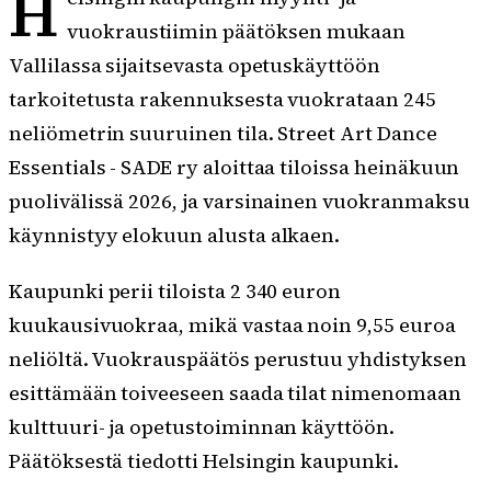
H
vuokraustiimin päätöksen mukaan
Vallilassa sijaitsevasta opetuskäyttöön
tarkoitetusta rakennuksesta vuokrataan 245
neliömetrin suuruinen tila. Street Art Dance
Essentials - SADE ry aloittaa tiloissa heinäkuun
puolivälissä 2026, ja varsinainen vuokranmaksu
käynnistyy elokuun alusta alkaen.
Kaupunki perii tiloista 2 340 euron
kuukausivuokraa, mikä vastaa noin 9,55 euroa
neliöltä. Vuokrauspäätös perustuu yhdistyksen
esittämään toiveeseen saada tilat nimenomaan
kulttuuri- ja opetustoiminnan käyttöön.
Päätöksestä tiedotti Helsingin kaupunki.