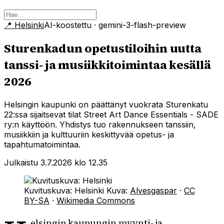
📍
Helsinki
AI-koostettu
· gemini-3-flash-preview
Sturenkadun opetustiloihin uutta
tanssi- ja musiikkitoimintaa kesällä
2026
Helsingin kaupunki on päättänyt vuokrata Sturenkatu
22:ssa sijaitsevat tilat Street Art Dance Essentials - SADE
ry:n käyttöön. Yhdistys tuo rakennukseen tanssiin,
musiikkiin ja kulttuuriin keskittyvää opetus- ja
tapahtumatoimintaa.
Julkaistu 3.7.2026 klo 12.35
Kuvituskuva: Helsinki
Kuva:
Alvesgaspar
·
CC
BY-SA
·
Wikimedia Commons
elsingin kaupungin myynti- ja