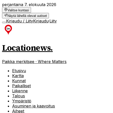
perjantaina 7. elokuuta 2026
Valitse kuntasi
Näytä lähellä olevat uutiset
Kirjaudu / Liity
Kirjaudu
·
Liity
Locationews
.
Paikka merkitsee · Where Matters
Etusivu
Kartta
Kunnat
Paikalliset
Liikenne
Talous
Ympäristö
Asuminen ja kaavoitus
Aiheet