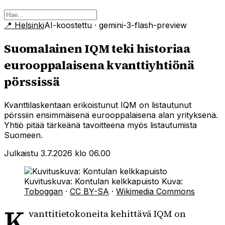
📍
Helsinki
AI-koostettu
· gemini-3-flash-preview
Suomalainen IQM teki historiaa
eurooppalaisena kvanttiyhtiönä
pörssissä
Kvanttilaskentaan erikoistunut IQM on listautunut
pörssiin ensimmäisenä eurooppalaisena alan yrityksenä.
Yhtiö pitää tärkeänä tavoitteena myös listautumista
Suomeen.
Julkaistu 3.7.2026 klo 06.00
Kuvituskuva: Kontulan kelkkapuisto
Kuva:
Toboggan
·
CC BY-SA
·
Wikimedia Commons
K
vanttitietokoneita kehittävä IQM on