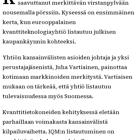
saavuttanut merkittävän virstanpylvään
nousemalla pörssiin. Kyseessä on ensimmäinen
kerta, kun eurooppalainen
kvanttiteknologiayhtiö listautuu julkisen
kaupankäynnin kohteeksi.
Yhtiön kansainvälisten asioiden johtaja ja yksi
perustajajäsenistä, Juha Vartiainen, painottaa
kotimaan markkinoiden merkitystä. Vartiaisen
mukaan on tärkeää, että yhtiö listautuu
tulevaisuudessa myös Suomessa.
Kvanttitietokoneiden kehityksessä eletään
parhaillaan voimakasta kansainvälistä
kilpailuvaihetta. IQM:n listautuminen on