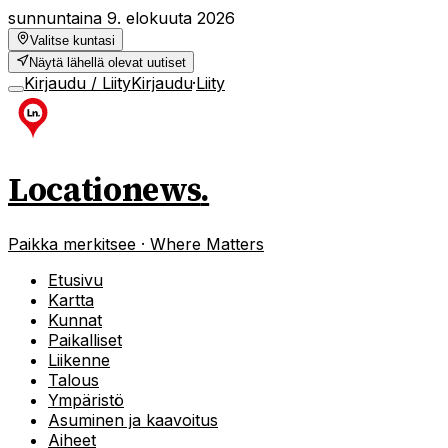
sunnuntaina 9. elokuuta 2026
Valitse kuntasi
Näytä lähellä olevat uutiset
Kirjaudu / Liity
Kirjaudu
·
Liity
Locationews
.
Paikka merkitsee · Where Matters
Etusivu
Kartta
Kunnat
Paikalliset
Liikenne
Talous
Ympäristö
Asuminen ja kaavoitus
Aiheet