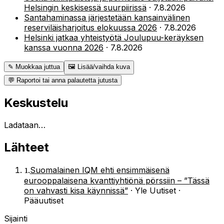
Helsingin keskisessä suurpiirissä
·
7.8.2026
Santahaminassa järjestetään kansainvälinen
reserviläisharjoitus elokuussa 2026
·
7.8.2026
Helsinki jatkaa yhteistyötä Joulupuu-keräyksen
kanssa vuonna 2026
·
7.8.2026
✎ Muokkaa juttua
🖼 Lisää/vaihda kuva
💬 Raportoi tai anna palautetta jutusta
Keskustelu
Ladataan…
Lähteet
1
.
Suomalainen IQM ehti ensimmäisenä
eurooppalaisena kvanttiyhtiönä pörssiin – ”Tässä
on vahvasti kisa käynnissä”
·
Yle Uutiset ·
Pääuutiset
Sijainti