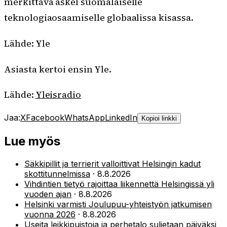
merkittävä askel suomalaiselle
teknologiaosaamiselle globaalissa kisassa.
Lähde: Yle
Asiasta kertoi ensin Yle.
Lähde:
Yleisradio
Jaa:
X
Facebook
WhatsApp
LinkedIn
Kopioi linkki
Lue myös
Säkkipillit ja terrierit valloittivat Helsingin kadut
skottitunnelmissa
·
8.8.2026
Vihdintien tietyö rajoittaa liikennettä Helsingissä yli
vuoden ajan
·
8.8.2026
Helsinki varmisti Joulupuu-yhteistyön jatkumisen
vuonna 2026
·
8.8.2026
Useita leikkipuistoja ja perhetalo suljetaan päiväksi