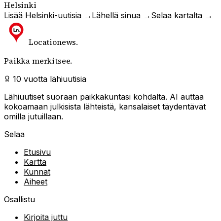
Helsinki
Lisää
Helsinki
-uutisia →
Lähellä sinua →
Selaa kartalta →
Locationews
.
Paikka merkitsee.
10 vuotta lähiuutisia
Lähiuutiset suoraan paikkakuntasi kohdalta. AI auttaa
kokoamaan julkisista lähteistä, kansalaiset täydentävät
omilla jutuillaan.
Selaa
Etusivu
Kartta
Kunnat
Aiheet
Osallistu
Kirjoita juttu