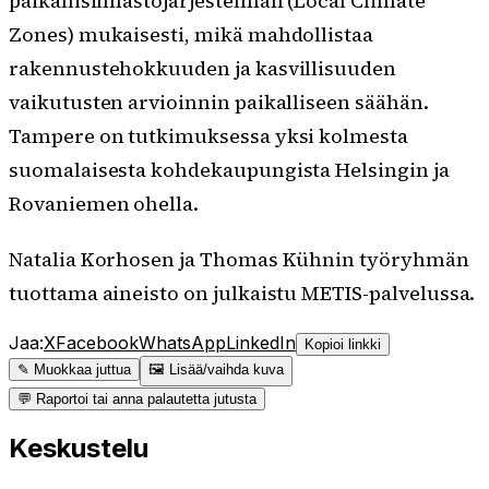
paikallisilmastojärjestelmän (Local Climate
Zones) mukaisesti, mikä mahdollistaa
rakennustehokkuuden ja kasvillisuuden
vaikutusten arvioinnin paikalliseen säähän.
Tampere on tutkimuksessa yksi kolmesta
suomalaisesta kohdekaupungista Helsingin ja
Rovaniemen ohella.
Natalia Korhosen ja Thomas Kühnin työryhmän
tuottama aineisto on julkaistu METIS-palvelussa.
Jaa:
X
Facebook
WhatsApp
LinkedIn
Kopioi linkki
✎ Muokkaa juttua
🖼 Lisää/vaihda kuva
💬 Raportoi tai anna palautetta jutusta
Keskustelu