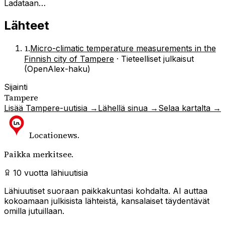
Ladataan…
Lähteet
1
.
Micro-climatic temperature measurements in the
Finnish city of Tampere
·
Tieteelliset julkaisut
(OpenAlex-haku)
Sijainti
Tampere
Lisää
Tampere
-uutisia →
Lähellä sinua →
Selaa kartalta →
Locationews
.
Paikka merkitsee.
10 vuotta lähiuutisia
Lähiuutiset suoraan paikkakuntasi kohdalta. AI auttaa
kokoamaan julkisista lähteistä, kansalaiset täydentävät
omilla jutuillaan.