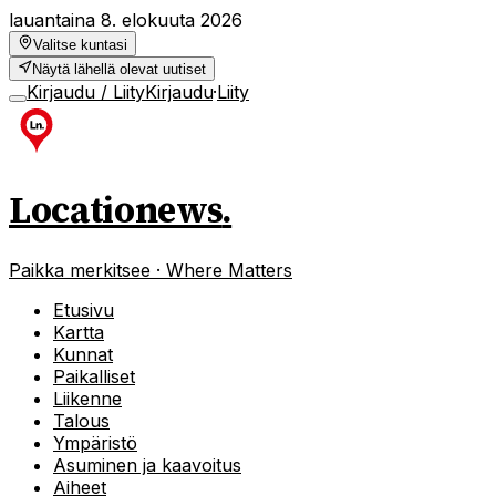
lauantaina 8. elokuuta 2026
Valitse kuntasi
Näytä lähellä olevat uutiset
Kirjaudu / Liity
Kirjaudu
·
Liity
Locationews
.
Paikka merkitsee · Where Matters
Etusivu
Kartta
Kunnat
Paikalliset
Liikenne
Talous
Ympäristö
Asuminen ja kaavoitus
Aiheet