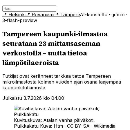
📍
Helsinki
📍
Rovaniemi
📍
Tampere
AI-koostettu
· gemini-
3-flash-preview
Tampereen kaupunki-ilmastoa
seurataan 23 mittausaseman
verkostolla – uutta tietoa
lämpötilaeroista
Tutkijat ovat keränneet tarkkaa tietoa Tampereen
mikroilmastosta kolmen vuoden ajan osana laajempaa
kaupunkitutkimusta.
Julkaistu 3.7.2026 klo 04.00
Kuvituskuva: Atalan vanha päiväkoti,
Pulkkakatu
Kuva:
Htm
·
CC BY-SA
·
Wikimedia