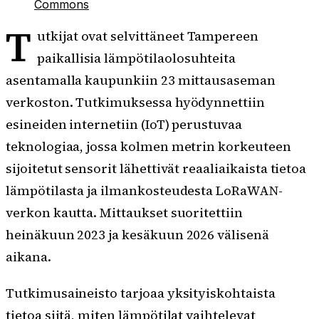
Commons
T
utkijat ovat selvittäneet Tampereen
paikallisia lämpötilaolosuhteita
asentamalla kaupunkiin 23 mittausaseman
verkoston. Tutkimuksessa hyödynnettiin
esineiden internetiin (IoT) perustuvaa
teknologiaa, jossa kolmen metrin korkeuteen
sijoitetut sensorit lähettivät reaaliaikaista tietoa
lämpötilasta ja ilmankosteudesta LoRaWAN-
verkon kautta. Mittaukset suoritettiin
heinäkuun 2023 ja kesäkuun 2026 välisenä
aikana.
Tutkimusaineisto tarjoaa yksityiskohtaista
tietoa siitä, miten lämpötilat vaihtelevat