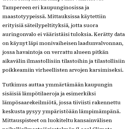
Tampereen eri kaupunginosissa ja
maastotyypeissä. Mittauksissa käytettiin
erityisiä säteilypeltityksiä, jotta suora
auringonvalo ei vääristäisi tuloksia. Kerätty data
on käynyt läpi monivaiheisen laadunvalvonnan,
jossa havaintoja on verrattu alueen pitkän
aikavälin ilmastollisiin tilastoihin ja tilastollisiin
poikkeamiin virheellisten arvojen karsimiseksi.
Tutkimus auttaa ymmärtämään kaupungin
sisäisiä lämpötilaeroja ja esimerkiksi
lämpösaarekeilmiötä, jossa tiiviisti rakennettu
keskusta pysyy ympäristöään lämpimämpänä.
Mittauspisteet on luokiteltu kansainvälisen