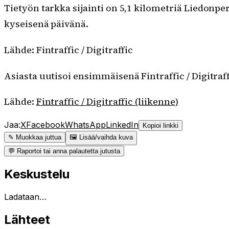
Tietyön tarkka sijainti on 5,1 kilometriä Liedonp
kyseisenä päivänä.
Lähde: Fintraffic / Digitraffic
Asiasta uutisoi ensimmäisenä Fintraffic / Digitraff
Lähde:
Fintraffic / Digitraffic (liikenne)
Jaa:
X
Facebook
WhatsApp
LinkedIn
Kopioi linkki
✎ Muokkaa juttua
🖼 Lisää/vaihda kuva
💬 Raportoi tai anna palautetta jutusta
Keskustelu
Ladataan…
Lähteet