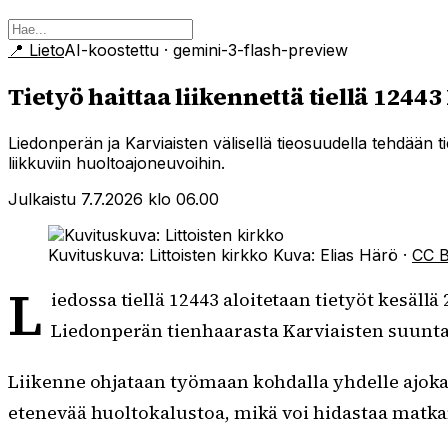
📍
Lieto
AI-koostettu
· gemini-3-flash-preview
Tietyö haittaa liikennettä tiellä 124
Liedonperän ja Karviaisten välisellä tieosuudella tehdään tie
liikkuviin huoltoajoneuvoihin.
Julkaistu 7.7.2026 klo 06.00
Kuvituskuva: Littoisten kirkko
Kuva:
Elias Härö
·
CC 
L
iedossa tiellä 12443 aloitetaan tietyöt kesäll
Liedonperän tienhaarasta Karviaisten suuntaa
Liikenne ohjataan työmaan kohdalla yhdelle ajokais
etenevää huoltokalustoa, mikä voi hidastaa matk