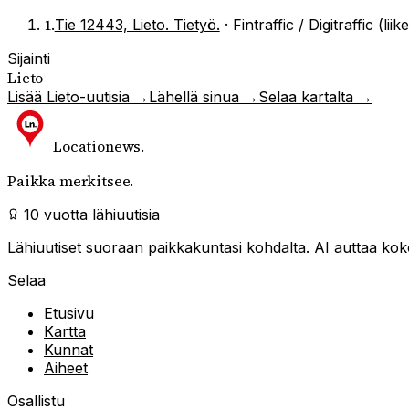
1
.
Tie 12443, Lieto. Tietyö.
·
Fintraffic / Digitraffic (lii
Sijainti
Lieto
Lisää
Lieto
-uutisia →
Lähellä sinua →
Selaa kartalta →
Locationews
.
Paikka merkitsee.
10 vuotta lähiuutisia
Lähiuutiset suoraan paikkakuntasi kohdalta. AI auttaa kokoa
Selaa
Etusivu
Kartta
Kunnat
Aiheet
Osallistu