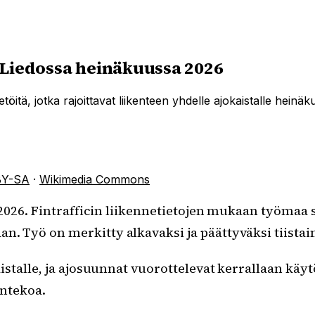
43 Liedossa heinäkuussa 2026
töitä, jotka rajoittavat liikenteen yhdelle ajokaistalle heinä
BY-SA
·
Wikimedia Commons
ä 2026. Fintrafficin liikennetietojen mukaan työmaa 
n. Työ on merkitty alkavaksi ja päättyväksi tiistai
talle, ja ajosuunnat vuorottelevat kerrallaan käytös
antekoa.