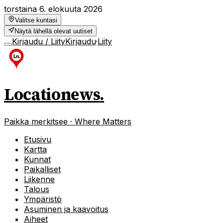
torstaina 6. elokuuta 2026
Valitse kuntasi
Näytä lähellä olevat uutiset
Kirjaudu / Liity
Kirjaudu
·
Liity
Locationews
.
Paikka merkitsee · Where Matters
Etusivu
Kartta
Kunnat
Paikalliset
Liikenne
Talous
Ympäristö
Asuminen ja kaavoitus
Aiheet