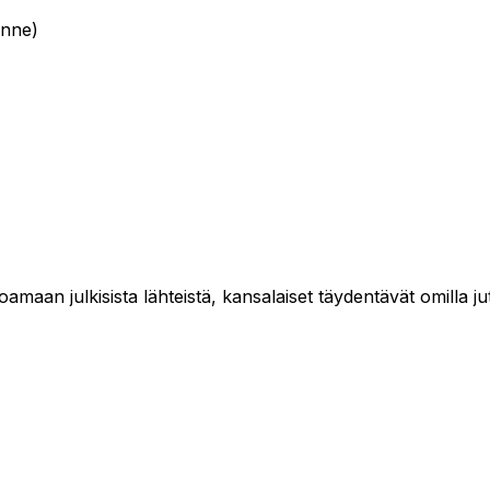
kenne)
maan julkisista lähteistä, kansalaiset täydentävät omilla jut