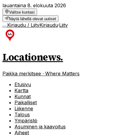
lauantaina 8. elokuuta 2026
Valitse kuntasi
Näytä lähellä olevat uutiset
Kirjaudu / Liity
Kirjaudu
·
Liity
Locationews
.
Paikka merkitsee · Where Matters
Etusivu
Kartta
Kunnat
Paikalliset
Liikenne
Talous
Ympäristö
Asuminen ja kaavoitus
Aiheet