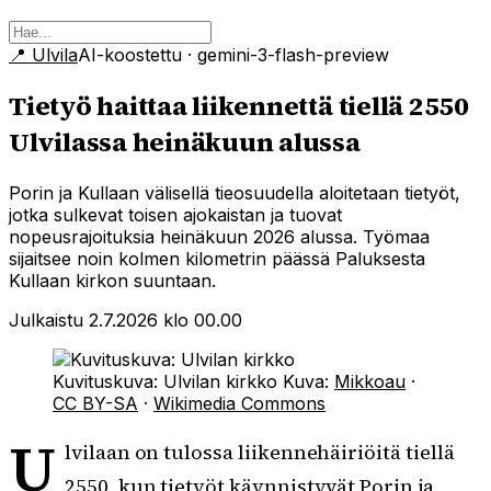
📍
Ulvila
AI-koostettu
· gemini-3-flash-preview
Tietyö haittaa liikennettä tiellä 2550
Ulvilassa heinäkuun alussa
Porin ja Kullaan välisellä tieosuudella aloitetaan tietyöt,
jotka sulkevat toisen ajokaistan ja tuovat
nopeusrajoituksia heinäkuun 2026 alussa. Työmaa
sijaitsee noin kolmen kilometrin päässä Paluksesta
Kullaan kirkon suuntaan.
Julkaistu 2.7.2026 klo 00.00
Kuvituskuva: Ulvilan kirkko
Kuva:
Mikkoau
·
CC BY-SA
·
Wikimedia Commons
U
lvilaan on tulossa liikennehäiriöitä tiellä
2550, kun tietyöt käynnistyvät Porin ja