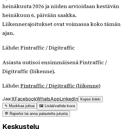
heinäkuuta 2026 ja niiden arvioidaan kestävän
heinäkuun 6. päivään saakka.
Liikennerajoitukset ovat voimassa koko tämän
ajan.
Lähde: Fintraffic / Digitraffic
Asiasta uutisoi ensimmäisenä Fintraffic /
Digitraffic (liikenne).
Lähde:
Fintraffic / Digitraffic (liikenne)
Jaa:
X
Facebook
WhatsApp
LinkedIn
Kopioi linkki
✎ Muokkaa juttua
🖼 Lisää/vaihda kuva
💬 Raportoi tai anna palautetta jutusta
Keskustelu