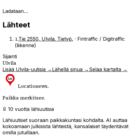
Ladataan…
Lähteet
1
.
Tie 2550, Ulvila. Tietyö.
·
Fintraffic / Digitraffic
(liikenne)
Sijainti
Ulvila
Lisää
Ulvila
-uutisia →
Lähellä sinua →
Selaa kartalta →
Locationews
.
Paikka merkitsee.
10 vuotta lähiuutisia
Lähiuutiset suoraan paikkakuntasi kohdalta. AI auttaa
kokoamaan julkisista lähteistä, kansalaiset täydentävät
omilla jutuillaan.