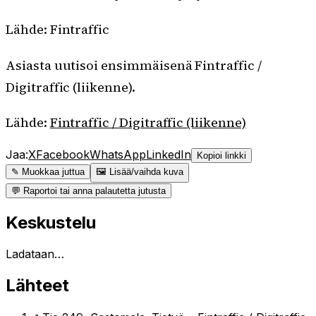
Lähde: Fintraffic
Asiasta uutisoi ensimmäisenä Fintraffic /
Digitraffic (liikenne).
Lähde:
Fintraffic / Digitraffic (liikenne)
Jaa:
X
Facebook
WhatsApp
LinkedIn
Kopioi linkki
✎ Muokkaa juttua
🖼 Lisää/vaihda kuva
💬 Raportoi tai anna palautetta jutusta
Keskustelu
Ladataan…
Lähteet