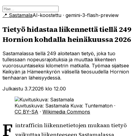
📍
Sastamala
AI-koostettu
· gemini-3-flash-preview
Tietyö hidastaa liikennettä tiellä 249
Hornion kohdalla heinäkuussa 2026
Sastamalassa tiellä 249 aloitetaan tietyö, joka tuo
tullessaan nopeusrajoituksia ja muuttaa liikenteen
vuorosuuntaiseksi kilometrin matkalla. Työmaa sijaitsee
Keikyän ja Hämeenkyrön välisellä tieosuudella Hornion
tienhaaran läheisyydessä.
Julkaistu 3.7.2026 klo 12.00
Kuvituskuva: Sastamala
Kuva:
Tuntematon
·
CC BY-SA
·
Wikimedia Commons
F
intrafficin liikennetietojen mukaan tietyö
vaikuttaa liikenteeseen Sastamalassa