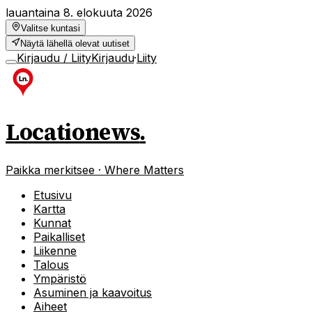
lauantaina 8. elokuuta 2026
Valitse kuntasi
Näytä lähellä olevat uutiset
Kirjaudu / Liity
Kirjaudu
·
Liity
Locationews
.
Paikka merkitsee · Where Matters
Etusivu
Kartta
Kunnat
Paikalliset
Liikenne
Talous
Ympäristö
Asuminen ja kaavoitus
Aiheet