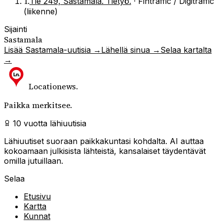
1
.
Tie 249, Sastamala. Tietyö.
·
Fintraffic / Digitraffic
(liikenne)
Sijainti
Sastamala
Lisää
Sastamala
-uutisia →
Lähellä sinua →
Selaa kartalta
→
Locationews
.
Paikka merkitsee.
10 vuotta lähiuutisia
Lähiuutiset suoraan paikkakuntasi kohdalta. AI auttaa
kokoamaan julkisista lähteistä, kansalaiset täydentävät
omilla jutuillaan.
Selaa
Etusivu
Kartta
Kunnat