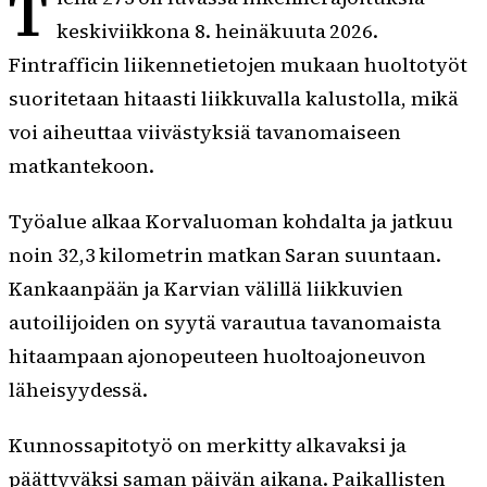
T
keskiviikkona 8. heinäkuuta 2026.
Fintrafficin liikennetietojen mukaan huoltotyöt
suoritetaan hitaasti liikkuvalla kalustolla, mikä
voi aiheuttaa viivästyksiä tavanomaiseen
matkantekoon.
Työalue alkaa Korvaluoman kohdalta ja jatkuu
noin 32,3 kilometrin matkan Saran suuntaan.
Kankaanpään ja Karvian välillä liikkuvien
autoilijoiden on syytä varautua tavanomaista
hitaampaan ajonopeuteen huoltoajoneuvon
läheisyydessä.
Kunnossapitotyö on merkitty alkavaksi ja
päättyväksi saman päivän aikana. Paikallisten