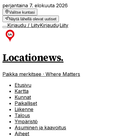
perjantaina 7. elokuuta 2026
Valitse kuntasi
Näytä lähellä olevat uutiset
Kirjaudu / Liity
Kirjaudu
·
Liity
Locationews
.
Paikka merkitsee · Where Matters
Etusivu
Kartta
Kunnat
Paikalliset
Liikenne
Talous
Ympäristö
Asuminen ja kaavoitus
Aiheet