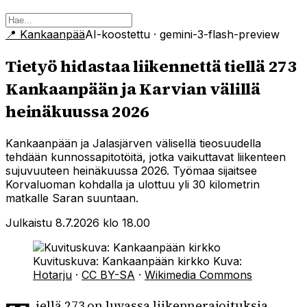
📍
Kankaanpää
AI-koostettu
· gemini-3-flash-preview
Tietyö hidastaa liikennettä tiellä 273
Kankaanpään ja Karvian välillä
heinäkuussa 2026
Kankaanpään ja Jalasjärven välisellä tieosuudella
tehdään kunnossapitotöitä, jotka vaikuttavat liikenteen
sujuvuuteen heinäkuussa 2026. Työmaa sijaitsee
Korvaluoman kohdalla ja ulottuu yli 30 kilometrin
matkalle Saran suuntaan.
Julkaistu 8.7.2026 klo 18.00
Kuvituskuva: Kankaanpään kirkko
Kuva:
Hotarju
·
CC BY-SA
·
Wikimedia Commons
iellä 273 on luvassa liikennerajoituksia