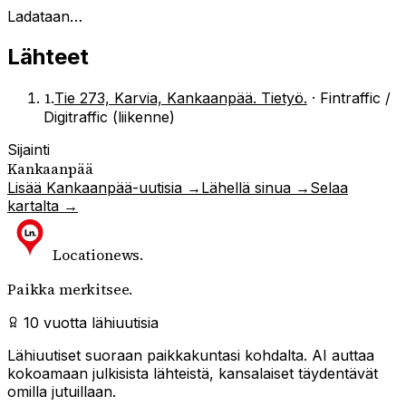
Ladataan…
Lähteet
1
.
Tie 273, Karvia, Kankaanpää. Tietyö.
·
Fintraffic /
Digitraffic (liikenne)
Sijainti
Kankaanpää
Lisää
Kankaanpää
-uutisia →
Lähellä sinua →
Selaa
kartalta →
Locationews
.
Paikka merkitsee.
10 vuotta lähiuutisia
Lähiuutiset suoraan paikkakuntasi kohdalta. AI auttaa
kokoamaan julkisista lähteistä, kansalaiset täydentävät
omilla jutuillaan.