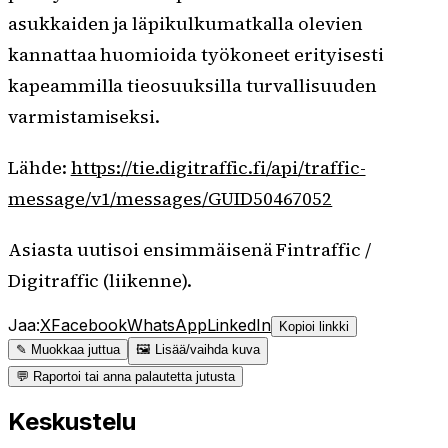
asukkaiden ja läpikulkumatkalla olevien
kannattaa huomioida työkoneet erityisesti
kapeammilla tieosuuksilla turvallisuuden
varmistamiseksi.
Lähde:
https://tie.digitraffic.fi/api/traffic-
message/v1/messages/GUID50467052
Asiasta uutisoi ensimmäisenä Fintraffic /
Digitraffic (liikenne).
Jaa:
X
Facebook
WhatsApp
LinkedIn
Kopioi linkki
✎ Muokkaa juttua
🖼 Lisää/vaihda kuva
💬 Raportoi tai anna palautetta jutusta
Keskustelu