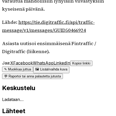
varautua mahdollisiin lyhyisiin viivästyksiin
kyseisenä päivänä.
Lähde:
https://tie.digitraffic.fi/api/traffic-
message/v1/messages/GUID50466924
Asiasta uutisoi ensimmäisenä Fintraffic /
Digitraffic (liikenne).
Jaa:
X
Facebook
WhatsApp
LinkedIn
Kopioi linkki
✎ Muokkaa juttua
🖼 Lisää/vaihda kuva
💬 Raportoi tai anna palautetta jutusta
Keskustelu
Ladataan…
Lähteet