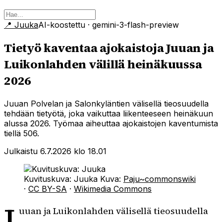
📍
Juuka
AI-koostettu
· gemini-3-flash-preview
Tietyö kaventaa ajokaistoja Juuan ja
Luikonlahden välillä heinäkuussa
2026
Juuan Polvelan ja Salonkyläntien välisellä tieosuudella
tehdään tietyötä, joka vaikuttaa liikenteeseen heinäkuun
alussa 2026. Työmaa aiheuttaa ajokaistojen kaventumista
tiellä 506.
Julkaistu 6.7.2026 klo 18.01
Kuvituskuva: Juuka
Kuva:
Paju~commonswiki
·
CC BY-SA
·
Wikimedia Commons
J
uuan ja Luikonlahden välisellä tieosuudella