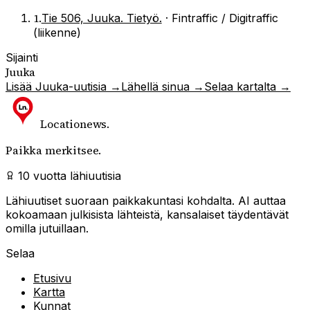
1
.
Tie 506, Juuka. Tietyö.
·
Fintraffic / Digitraffic
(liikenne)
Sijainti
Juuka
Lisää
Juuka
-uutisia →
Lähellä sinua →
Selaa kartalta →
Locationews
.
Paikka merkitsee.
10 vuotta lähiuutisia
Lähiuutiset suoraan paikkakuntasi kohdalta. AI auttaa
kokoamaan julkisista lähteistä, kansalaiset täydentävät
omilla jutuillaan.
Selaa
Etusivu
Kartta
Kunnat