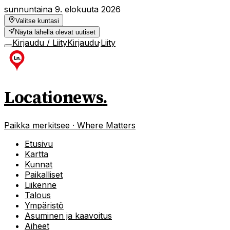
sunnuntaina 9. elokuuta 2026
Valitse kuntasi
Näytä lähellä olevat uutiset
Kirjaudu / Liity
Kirjaudu
·
Liity
Locationews
.
Paikka merkitsee · Where Matters
Etusivu
Kartta
Kunnat
Paikalliset
Liikenne
Talous
Ympäristö
Asuminen ja kaavoitus
Aiheet