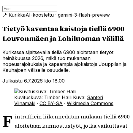
📍
Kurikka
AI-koostettu
· gemini-3-flash-preview
Tietyö kaventaa kaistoja tiellä 6900
Louvonmäen ja Lohiluoman välillä
Kurikassa sijaitsevalla tiellä 6900 aloitetaan tietyöt
heinäkuussa 2026, mikä tuo mukanaan
nopeusrajoituksia ja kapeampia ajokaistoja Jouppilan ja
Kauhajoen väliselle osuudelle.
Julkaistu 6.7.2026 klo 18.00
Kuvituskuva: Timber Halli
Kuva:
Santeri
Viinamäki
·
CC BY-SA
·
Wikimedia Commons
F
intrafficin liikennedatan mukaan tiellä 6900
aloitetaan kunnostustyöt, jotka vaikuttavat