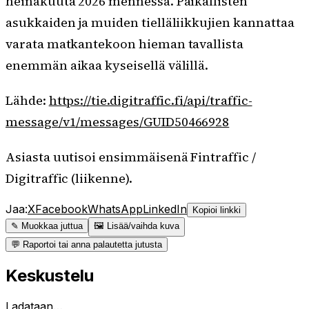
heinäkuuta 2026 mennessä. Paikallisten
asukkaiden ja muiden tielläliikkujien kannattaa
varata matkantekoon hieman tavallista
enemmän aikaa kyseisellä välillä.
Lähde:
https://tie.digitraffic.fi/api/traffic-
message/v1/messages/GUID50466928
Asiasta uutisoi ensimmäisenä Fintraffic /
Digitraffic (liikenne).
Jaa:
X
Facebook
WhatsApp
LinkedIn
Kopioi linkki
✎ Muokkaa juttua
🖼 Lisää/vaihda kuva
💬 Raportoi tai anna palautetta jutusta
Keskustelu
Ladataan…