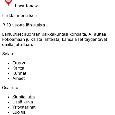
Locationews
.
Paikka merkitsee.
10 vuotta lähiuutisia
Lähiuutiset suoraan paikkakuntasi kohdalta. AI auttaa
kokoamaan julkisista lähteistä, kansalaiset täydentävät
omilla jutuillaan.
Selaa
Etusivu
Kartta
Kunnat
Aiheet
Osallistu
Kirjoita juttu
Lisää kuva
Yritystarinat
Luo tili