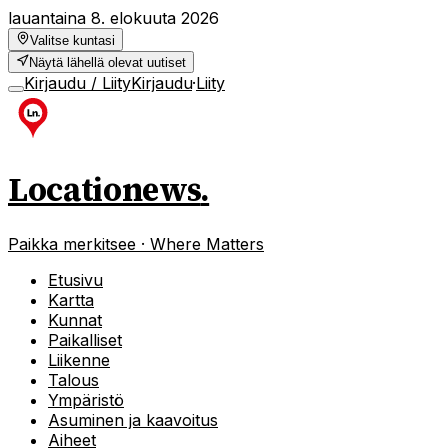
lauantaina 8. elokuuta 2026
Valitse kuntasi
Näytä lähellä olevat uutiset
Kirjaudu / Liity
Kirjaudu
·
Liity
Locationews
.
Paikka merkitsee · Where Matters
Etusivu
Kartta
Kunnat
Paikalliset
Liikenne
Talous
Ympäristö
Asuminen ja kaavoitus
Aiheet