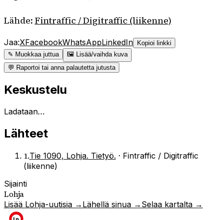
Lähde:
Fintraffic / Digitraffic (liikenne)
Jaa:
X
Facebook
WhatsApp
LinkedIn
Kopioi linkki
✎ Muokkaa juttua
🖼 Lisää/vaihda kuva
💬 Raportoi tai anna palautetta jutusta
Keskustelu
Ladataan…
Lähteet
1
.
Tie 1090, Lohja. Tietyö.
·
Fintraffic / Digitraffic
(liikenne)
Sijainti
Lohja
Lisää
Lohja
-uutisia →
Lähellä sinua →
Selaa kartalta →