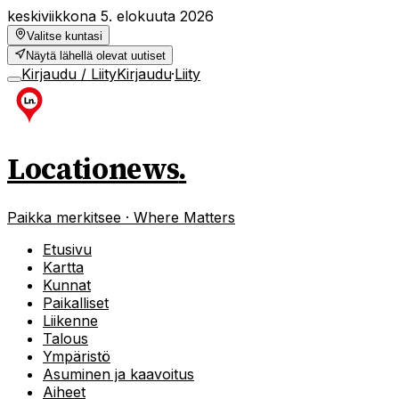
keskiviikkona 5. elokuuta 2026
Valitse kuntasi
Näytä lähellä olevat uutiset
Kirjaudu / Liity
Kirjaudu
·
Liity
Locationews
.
Paikka merkitsee · Where Matters
Etusivu
Kartta
Kunnat
Paikalliset
Liikenne
Talous
Ympäristö
Asuminen ja kaavoitus
Aiheet