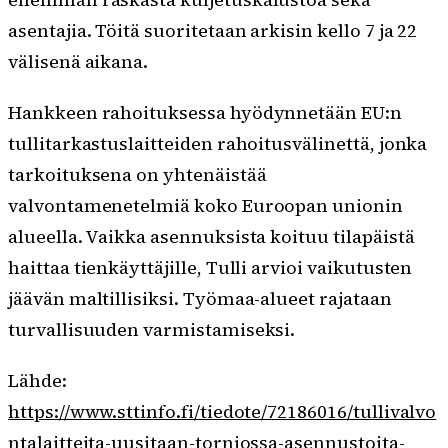
asentajia. Töitä suoritetaan arkisin kello 7 ja 22
välisenä aikana.
Hankkeen rahoituksessa hyödynnetään EU:n
tullitarkastuslaitteiden rahoitusvälinettä, jonka
tarkoituksena on yhtenäistää
valvontamenetelmiä koko Euroopan unionin
alueella. Vaikka asennuksista koituu tilapäistä
haittaa tienkäyttäjille, Tulli arvioi vaikutusten
jäävän maltillisiksi. Työmaa-alueet rajataan
turvallisuuden varmistamiseksi.
Lähde:
https://www.sttinfo.fi/tiedote/72186016/tullivalvo
ntalaitteita-uusitaan-torniossa-asennustoita-