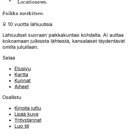
Locationews
.
Paikka merkitsee.
10 vuotta lähiuutisia
Lähiuutiset suoraan paikkakuntasi kohdalta. AI auttaa
kokoamaan julkisista lähteistä, kansalaiset täydentävät
omilla jutuillaan.
Selaa
Etusivu
Kartta
Kunnat
Aiheet
Osallistu
Kirjoita juttu
Lisää kuva
Yritystarinat
Luo tili