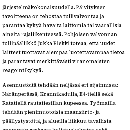
järjestelmäkokonaisuudella. Päivityksen
tavoitteena on tehostaa tullivalvontaa ja
parantaa kykyä havaita laittomia tai vaarallisia
aineita rajaliikenteessä. Pohjoisen valvonnan
tullipäällikkö Jukka Riekki toteaa, että uudet
laitteet tuottavat aiempaa luotettavampaa tietoa
ja parantavat merkittävästi viranomaisten
reagointikykyä.
Asennustöitä tehdään neljässä eri sijainnissa:
Näränperässä, Krannikadulla, E4-tiellä sekä
Ratatiellä rautatiesillan kupeessa. Työmailla
tehdään pienimuotoisia maansiirto- ja
päällystystöitä, ja alueilla liikkuu tavallista
enemmän raskasta kuljetuskalustoa sekä