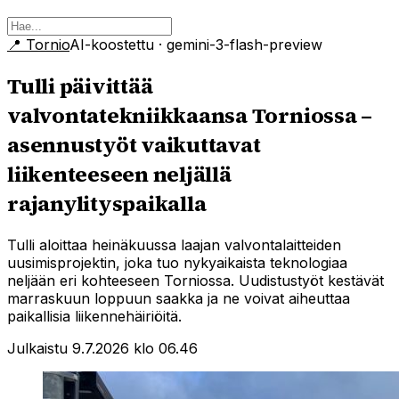
📍
Tornio
AI-koostettu
· gemini-3-flash-preview
Tulli päivittää
valvontatekniikkaansa Torniossa –
asennustyöt vaikuttavat
liikenteeseen neljällä
rajanylityspaikalla
Tulli aloittaa heinäkuussa laajan valvontalaitteiden
uusimisprojektin, joka tuo nykyaikaista teknologiaa
neljään eri kohteeseen Torniossa. Uudistustyöt kestävät
marraskuun loppuun saakka ja ne voivat aiheuttaa
paikallisia liikennehäiriöitä.
Julkaistu 9.7.2026 klo 06.46