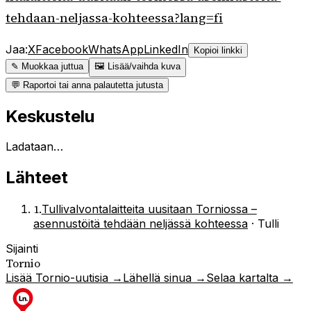
tehdaan-neljassa-kohteessa?lang=fi
Jaa:
X
Facebook
WhatsApp
LinkedIn
Kopioi linkki
✎ Muokkaa juttua
🖼 Lisää/vaihda kuva
💬 Raportoi tai anna palautetta jutusta
Keskustelu
Ladataan…
Lähteet
1
.
Tullivalvontalaitteita uusitaan Torniossa –
asennustöitä tehdään neljässä kohteessa
·
Tulli
Sijainti
Tornio
Lisää
Tornio
-uutisia →
Lähellä sinua →
Selaa kartalta →