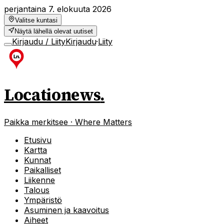
perjantaina 7. elokuuta 2026
Valitse kuntasi
Näytä lähellä olevat uutiset
Kirjaudu / Liity
Kirjaudu
·
Liity
Locationews
.
Paikka merkitsee · Where Matters
Etusivu
Kartta
Kunnat
Paikalliset
Liikenne
Talous
Ympäristö
Asuminen ja kaavoitus
Aiheet