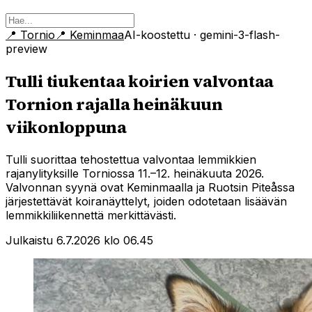
📍
Tornio
📍
Keminmaa
AI-koostettu
· gemini-3-flash-
preview
Tulli tiukentaa koirien valvontaa
Tornion rajalla heinäkuun
viikonloppuna
Tulli suorittaa tehostettua valvontaa lemmikkien
rajanylityksille Torniossa 11.–12. heinäkuuta 2026.
Valvonnan syynä ovat Keminmaalla ja Ruotsin Piteåssa
järjestettävät koiranäyttelyt, joiden odotetaan lisäävän
lemmikkiliikennettä merkittävästi.
Julkaistu 6.7.2026 klo 06.45