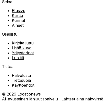
Selaa
Etusivu
Kartta
Kunnat
Aiheet
Osallistu
Kirjoita juttu
Lisää kuva
Yritystarinat
Luo tili
Tietoa
Palvelusta
Tietosuoja
Käyttöehdot
©
2026
Locationews
AI-avusteinen lähiuutispalvelu · Lähteet aina näkyvissä