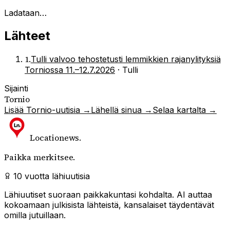
Ladataan…
Lähteet
1
.
Tulli valvoo tehostetusti lemmikkien rajanylityksiä
Torniossa 11.–12.7.2026
·
Tulli
Sijainti
Tornio
Lisää
Tornio
-uutisia →
Lähellä sinua →
Selaa kartalta →
Locationews
.
Paikka merkitsee.
10 vuotta lähiuutisia
Lähiuutiset suoraan paikkakuntasi kohdalta. AI auttaa
kokoamaan julkisista lähteistä, kansalaiset täydentävät
omilla jutuillaan.