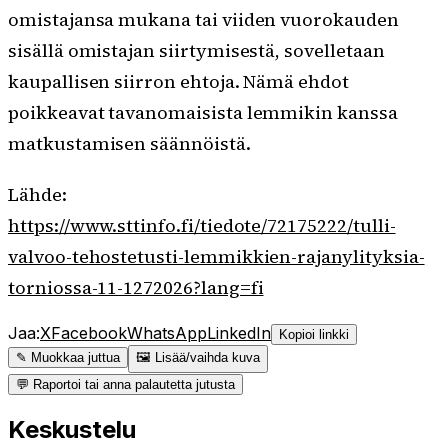
omistajansa mukana tai viiden vuorokauden
sisällä omistajan siirtymisestä, sovelletaan
kaupallisen siirron ehtoja. Nämä ehdot
poikkeavat tavanomaisista lemmikin kanssa
matkustamisen säännöistä.
Lähde:
https://www.sttinfo.fi/tiedote/72175222/tulli-
valvoo-tehostetusti-lemmikkien-rajanylityksia-
torniossa-11-1272026?lang=fi
Jaa:
X
Facebook
WhatsApp
LinkedIn
Kopioi linkki
✎ Muokkaa juttua
🖼 Lisää/vaihda kuva
💬 Raportoi tai anna palautetta jutusta
Keskustelu