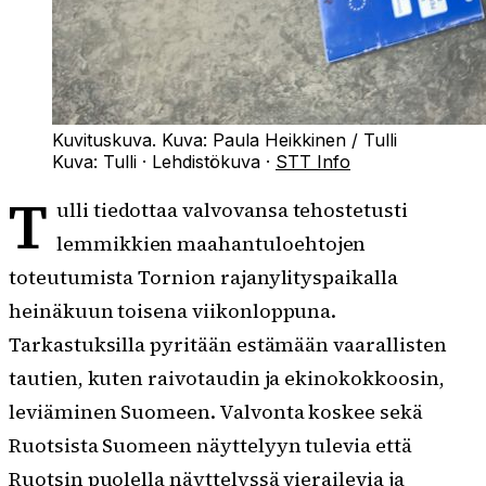
Kuvituskuva. Kuva: Paula Heikkinen / Tulli
Kuva:
Tulli
·
Lehdistökuva
·
STT Info
T
ulli tiedottaa valvovansa tehostetusti
lemmikkien maahantuloehtojen
toteutumista Tornion rajanylityspaikalla
heinäkuun toisena viikonloppuna.
Tarkastuksilla pyritään estämään vaarallisten
tautien, kuten raivotaudin ja ekinokokkoosin,
leviäminen Suomeen. Valvonta koskee sekä
Ruotsista Suomeen näyttelyyn tulevia että
Ruotsin puolella näyttelyssä vierailevia ja