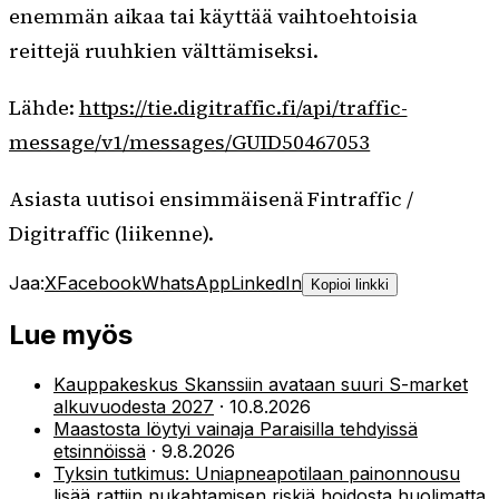
enemmän aikaa tai käyttää vaihtoehtoisia
reittejä ruuhkien välttämiseksi.
Lähde:
https://tie.digitraffic.fi/api/traffic-
message/v1/messages/GUID50467053
Asiasta uutisoi ensimmäisenä Fintraffic /
Digitraffic (liikenne).
Jaa:
X
Facebook
WhatsApp
LinkedIn
Kopioi linkki
Lue myös
Kauppakeskus Skanssiin avataan suuri S-market
alkuvuodesta 2027
·
10.8.2026
Maastosta löytyi vainaja Paraisilla tehdyissä
etsinnöissä
·
9.8.2026
Tyksin tutkimus: Uniapneapotilaan painonnousu
lisää rattiin nukahtamisen riskiä hoidosta huolimatta