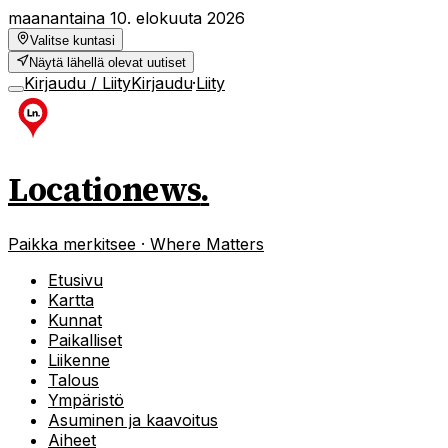
maanantaina 10. elokuuta 2026
Valitse kuntasi
Näytä lähellä olevat uutiset
Kirjaudu / Liity
Kirjaudu
·
Liity
Locationews
.
Paikka merkitsee · Where Matters
Etusivu
Kartta
Kunnat
Paikalliset
Liikenne
Talous
Ympäristö
Asuminen ja kaavoitus
Aiheet