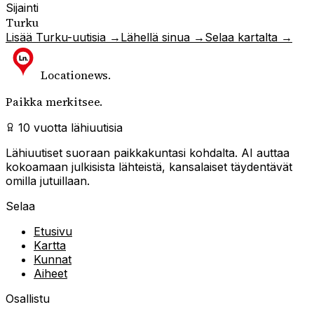
Sijainti
Turku
Lisää
Turku
-uutisia →
Lähellä sinua →
Selaa kartalta →
Locationews
.
Paikka merkitsee.
10 vuotta lähiuutisia
Lähiuutiset suoraan paikkakuntasi kohdalta. AI auttaa
kokoamaan julkisista lähteistä, kansalaiset täydentävät
omilla jutuillaan.
Selaa
Etusivu
Kartta
Kunnat
Aiheet
Osallistu