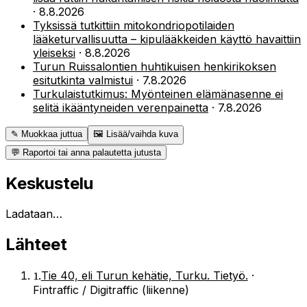
·
8.8.2026
Tyksissä tutkittiin mitokondriopotilaiden
lääketurvallisuutta – kipulääkkeiden käyttö havaittiin
yleiseksi
·
8.8.2026
Turun Ruissalontien huhtikuisen henkirikoksen
esitutkinta valmistui
·
7.8.2026
Turkulaistutkimus: Myönteinen elämänasenne ei
selitä ikääntyneiden verenpainetta
·
7.8.2026
✎ Muokkaa juttua
🖼 Lisää/vaihda kuva
💬 Raportoi tai anna palautetta jutusta
Keskustelu
Ladataan…
Lähteet
1
.
Tie 40, eli Turun kehätie, Turku. Tietyö.
·
Fintraffic / Digitraffic (liikenne)