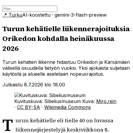
📍
Turku
AI-koostettu
· gemini-3-flash-preview
Turun kehätielle liikennerajoituksia
Orikedon kohdalla heinäkuussa
2026
Turun kehätien liikenne hidastuu Orikedon ja Kärsämäen
välisellä osuudella tietyön vuoksi. Yksi ajokaista suljetaan
käytöstä ja alueelle asetetaan nopeusrajoitus.
Julkaistu 8.7.2026 klo 18.00
Kuvituskuva: Sibeliusmuseum
Kuva:
Miro.rein
·
CC BY-SA
·
Wikimedia Commons
T
urun kehätielle eli tielle 40 on luvassa
liikennejärjestelyjä keskiviikkona 8.