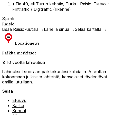
1
.
Tie 40, eli Turun kehätie, Turku, Raisio. Tietyö.
·
Fintraffic / Digitraffic (liikenne)
Sijainti
Raisio
Lisää
Raisio
-uutisia →
Lähellä sinua →
Selaa kartalta →
Locationews
.
Paikka merkitsee.
10 vuotta lähiuutisia
Lähiuutiset suoraan paikkakuntasi kohdalta. AI auttaa
kokoamaan julkisista lähteistä, kansalaiset täydentävät
omilla jutuillaan.
Selaa
Etusivu
Kartta
Kunnat