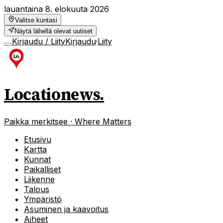
lauantaina 8. elokuuta 2026
Valitse kuntasi
Näytä lähellä olevat uutiset
Kirjaudu / Liity
Kirjaudu
·
Liity
Locationews
.
Paikka merkitsee · Where Matters
Etusivu
Kartta
Kunnat
Paikalliset
Liikenne
Talous
Ympäristö
Asuminen ja kaavoitus
Aiheet