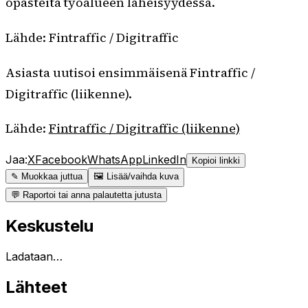
opasteita työalueen läheisyydessä.
Lähde: Fintraffic / Digitraffic
Asiasta uutisoi ensimmäisenä Fintraffic /
Digitraffic (liikenne).
Lähde:
Fintraffic / Digitraffic (liikenne)
Jaa:
X
Facebook
WhatsApp
LinkedIn
Kopioi linkki
✎ Muokkaa juttua
🖼 Lisää/vaihda kuva
💬 Raportoi tai anna palautetta jutusta
Keskustelu
Ladataan…
Lähteet