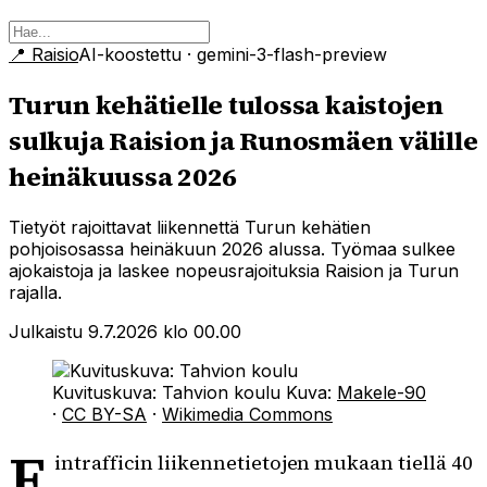
📍
Raisio
AI-koostettu
· gemini-3-flash-preview
Turun kehätielle tulossa kaistojen
sulkuja Raision ja Runosmäen välille
heinäkuussa 2026
Tietyöt rajoittavat liikennettä Turun kehätien
pohjoisosassa heinäkuun 2026 alussa. Työmaa sulkee
ajokaistoja ja laskee nopeusrajoituksia Raision ja Turun
rajalla.
Julkaistu 9.7.2026 klo 00.00
Kuvituskuva: Tahvion koulu
Kuva:
Makele-90
·
CC BY-SA
·
Wikimedia Commons
F
intrafficin liikennetietojen mukaan tiellä 40