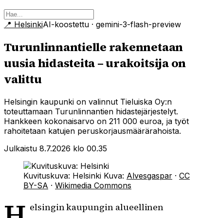
📍
Helsinki
AI-koostettu
· gemini-3-flash-preview
Turunlinnantielle rakennetaan
uusia hidasteita – urakoitsija on
valittu
Helsingin kaupunki on valinnut Tieluiska Oy:n
toteuttamaan Turunlinnantien hidastejärjestelyt.
Hankkeen kokonaisarvo on 211 000 euroa, ja työt
rahoitetaan katujen peruskorjausmäärärahoista.
Julkaistu 8.7.2026 klo 00.35
Kuvituskuva: Helsinki
Kuva:
Alvesgaspar
·
CC
BY-SA
·
Wikimedia Commons
H
elsingin kaupungin alueellinen