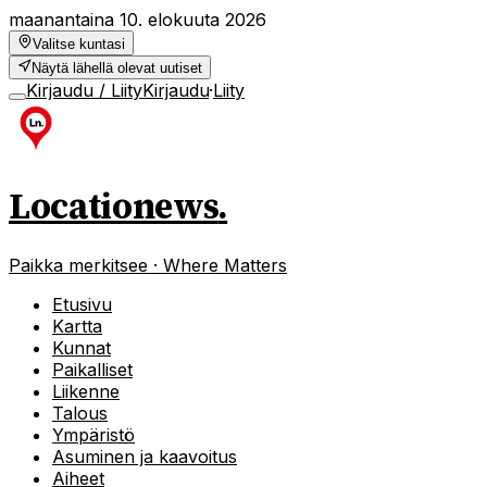
maanantaina 10. elokuuta 2026
Valitse kuntasi
Näytä lähellä olevat uutiset
Kirjaudu / Liity
Kirjaudu
·
Liity
Locationews
.
Paikka merkitsee · Where Matters
Etusivu
Kartta
Kunnat
Paikalliset
Liikenne
Talous
Ympäristö
Asuminen ja kaavoitus
Aiheet