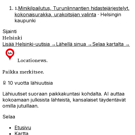
1
.
Minikilpailutus, Turunlinnantien hidastejärjestelyt,
kokonaisurakka, urakoitsijan valinta
·
Helsingin
kaupunki
Sijainti
Helsinki
Lisää
Helsinki
-uutisia →
Lähellä sinua →
Selaa kartalta →
Locationews
.
Paikka merkitsee.
10 vuotta lähiuutisia
Lähiuutiset suoraan paikkakuntasi kohdalta. AI auttaa
kokoamaan julkisista lähteistä, kansalaiset täydentävät
omilla jutuillaan.
Selaa
Etusivu
Kartta