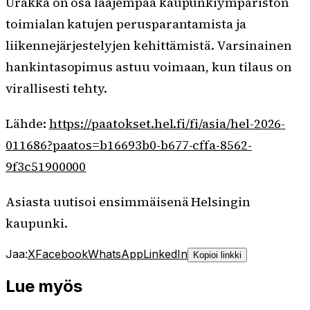
Urakka on osa laajempaa kaupunkiympäristön
toimialan katujen perusparantamista ja
liikennejärjestelyjen kehittämistä. Varsinainen
hankintasopimus astuu voimaan, kun tilaus on
virallisesti tehty.
Lähde:
https://paatokset.hel.fi/fi/asia/hel-2026-
011686?paatos=b16693b0-b677-cffa-8562-
9f3c51900000
Asiasta uutisoi ensimmäisenä Helsingin
kaupunki.
Jaa:
X
Facebook
WhatsApp
LinkedIn
Kopioi linkki
Lue myös