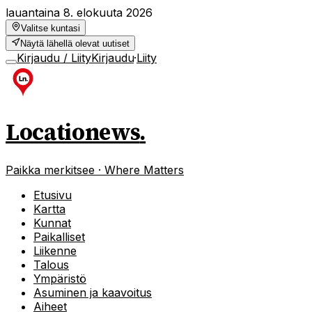
lauantaina 8. elokuuta 2026
Valitse kuntasi
Näytä lähellä olevat uutiset
Kirjaudu / Liity
Kirjaudu
·
Liity
Locationews
.
Paikka merkitsee · Where Matters
Etusivu
Kartta
Kunnat
Paikalliset
Liikenne
Talous
Ympäristö
Asuminen ja kaavoitus
Aiheet