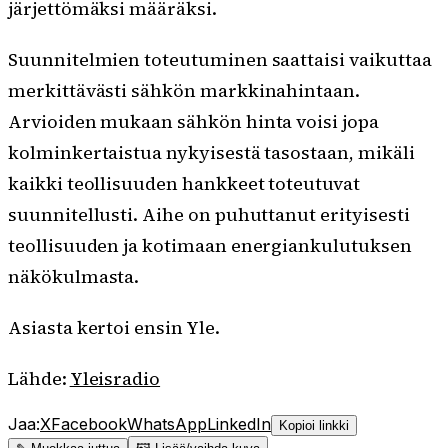
järjettömäksi määräksi.
Suunnitelmien toteutuminen saattaisi vaikuttaa
merkittävästi sähkön markkinahintaan.
Arvioiden mukaan sähkön hinta voisi jopa
kolminkertaistua nykyisestä tasostaan, mikäli
kaikki teollisuuden hankkeet toteutuvat
suunnitellusti. Aihe on puhuttanut erityisesti
teollisuuden ja kotimaan energiankulutuksen
näkökulmasta.
Asiasta kertoi ensin Yle.
Lähde:
Yleisradio
Jaa:
X
Facebook
WhatsApp
LinkedIn
Kopioi linkki