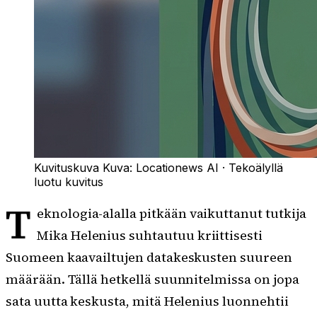
Kuvituskuva
Kuva:
Locationews AI
·
Tekoälyllä
luotu kuvitus
T
eknologia-alalla pitkään vaikuttanut tutkija
Mika Helenius suhtautuu kriittisesti
Suomeen kaavailtujen datakeskusten suureen
määrään. Tällä hetkellä suunnitelmissa on jopa
sata uutta keskusta, mitä Helenius luonnehtii