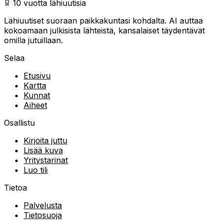
10 vuotta lähiuutisia
Lähiuutiset suoraan paikkakuntasi kohdalta. AI auttaa
kokoamaan julkisista lähteistä, kansalaiset täydentävät
omilla jutuillaan.
Selaa
Etusivu
Kartta
Kunnat
Aiheet
Osallistu
Kirjoita juttu
Lisää kuva
Yritystarinat
Luo tili
Tietoa
Palvelusta
Tietosuoja