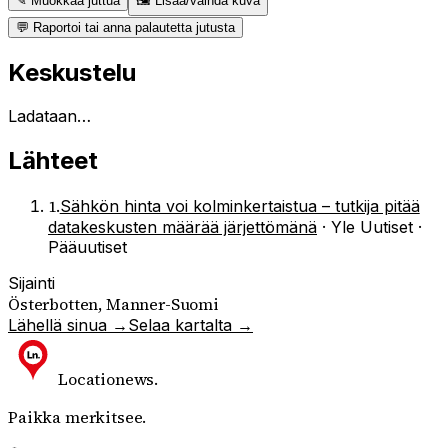
✎ Muokkaa juttua
🖼 Lisää/vaihda kuva
💬 Raportoi tai anna palautetta jutusta
Keskustelu
Ladataan…
Lähteet
1
.
Sähkön hinta voi kolminkertaistua – tutkija pitää
datakeskusten määrää järjettömänä
·
Yle Uutiset ·
Pääuutiset
Sijainti
Österbotten, Manner-Suomi
Lähellä sinua →
Selaa kartalta →
Locationews
.
Paikka merkitsee.