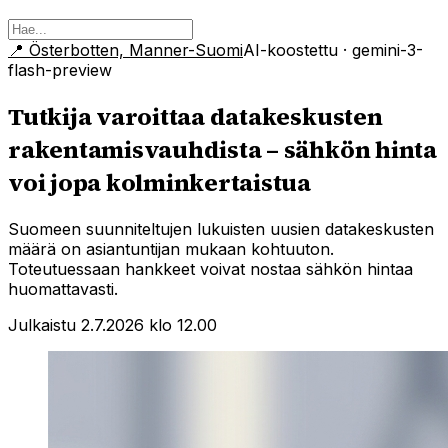
📍
Österbotten, Manner-Suomi
AI-koostettu
· gemini-3-
flash-preview
Tutkija varoittaa datakeskusten
rakentamisvauhdista – sähkön hinta
voi jopa kolminkertaistua
Suomeen suunniteltujen lukuisten uusien datakeskusten
määrä on asiantuntijan mukaan kohtuuton.
Toteutuessaan hankkeet voivat nostaa sähkön hintaa
huomattavasti.
Julkaistu 2.7.2026 klo 12.00