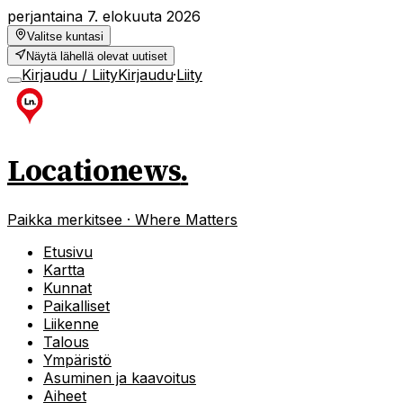
perjantaina 7. elokuuta 2026
Valitse kuntasi
Näytä lähellä olevat uutiset
Kirjaudu / Liity
Kirjaudu
·
Liity
Locationews
.
Paikka merkitsee · Where Matters
Etusivu
Kartta
Kunnat
Paikalliset
Liikenne
Talous
Ympäristö
Asuminen ja kaavoitus
Aiheet