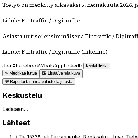
Tietyö on merkitty alkavaksi 5. heinäkuuta 2026, 
Lähde: Fintraffic / Digitraffic
Asiasta uutisoi ensimmäisenä Fintraffic / Digitraff
Lähde:
Fintraffic / Digitraffic (liikenne)
Jaa:
X
Facebook
WhatsApp
LinkedIn
Kopioi linkki
✎ Muokkaa juttua
🖼 Lisää/vaihda kuva
💬 Raportoi tai anna palautetta jutusta
Keskustelu
Ladataan…
Lähteet
1
.
Tie 15338, eli Tuusmäentie, Rantasalmi, Juva. Tiety