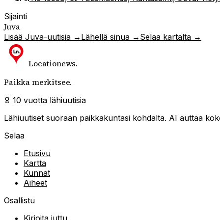
Sijainti
Juva
Lisää
Juva
-uutisia →
Lähellä sinua →
Selaa kartalta →
Locationews
.
Paikka merkitsee.
10 vuotta lähiuutisia
Lähiuutiset suoraan paikkakuntasi kohdalta. AI auttaa kokoa
Selaa
Etusivu
Kartta
Kunnat
Aiheet
Osallistu
Kirjoita juttu