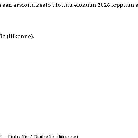
ja sen arvioitu kesto ulottuu elokuun 2026 loppuun 
ic (liikenne).
ö.
·
Fintraffic / Digitraffic (liikenne)