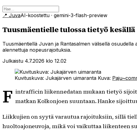
📍
Juva
AI-koostettu
· gemini-3-flash-preview
Tuusmäentielle tulossa tietyö kesällä
Tuusmäentiellä Juvan ja Rantasalmen välisellä osuudella alo
alennettuja nopeusrajoituksia.
Julkaistu 4.7.2026 klo 12.02
Kuvituskuva: Jukajärven uimaranta
Kuva:
Paju~com
F
intrafficin liikennedatan mukaan tietyö sijoi
matkan Kolkonjoen suuntaan. Hanke sijoittuu
Liikkujien on syytä varautua rajoituksiin, sillä t
huoltoajoneuvoja, mikä voi vaikuttaa liikenteen s