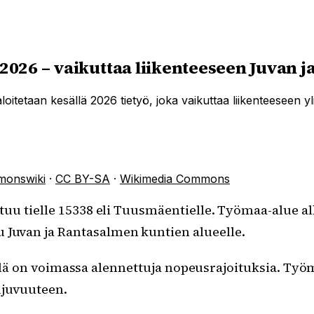
 2026 – vaikuttaa liikenteeseen Juvan j
itetaan kesällä 2026 tietyö, joka vaikuttaa liikenteeseen yl
monswiki
·
CC BY-SA
·
Wikimedia Commons
ttuu tielle 15338 eli Tuusmäentielle. Työmaa-alue al
 Juvan ja Rantasalmen kuntien alueelle.
iellä on voimassa alennettuja nopeusrajoituksia. Työ
ujuvuuteen.