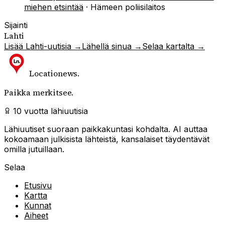
miehen etsintää
·
Hämeen poliisilaitos
Sijainti
Lahti
Lisää
Lahti
-uutisia →
Lähellä sinua →
Selaa kartalta →
Locationews
.
Paikka merkitsee.
10 vuotta lähiuutisia
Lähiuutiset suoraan paikkakuntasi kohdalta. AI auttaa
kokoamaan julkisista lähteistä, kansalaiset täydentävät
omilla jutuillaan.
Selaa
Etusivu
Kartta
Kunnat
Aiheet