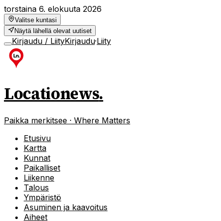
torstaina 6. elokuuta 2026
Valitse kuntasi
Näytä lähellä olevat uutiset
Kirjaudu / Liity
Kirjaudu
·
Liity
Locationews
.
Paikka merkitsee · Where Matters
Etusivu
Kartta
Kunnat
Paikalliset
Liikenne
Talous
Ympäristö
Asuminen ja kaavoitus
Aiheet