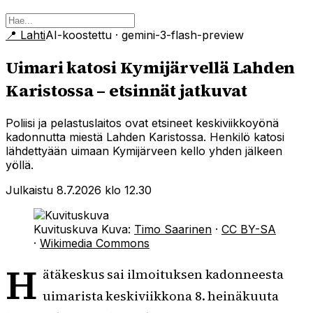
📍
Lahti
AI-koostettu
· gemini-3-flash-preview
Uimari katosi Kymijärvellä Lahden
Karistossa – etsinnät jatkuvat
Poliisi ja pelastuslaitos ovat etsineet keskiviikkoyönä
kadonnutta miestä Lahden Karistossa. Henkilö katosi
lähdettyään uimaan Kymijärveen kello yhden jälkeen
yöllä.
Julkaistu 8.7.2026 klo 12.30
Kuvituskuva
Kuva:
Timo Saarinen
·
CC BY-SA
·
Wikimedia Commons
H
ätäkeskus sai ilmoituksen kadonneesta
uimarista keskiviikkona 8. heinäkuuta