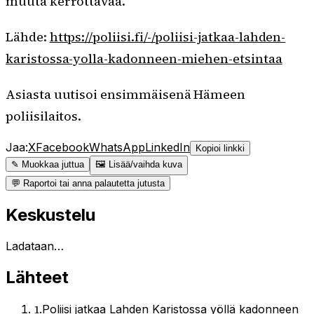
muuta kerrottavaa.
Lähde:
https://poliisi.fi/-/poliisi-jatkaa-lahden-
karistossa-yolla-kadonneen-miehen-etsintaa
Asiasta uutisoi ensimmäisenä Hämeen
poliisilaitos.
Jaa:
X
Facebook
WhatsApp
LinkedIn
Kopioi linkki
✎ Muokkaa juttua
🖼 Lisää/vaihda kuva
💬 Raportoi tai anna palautetta jutusta
Keskustelu
Ladataan…
Lähteet
1
.
Poliisi jatkaa Lahden Karistossa yöllä kadonneen