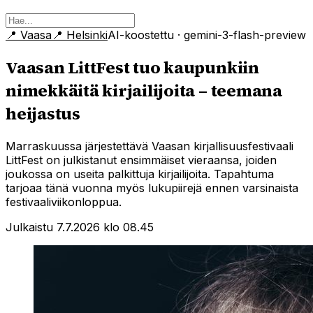
📍
Vaasa
📍
Helsinki
AI-koostettu
· gemini-3-flash-preview
Vaasan LittFest tuo kaupunkiin
nimekkäitä kirjailijoita – teemana
heijastus
Marraskuussa järjestettävä Vaasan kirjallisuusfestivaali
LittFest on julkistanut ensimmäiset vieraansa, joiden
joukossa on useita palkittuja kirjailijoita. Tapahtuma
tarjoaa tänä vuonna myös lukupiirejä ennen varsinaista
festivaaliviikonloppua.
Julkaistu 7.7.2026 klo 08.45