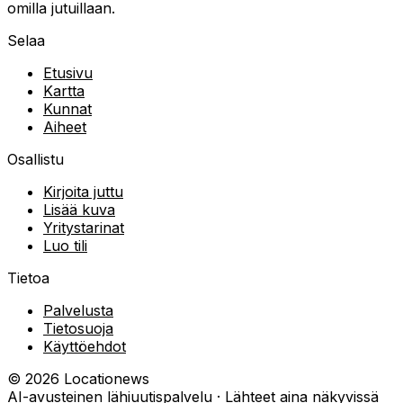
omilla jutuillaan.
Selaa
Etusivu
Kartta
Kunnat
Aiheet
Osallistu
Kirjoita juttu
Lisää kuva
Yritystarinat
Luo tili
Tietoa
Palvelusta
Tietosuoja
Käyttöehdot
©
2026
Locationews
AI-avusteinen lähiuutispalvelu · Lähteet aina näkyvissä