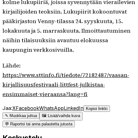
kolme lukupiiriä, joissa syvennytään vierailevien
kirjailijoiden teoksiin. Lukupiirit kokoontuvat
pääkirjaston Venny-tilassa 24. syyskuuta, 15.
lokakuuta ja 5. marraskuuta. Ilmoittautuminen
näihin tilaisuuksiin avautuu elokuussa
kaupungin verkkosivuilla.
Lähde:
https://www.sttinfo.fi/tiedote/72182487/vaasan-
kirjallisuusfestivaali-littfest-julkistaa-
ensimmaiset-vieraansa?lang=fi
Jaa:
X
Facebook
WhatsApp
LinkedIn
Kopioi linkki
✎ Muokkaa juttua
🖼 Lisää/vaihda kuva
💬 Raportoi tai anna palautetta jutusta
Keskustelu