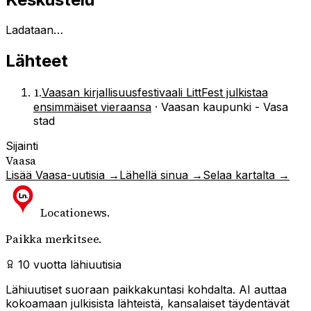
Ladataan…
Lähteet
1
.
Vaasan kirjallisuusfestivaali LittFest julkistaa
ensimmäiset vieraansa
·
Vaasan kaupunki - Vasa
stad
Sijainti
Vaasa
Lisää
Vaasa
-uutisia →
Lähellä sinua →
Selaa kartalta →
Locationews
.
Paikka merkitsee.
10 vuotta lähiuutisia
Lähiuutiset suoraan paikkakuntasi kohdalta. AI auttaa
kokoamaan julkisista lähteistä, kansalaiset täydentävät