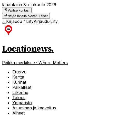
lauantaina 8. elokuuta 2026
Valitse kuntasi
Näytä lähellä olevat uutiset
Kirjaudu / Liity
Kirjaudu
·
Liity
Locationews
.
Paikka merkitsee · Where Matters
Etusivu
Kartta
Kunnat
Paikalliset
Liikenne
Talous
Ympäristö
Asuminen ja kaavoitus
Aiheet