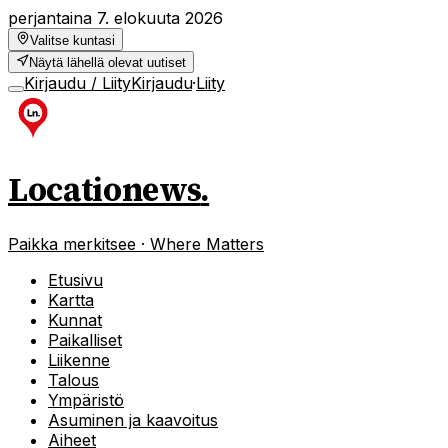
perjantaina 7. elokuuta 2026
Valitse kuntasi
Näytä lähellä olevat uutiset
Kirjaudu / Liity
Kirjaudu
·
Liity
Locationews
.
Paikka merkitsee · Where Matters
Etusivu
Kartta
Kunnat
Paikalliset
Liikenne
Talous
Ympäristö
Asuminen ja kaavoitus
Aiheet