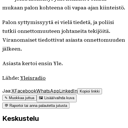
mukaan palon kohteena oli vapaa-ajan kiinteistö.
Palon syttymissyytä ei vielä tiedetä, ja poliisi
tutkii onnettomuuteen johtaneita tekijöitä.
Viranomaiset tiedottivat asiasta onnettomuuden
jälkeen.
Asiasta kertoi ensin Yle.
Lähde:
Yleisradio
Jaa:
X
Facebook
WhatsApp
LinkedIn
Kopioi linkki
✎ Muokkaa juttua
🖼 Lisää/vaihda kuva
💬 Raportoi tai anna palautetta jutusta
Keskustelu