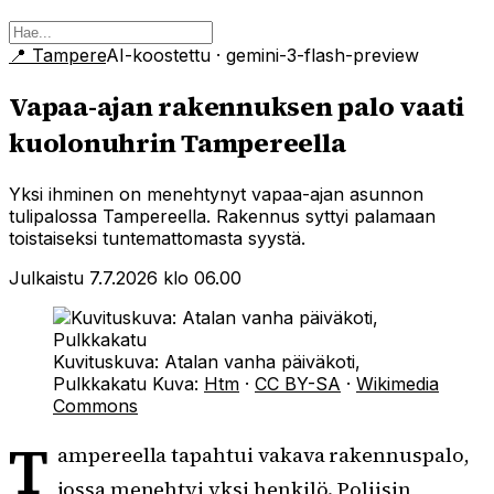
📍
Tampere
AI-koostettu
· gemini-3-flash-preview
Vapaa-ajan rakennuksen palo vaati
kuolonuhrin Tampereella
Yksi ihminen on menehtynyt vapaa-ajan asunnon
tulipalossa Tampereella. Rakennus syttyi palamaan
toistaiseksi tuntemattomasta syystä.
Julkaistu 7.7.2026 klo 06.00
Kuvituskuva: Atalan vanha päiväkoti,
Pulkkakatu
Kuva:
Htm
·
CC BY-SA
·
Wikimedia
Commons
T
ampereella tapahtui vakava rakennuspalo,
jossa menehtyi yksi henkilö. Poliisin