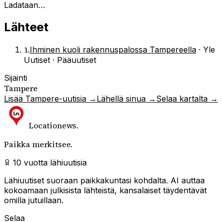
Ladataan…
Lähteet
1
.
Ihminen kuoli rakennuspalossa Tampereella
·
Yle
Uutiset · Pääuutiset
Sijainti
Tampere
Lisää
Tampere
-uutisia →
Lähellä sinua →
Selaa kartalta →
Locationews
.
Paikka merkitsee.
10 vuotta lähiuutisia
Lähiuutiset suoraan paikkakuntasi kohdalta. AI auttaa
kokoamaan julkisista lähteistä, kansalaiset täydentävät
omilla jutuillaan.
Selaa