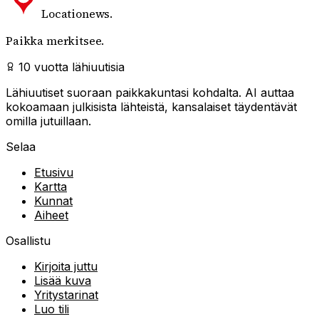
Locationews
.
Paikka merkitsee.
10 vuotta lähiuutisia
Lähiuutiset suoraan paikkakuntasi kohdalta. AI auttaa
kokoamaan julkisista lähteistä, kansalaiset täydentävät
omilla jutuillaan.
Selaa
Etusivu
Kartta
Kunnat
Aiheet
Osallistu
Kirjoita juttu
Lisää kuva
Yritystarinat
Luo tili