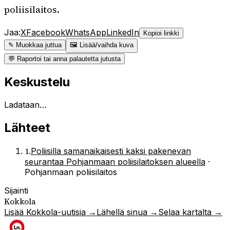
poliisilaitos.
Jaa:
X
Facebook
WhatsApp
LinkedIn
Kopioi linkki
✎ Muokkaa juttua
🖼 Lisää/vaihda kuva
💬 Raportoi tai anna palautetta jutusta
Keskustelu
Ladataan…
Lähteet
1
.
Poliisilla samanaikaisesti kaksi pakenevan
seurantaa Pohjanmaan poliisilaitoksen alueella
·
Pohjanmaan poliisilaitos
Sijainti
Kokkola
Lisää
Kokkola
-uutisia →
Lähellä sinua →
Selaa kartalta →