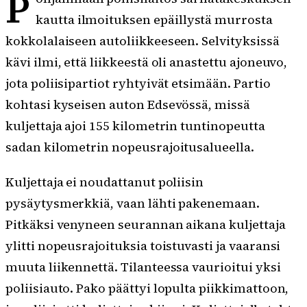
P
kautta ilmoituksen epäillystä murrosta
kokkolalaiseen autoliikkeeseen. Selvityksissä
kävi ilmi, että liikkeestä oli anastettu ajoneuvo,
jota poliisipartiot ryhtyivät etsimään. Partio
kohtasi kyseisen auton Edsevössä, missä
kuljettaja ajoi 155 kilometrin tuntinopeutta
sadan kilometrin nopeusrajoitusalueella.
Kuljettaja ei noudattanut poliisin
pysäytysmerkkiä, vaan lähti pakenemaan.
Pitkäksi venyneen seurannan aikana kuljettaja
ylitti nopeusrajoituksia toistuvasti ja vaaransi
muuta liikennettä. Tilanteessa vaurioitui yksi
poliisiauto. Pako päättyi lopulta piikkimattoon,