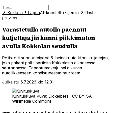
📍
Kokkola
📍
Lapua
AI-koostettu
· gemini-3-flash-
preview
Varastetulla autolla paennut
kuljettaja jäi kiinni piikkimaton
avulla Kokkolan seudulla
Poliisi otti sunnuntaiyönä 5. heinäkuuta kiinni kuljettajan,
joka pakeni poliisipartioita Kokkolasta alkaneessa
seurannassa. Tapahtumaketju sai alkunsa
autoliikkeeseen kohdistuneesta murrosta.
Julkaistu 6.7.2026 klo 12.31
Kuvituskuva
Kuva:
Dickelbers
·
CC BY-SA
·
Wikimedia Commons
ohjanmaan poliisilaitos sai hätäkeskuksen