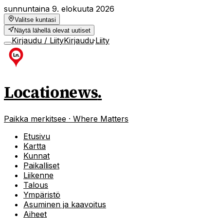
sunnuntaina 9. elokuuta 2026
Valitse kuntasi
Näytä lähellä olevat uutiset
Kirjaudu / Liity
Kirjaudu
·
Liity
Locationews
.
Paikka merkitsee · Where Matters
Etusivu
Kartta
Kunnat
Paikalliset
Liikenne
Talous
Ympäristö
Asuminen ja kaavoitus
Aiheet