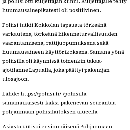
ja poliisi otti kuljettajan kiinni. Kuljettajalle tehty
huumausainepikatesti oli positiivinen.
Poliisi tutkii Kokkolan tapausta törkeänä
varkautena, törkeänä liikenneturvallisuuden
vaarantamisena, rattijuopumuksena sekä
huumausaineen käyttörikoksena. Samana yönä
poliisilla oli käynnissä toinenkin takaa-
ajotilanne Lapualla, joka päättyi pakenijan
ulosajoon.
Lähde:
https://poliisi.fi/-/poliisilla-
samanaikaisesti-kaksi-pakenevan-seurantaa-
pohjanmaan-poliisilaitoksen-alueella
Asiasta uutisoi ensimmäisenä Pohjanmaan