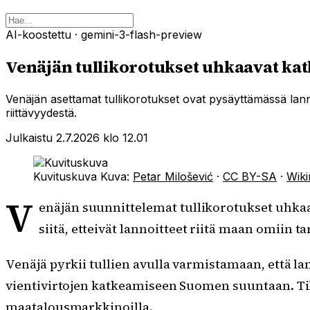
AI-koostettu
· gemini-3-flash-preview
Venäjän tullikorotukset uhkaavat ka
Venäjän asettamat tullikorotukset ovat pysäyttämässä lan
riittävyydestä.
Julkaistu 2.7.2026 klo 12.01
Kuvituskuva
Kuva:
Petar Milošević
·
CC BY-SA
·
Wik
V
enäjän suunnittelemat tullikorotukset uhkaa
siitä, etteivät lannoitteet riitä maan omiin ta
Venäjä pyrkii tullien avulla varmistamaan, että l
vientivirtojen katkeamiseen Suomen suuntaan. Ti
maatalousmarkkinoilla.