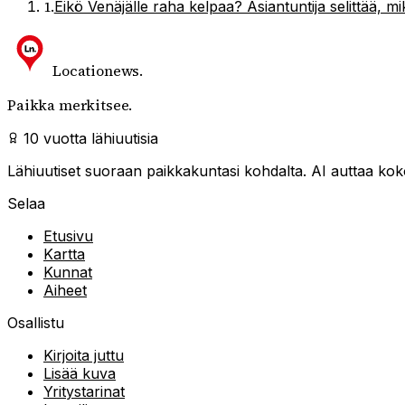
1
.
Eikö Venäjälle raha kelpaa? Asiantuntija selittää, m
Locationews
.
Paikka merkitsee.
10 vuotta lähiuutisia
Lähiuutiset suoraan paikkakuntasi kohdalta. AI auttaa kokoa
Selaa
Etusivu
Kartta
Kunnat
Aiheet
Osallistu
Kirjoita juttu
Lisää kuva
Yritystarinat