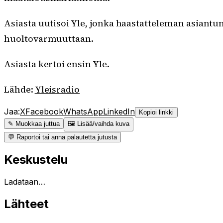
Asiasta uutisoi Yle, jonka haastatteleman asiant
huoltovarmuuttaan.
Asiasta kertoi ensin Yle.
Lähde:
Yleisradio
Jaa:
X
Facebook
WhatsApp
LinkedIn
Kopioi linkki
✎ Muokkaa juttua
🖼 Lisää/vaihda kuva
💬 Raportoi tai anna palautetta jutusta
Keskustelu
Ladataan…
Lähteet