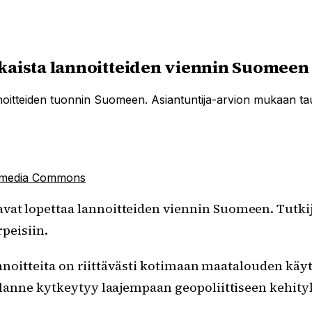
tkaista lannoitteiden viennin Suomeen
noitteiden tuonnin Suomeen. Asiantuntija-arvion mukaan tau
imedia Commons
vat lopettaa lannoitteiden viennin Suomeen. Tutki
rpeisiin.
annoitteita on riittävästi kotimaan maatalouden käy
lanne kytkeytyy laajempaan geopoliittiseen kehity