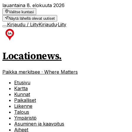
lauantaina 8. elokuuta 2026
Valitse kuntasi
Näytä lähellä olevat uutiset
Kirjaudu / Liity
Kirjaudu
·
Liity
Locationews
.
Paikka merkitsee · Where Matters
Etusivu
Kartta
Kunnat
Paikalliset
Liikenne
Talous
Ympäristö
Asuminen ja kaavoitus
Aiheet