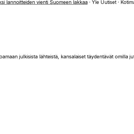
iksi lannoitteiden vienti Suomeen lakkaa
·
Yle Uutiset · Kotim
maan julkisista lähteistä, kansalaiset täydentävät omilla jut